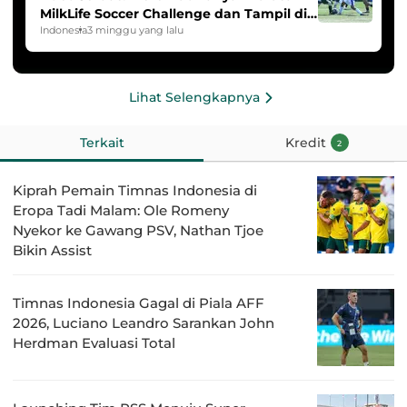
MilkLife Soccer Challenge dan Tampil di
HYDROPLUS Soccer League
Indonesia
3 minggu yang lalu
Lihat Selengkapnya
Terkait
Kredit
2
Kiprah Pemain Timnas Indonesia di
Eropa Tadi Malam: Ole Romeny
Nyekor ke Gawang PSV, Nathan Tjoe
Bikin Assist
Timnas Indonesia Gagal di Piala AFF
2026, Luciano Leandro Sarankan John
Herdman Evaluasi Total