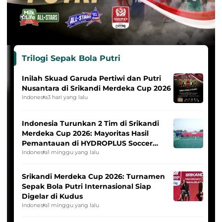
Trilogi Sepak Bola Putri
Inilah Skuad Garuda Pertiwi dan Putri
Nusantara di Srikandi Merdeka Cup 2026
Indonesia
3 hari yang lalu
Indonesia Turunkan 2 Tim di Srikandi
Merdeka Cup 2026: Mayoritas Hasil
Pemantauan di HYDROPLUS Soccer
League
Indonesia
1 minggu yang lalu
Srikandi Merdeka Cup 2026: Turnamen
Sepak Bola Putri Internasional Siap
Digelar di Kudus
Indonesia
1 minggu yang lalu