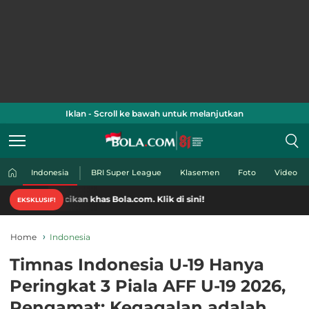
Iklan - Scroll ke bawah untuk melanjutkan
Indonesia
BRI Super League
Klasemen
Foto
Video
cikan khas Bola.com. Klik di sini!
EKSKLUSIF!
Home
Indonesia
Timnas Indonesia U-19 Hanya
Peringkat 3 Piala AFF U-19 2026,
Pengamat: Kegagalan adalah