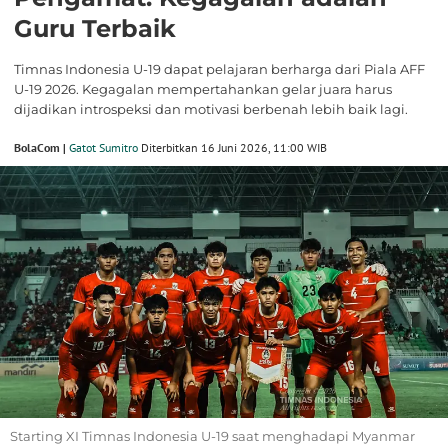
Guru Terbaik
Timnas Indonesia U-19 dapat pelajaran berharga dari Piala AFF
U-19 2026. Kegagalan mempertahankan gelar juara harus
dijadikan introspeksi dan motivasi berbenah lebih baik lagi.
BolaCom |
Gatot Sumitro
Diterbitkan 16 Juni 2026, 11:00 WIB
Starting XI Timnas Indonesia U-19 saat menghadapi Myanmar