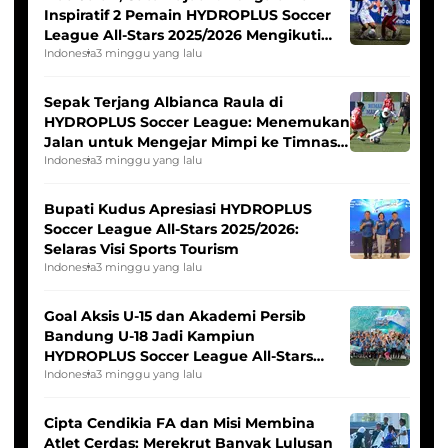
Inspiratif 2 Pemain HYDROPLUS Soccer
League All-Stars 2025/2026 Mengikuti
Seleksi Timnas Indonesia Putri
Indonesia
3 minggu yang lalu
Sepak Terjang Albianca Raula di
HYDROPLUS Soccer League: Menemukan
Jalan untuk Mengejar Mimpi ke Timnas
Indonesia Putri
Indonesia
3 minggu yang lalu
Bupati Kudus Apresiasi HYDROPLUS
Soccer League All-Stars 2025/2026:
Selaras Visi Sports Tourism
Indonesia
3 minggu yang lalu
Goal Aksis U-15 dan Akademi Persib
Bandung U-18 Jadi Kampiun
HYDROPLUS Soccer League All-Stars
2025/2026
Indonesia
3 minggu yang lalu
Cipta Cendikia FA dan Misi Membina
Atlet Cerdas: Merekrut Banyak Lulusan