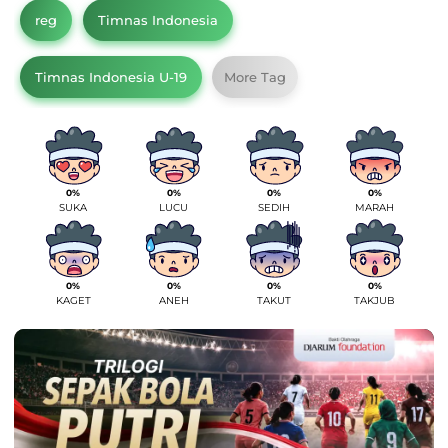
reg
Timnas Indonesia
Timnas Indonesia U-19
More Tag
0%
0%
0%
0%
SUKA
LUCU
SEDIH
MARAH
0%
0%
0%
0%
KAGET
ANEH
TAKUT
TAKJUB