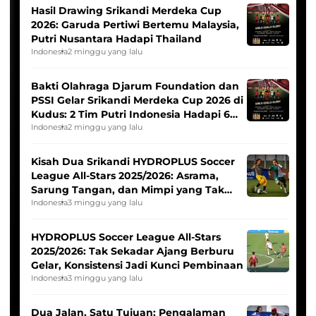
Hasil Drawing Srikandi Merdeka Cup
2026: Garuda Pertiwi Bertemu Malaysia,
Putri Nusantara Hadapi Thailand
Indonesia
2 minggu yang lalu
Bakti Olahraga Djarum Foundation dan
PSSI Gelar Srikandi Merdeka Cup 2026 di
Kudus: 2 Tim Putri Indonesia Hadapi 6
Tim Asia
Indonesia
2 minggu yang lalu
Kisah Dua Srikandi HYDROPLUS Soccer
League All-Stars 2025/2026: Asrama,
Sarung Tangan, dan Mimpi yang Tak
Pernah Padam
Indonesia
3 minggu yang lalu
HYDROPLUS Soccer League All-Stars
2025/2026: Tak Sekadar Ajang Berburu
Gelar, Konsistensi Jadi Kunci Pembinaan
Indonesia
3 minggu yang lalu
Dua Jalan, Satu Tujuan: Pengalaman