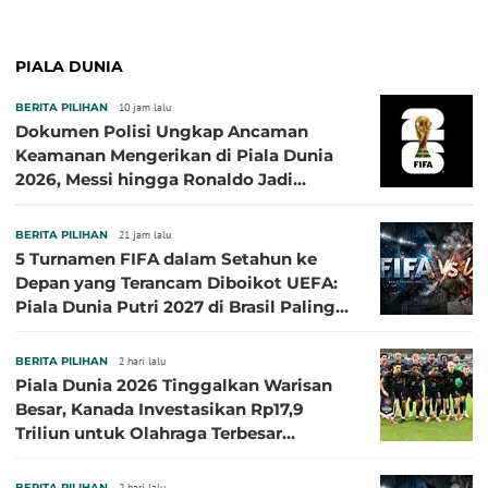
PIALA DUNIA
BERITA PILIHAN
10 jam lalu
Dokumen Polisi Ungkap Ancaman
Keamanan Mengerikan di Piala Dunia
2026, Messi hingga Ronaldo Jadi
Sasaran
BERITA PILIHAN
21 jam lalu
5 Turnamen FIFA dalam Setahun ke
Depan yang Terancam Diboikot UEFA:
Piala Dunia Putri 2027 di Brasil Paling
Besar
BERITA PILIHAN
2 hari lalu
Piala Dunia 2026 Tinggalkan Warisan
Besar, Kanada Investasikan Rp17,9
Triliun untuk Olahraga Terbesar
Sepanjang Sejarah
BERITA PILIHAN
2 hari lalu