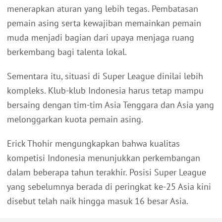
menerapkan aturan yang lebih tegas. Pembatasan
pemain asing serta kewajiban memainkan pemain
muda menjadi bagian dari upaya menjaga ruang
berkembang bagi talenta lokal.
Sementara itu, situasi di Super League dinilai lebih
kompleks. Klub-klub Indonesia harus tetap mampu
bersaing dengan tim-tim Asia Tenggara dan Asia yang
melonggarkan kuota pemain asing.
Erick Thohir mengungkapkan bahwa kualitas
kompetisi Indonesia menunjukkan perkembangan
dalam beberapa tahun terakhir. Posisi Super League
yang sebelumnya berada di peringkat ke-25 Asia kini
disebut telah naik hingga masuk 16 besar Asia.