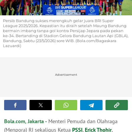
Persib Bandung sukses merengkuh gelar juara BRI Super
League 2025/2026. Kepastian itu diraih setelah Maung Bandung
bermain imbang tanpa gol kontra Persijap Jepara pada pekan
ke-34. Bertanding di Stadion Gelora Bandung Lautan Api (GBLA),
Bandung, Sabtu (23/5/2026) sore WIB. (Bola.com/Bagaskara
Lazuardi)
Advertisement
Bola.com, Jakarta -
Menteri Pemuda dan Olahraga
(Menpora) RI sekaligus Ketua
PSSI
,
Erick Thohir
,