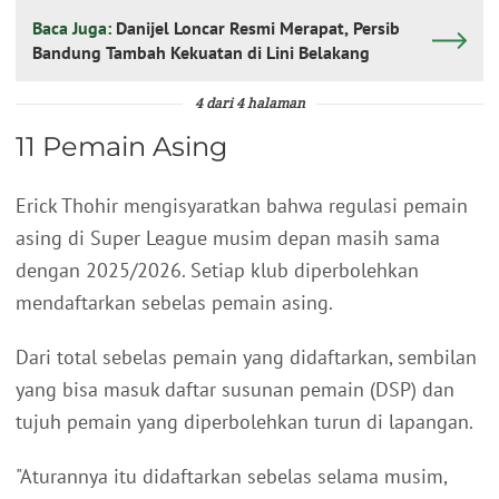
Baca Juga:
Danijel Loncar Resmi Merapat, Persib
Bandung Tambah Kekuatan di Lini Belakang
4 dari 4 halaman
11 Pemain Asing
Erick Thohir mengisyaratkan bahwa regulasi pemain
asing di Super League musim depan masih sama
dengan 2025/2026. Setiap klub diperbolehkan
mendaftarkan sebelas pemain asing.
Dari total sebelas pemain yang didaftarkan, sembilan
yang bisa masuk daftar susunan pemain (DSP) dan
tujuh pemain yang diperbolehkan turun di lapangan.
"Aturannya itu didaftarkan sebelas selama musim,