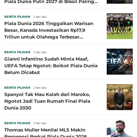
Piala Dunia Putri 2027 di Brasil Paling
Besar
BERITA PILIHAN
2 hari lalu
Piala Dunia 2026 Tinggalkan Warisan
Besar, Kanada Investasikan Rp17,9
Triliun untuk Olahraga Terbesar
Sepanjang Sejarah
BERITA PILIHAN
2 hari lalu
Gianni Infantino Sudah Minta Maaf,
UEFA Tetap Ngotot: Boikot Piala Dunia
Belum Dicabut
BERITA PILIHAN
2 hari lalu
Spanyol Tak Mau Kalah dari Maroko,
Ngotot Jadi Tuan Rumah Final Piala
Dunia 2030
BERITA PILIHAN
2 hari lalu
Thomas Muller Menilai MLS Makin
Bergengsi Berkat Piala Dunia 2026