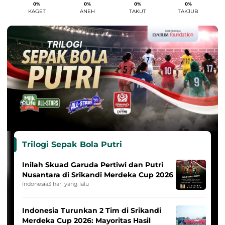
0%
0%
0%
0%
KAGET
ANEH
TAKUT
TAKJUB
Trilogi Sepak Bola Putri
Inilah Skuad Garuda Pertiwi dan Putri
Nusantara di Srikandi Merdeka Cup 2026
Indonesia
3 hari yang lalu
Indonesia Turunkan 2 Tim di Srikandi
Merdeka Cup 2026: Mayoritas Hasil