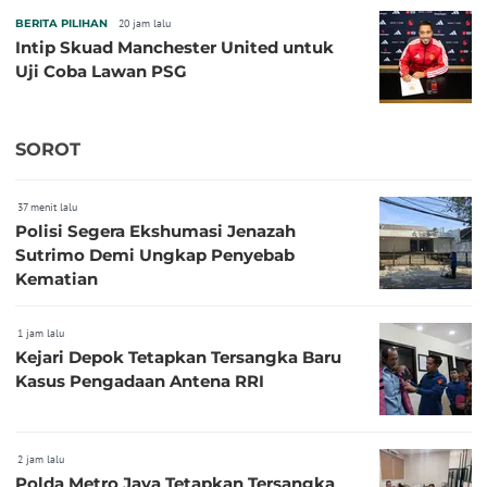
BERITA PILIHAN
20 jam lalu
Intip Skuad Manchester United untuk
Uji Coba Lawan PSG
SOROT
37 menit lalu
Polisi Segera Ekshumasi Jenazah
Sutrimo Demi Ungkap Penyebab
Kematian
1 jam lalu
Kejari Depok Tetapkan Tersangka Baru
Kasus Pengadaan Antena RRI
2 jam lalu
Polda Metro Jaya Tetapkan Tersangka