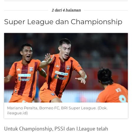
2 dari 4 halaman
Super League dan Championship
Mariano Peralta, Borneo FC, BRI Super League. (Dok.
ileague.id)
Untuk Championship, PSSI dan I.League telah