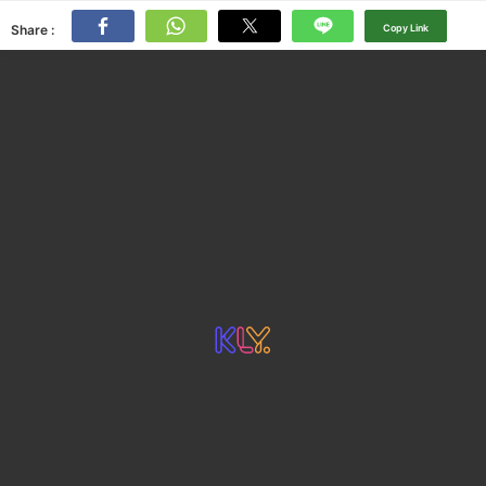
Share :
Copy Link