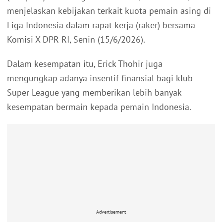
menjelaskan kebijakan terkait kuota pemain asing di
Liga Indonesia dalam rapat kerja (raker) bersama
Komisi X DPR RI, Senin (15/6/2026).
Dalam kesempatan itu, Erick Thohir juga
mengungkap adanya insentif finansial bagi klub
Super League yang memberikan lebih banyak
kesempatan bermain kepada pemain Indonesia.
Advertisement