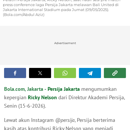
press conference laga Persija Jakarta melawan Bali United di
Jakarta International Stadium pada Jumat (09/05/2025).
(Bola.com/Abdul Aziz)
Advertisement
Bola.com, Jakarta -
Persija Jakarta
mengumumkan
kepergian
Ricky Nelson
dari Direktur Akademi Persija,
Senin (15-6-2026).
Lewat akun Instagram
@persija
, Persija berterima
kasih atas kontribusi Ricky Nelson yang menjadi