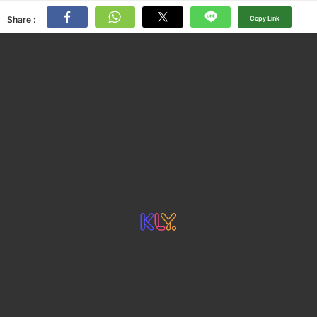
Share :
Copy Link