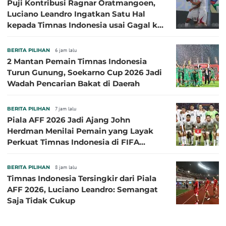
Puji Kontribusi Ragnar Oratmangoen,
Luciano Leandro Ingatkan Satu Hal
kepada Timnas Indonesia usai Gagal ke
Semifinal Piala AFF 2026
BERITA PILIHAN
6 jam lalu
2 Mantan Pemain Timnas Indonesia
Turun Gunung, Soekarno Cup 2026 Jadi
Wadah Pencarian Bakat di Daerah
BERITA PILIHAN
7 jam lalu
Piala AFF 2026 Jadi Ajang John
Herdman Menilai Pemain yang Layak
Perkuat Timnas Indonesia di FIFA
ASEAN Cup 2026
BERITA PILIHAN
8 jam lalu
Timnas Indonesia Tersingkir dari Piala
AFF 2026, Luciano Leandro: Semangat
Saja Tidak Cukup