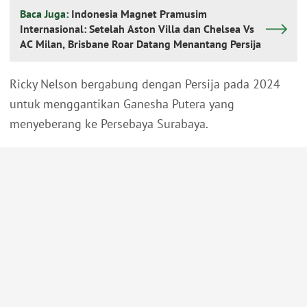
Baca Juga:
Indonesia Magnet Pramusim
Internasional: Setelah Aston Villa dan Chelsea Vs
AC Milan, Brisbane Roar Datang Menantang Persija
Ricky Nelson bergabung dengan Persija pada 2024
untuk menggantikan Ganesha Putera yang
menyeberang ke Persebaya Surabaya.