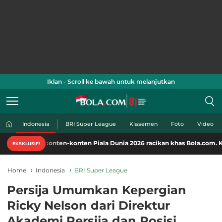
Iklan - Scroll ke bawah untuk melanjutkan
Indonesia
BRI Super League
Klasemen
Foto
Video
 konten-konten Piala Dunia 2026 racikan khas Bola.com. Klik di sini!
EKSKLUSIF!
Home
Indonesia
BRI Super League
Persija Umumkan Kepergian
Ricky Nelson dari Direktur
Akademi Persija dan Posisi