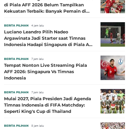
di Piala AFF 2026 Belum Tampilkan
Kekuatan Terbaik: Banyak Pemain di
Eropa Tidak Bisa Berpartisipasi
BERITA PILIHAN
4 jam lalu
Luciano Leandro Pilih Nadeo
Argawinata Jadi Starter saat Timnas
Indonesia Hadapi Singapura di Piala AFF
2026: Pengalaman Jadi Kunci
BERITA PILIHAN
7 jam lalu
Tempat Nonton Live Streaming Piala
AFF 2026: Singapura Vs Timnas
Indonesia
BERITA PILIHAN
7 jam lalu
Mulai 2027, Piala Presiden Jadi Agenda
Timnas Indonesia di FIFA Matchday:
Seperti King's Cup di Thailand
BERITA PILIHAN
8 jam lalu