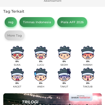
Advertisement
Tag Terkait
reg
Timnas Indonesia
Piala AFF 2026
More Tag
0%
0%
0%
0%
SUKA
LUCU
SEDIH
MARAH
0%
0%
0%
0%
KAGET
ANEH
TAKUT
TAKJUB