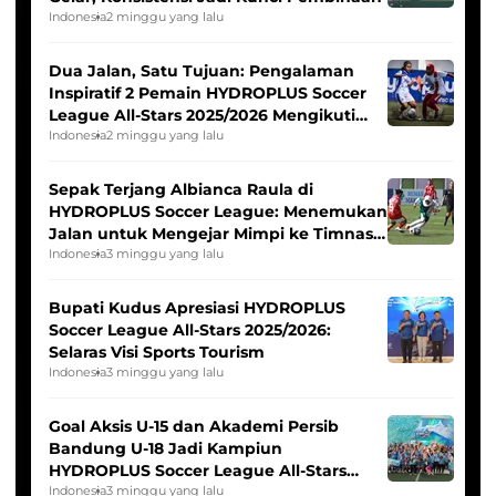
Indonesia
2 minggu yang lalu
Dua Jalan, Satu Tujuan: Pengalaman
Inspiratif 2 Pemain HYDROPLUS Soccer
League All-Stars 2025/2026 Mengikuti
Seleksi Timnas Indonesia Putri
Indonesia
2 minggu yang lalu
Sepak Terjang Albianca Raula di
HYDROPLUS Soccer League: Menemukan
Jalan untuk Mengejar Mimpi ke Timnas
Indonesia Putri
Indonesia
3 minggu yang lalu
Bupati Kudus Apresiasi HYDROPLUS
Soccer League All-Stars 2025/2026:
Selaras Visi Sports Tourism
Indonesia
3 minggu yang lalu
Goal Aksis U-15 dan Akademi Persib
Bandung U-18 Jadi Kampiun
HYDROPLUS Soccer League All-Stars
2025/2026
Indonesia
3 minggu yang lalu