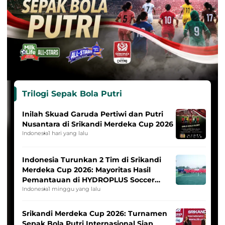
Trilogi Sepak Bola Putri
Inilah Skuad Garuda Pertiwi dan Putri
Nusantara di Srikandi Merdeka Cup 2026
Indonesia
1 hari yang lalu
Indonesia Turunkan 2 Tim di Srikandi
Merdeka Cup 2026: Mayoritas Hasil
Pemantauan di HYDROPLUS Soccer
League
Indonesia
1 minggu yang lalu
Srikandi Merdeka Cup 2026: Turnamen
Sepak Bola Putri Internasional Siap