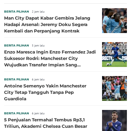
BERITA PILIHAN
2 jam lalu
Man City Dapat Kabar Gembira Jelang
Hadapi Arsenal: Jeremy Doku Segera
Kembali dan Perpanjang Kontrak
BERITA PILIHAN
5 jam lalu
Enzo Maresca Ingin Enzo Fernandez Jadi
Suksesor Rodri: Manchester City
Wujudkan Transfer Impian Sang
Pelatih?
BERITA PILIHAN
6 jam lalu
Antoine Semenyo Yakin Manchester
City Tetap Tangguh Tanpa Pep
Guardiola
BERITA PILIHAN
6 jam lalu
5 Penjualan Termahal Tembus Rp3,1
Triliun, Akademi Chelsea Cuan Besar