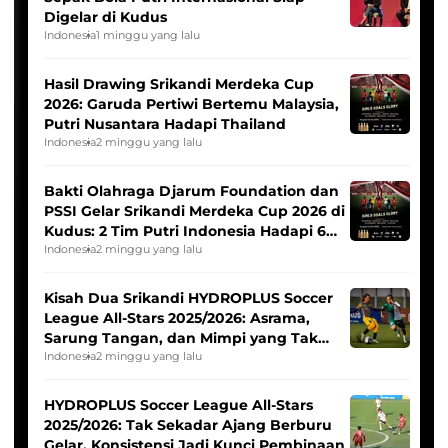
Digelar di Kudus
Indonesia
1 minggu yang lalu
Hasil Drawing Srikandi Merdeka Cup
2026: Garuda Pertiwi Bertemu Malaysia,
Putri Nusantara Hadapi Thailand
Indonesia
2 minggu yang lalu
Bakti Olahraga Djarum Foundation dan
PSSI Gelar Srikandi Merdeka Cup 2026 di
Kudus: 2 Tim Putri Indonesia Hadapi 6
Tim Asia
Indonesia
2 minggu yang lalu
Kisah Dua Srikandi HYDROPLUS Soccer
League All-Stars 2025/2026: Asrama,
Sarung Tangan, dan Mimpi yang Tak
Pernah Padam
Indonesia
2 minggu yang lalu
HYDROPLUS Soccer League All-Stars
2025/2026: Tak Sekadar Ajang Berburu
Gelar, Konsistensi Jadi Kunci Pembinaan