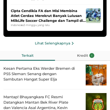
Cipta Cendikia FA dan Misi Membina
Atlet Cerdas: Merekrut Banyak Lulusan
MilkLife Soccer Challenge dan Tampil di
HYDROPLUS Soccer League
Indonesia
3 minggu yang lalu
Lihat Selengkapnya
Terkait
Kredit
1
Kesan Pertama Eks Werder Bremen di
PSS Sleman: Senang dengan
Sambutan Hangat Super Elja
Mantap! Bhayangkara FC Resmi
Datangkan Mantan Bek River Plate
dan Valencia Asal Argentina, Kevin