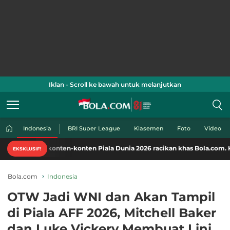
Iklan - Scroll ke bawah untuk melanjutkan
Indonesia
BRI Super League
Klasemen
Foto
Video
 konten-konten Piala Dunia 2026 racikan khas Bola.com. Klik di sini!
EKSKLUSIF!
Bola.com
Indonesia
OTW Jadi WNI dan Akan Tampil
di Piala AFF 2026, Mitchell Baker
dan Luke Vickery Membuat Lini