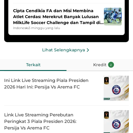
Cipta Cendikia FA dan Misi Membina
Atlet Cerdas: Merekrut Banyak Lulusan
MilkLife Soccer Challenge dan Tampil di
HYDROPLUS Soccer League
Indonesia
3 minggu yang lalu
Lihat Selengkapnya
Terkait
Kredit
2
Ini Link Live Streaming Piala Presiden
2026 Hari Ini: Persija Vs Arema FC
Link Live Streaming Perebutan
Peringkat 3 Piala Presiden 2026:
Persija Vs Arema FC