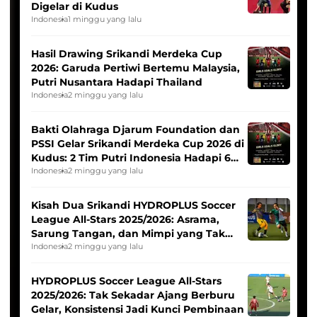
Digelar di Kudus
Indonesia
1 minggu yang lalu
Hasil Drawing Srikandi Merdeka Cup
2026: Garuda Pertiwi Bertemu Malaysia,
Putri Nusantara Hadapi Thailand
Indonesia
2 minggu yang lalu
Bakti Olahraga Djarum Foundation dan
PSSI Gelar Srikandi Merdeka Cup 2026 di
Kudus: 2 Tim Putri Indonesia Hadapi 6
Tim Asia
Indonesia
2 minggu yang lalu
Kisah Dua Srikandi HYDROPLUS Soccer
League All-Stars 2025/2026: Asrama,
Sarung Tangan, dan Mimpi yang Tak
Pernah Padam
Indonesia
2 minggu yang lalu
HYDROPLUS Soccer League All-Stars
2025/2026: Tak Sekadar Ajang Berburu
Gelar, Konsistensi Jadi Kunci Pembinaan