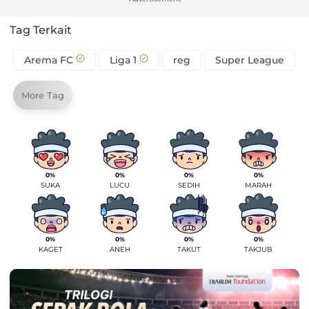
Tag Terkait
Arema FC
Liga 1
reg
Super League
More Tag
0%
0%
0%
0%
SUKA
LUCU
SEDIH
MARAH
0%
0%
0%
0%
KAGET
ANEH
TAKUT
TAKJUB