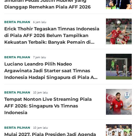
Sindiran Pedas Justin Hubner yang
Dianggap Remehkan Piala AFF 2026
BERITA PILIHAN
6 jam lalu
Erick Thohir Tegaskan Timnas Indonesia
di Piala AFF 2026 Belum Tampilkan
Kekuatan Terbaik: Banyak Pemain di
Eropa Tidak Bisa Berpartisipasi
BERITA PILIHAN
7 jam lalu
Luciano Leandro Pilih Nadeo
Argawinata Jadi Starter saat Timnas
Indonesia Hadapi Singapura di Piala AFF
2026: Pengalaman Jadi Kunci
BERITA PILIHAN
10 jam lalu
Tempat Nonton Live Streaming Piala
AFF 2026: Singapura Vs Timnas
Indonesia
BERITA PILIHAN
10 jam lalu
Mulai 2027, Piala Presiden Jadi Agenda