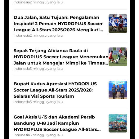
Indonesia
2 minggu yang lalu
Dua Jalan, Satu Tujuan: Pengalaman
Inspiratif 2 Pemain HYDROPLUS Soccer
League All-Stars 2025/2026 Mengikuti
Seleksi Timnas Indonesia Putri
Indonesia
2 minggu yang lalu
Sepak Terjang Albianca Raula di
HYDROPLUS Soccer League: Menemukan
Jalan untuk Mengejar Mimpi ke Timnas
Indonesia Putri
Indonesia
3 minggu yang lalu
Bupati Kudus Apresiasi HYDROPLUS
Soccer League All-Stars 2025/2026:
Selaras Visi Sports Tourism
Indonesia
3 minggu yang lalu
Goal Aksis U-15 dan Akademi Persib
Bandung U-18 Jadi Kampiun
HYDROPLUS Soccer League All-Stars
2025/2026
Indonesia
3 minggu yang lalu