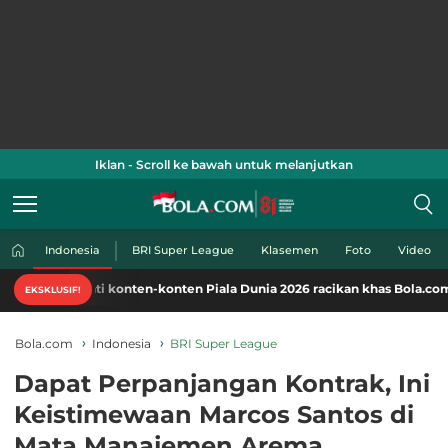
Iklan - Scroll ke bawah untuk melanjutkan
Indonesia
BRI Super League
Klasemen
Foto
Video
i konten-konten Piala Dunia 2026 racikan khas Bola.com. Klik di sini!
EKSKLUSIF!
Bola.com
Indonesia
BRI Super League
Dapat Perpanjangan Kontrak, Ini
Keistimewaan Marcos Santos di
Mata Manajemen Arema