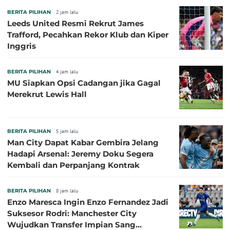
BERITA PILIHAN
2 jam lalu
Leeds United Resmi Rekrut James
Trafford, Pecahkan Rekor Klub dan Kiper
Inggris
BERITA PILIHAN
4 jam lalu
MU Siapkan Opsi Cadangan jika Gagal
Merekrut Lewis Hall
BERITA PILIHAN
5 jam lalu
Man City Dapat Kabar Gembira Jelang
Hadapi Arsenal: Jeremy Doku Segera
Kembali dan Perpanjang Kontrak
BERITA PILIHAN
8 jam lalu
Enzo Maresca Ingin Enzo Fernandez Jadi
Suksesor Rodri: Manchester City
Wujudkan Transfer Impian Sang