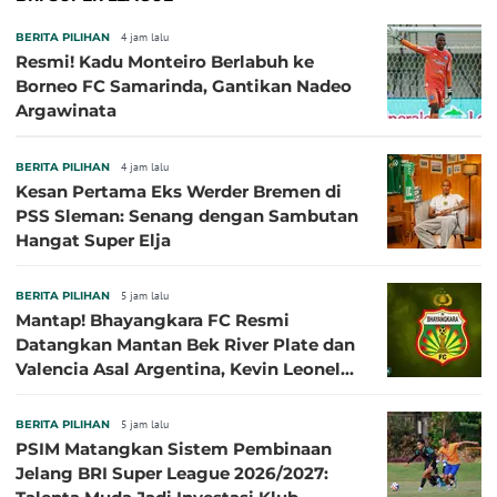
BERITA PILIHAN
4 jam lalu
Resmi! Kadu Monteiro Berlabuh ke
Borneo FC Samarinda, Gantikan Nadeo
Argawinata
BERITA PILIHAN
4 jam lalu
Kesan Pertama Eks Werder Bremen di
PSS Sleman: Senang dengan Sambutan
Hangat Super Elja
BERITA PILIHAN
5 jam lalu
Mantap! Bhayangkara FC Resmi
Datangkan Mantan Bek River Plate dan
Valencia Asal Argentina, Kevin Leonel
Sibille
BERITA PILIHAN
5 jam lalu
PSIM Matangkan Sistem Pembinaan
Jelang BRI Super League 2026/2027: