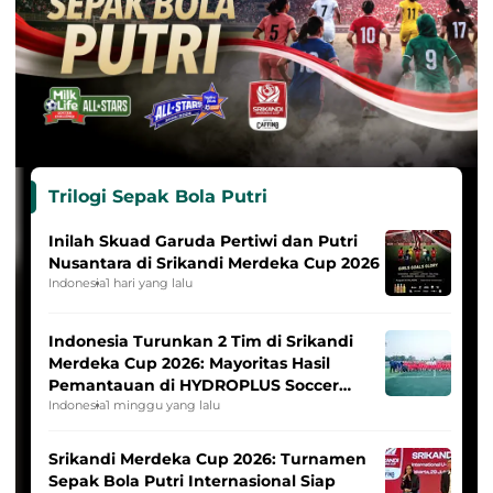
Trilogi Sepak Bola Putri
Inilah Skuad Garuda Pertiwi dan Putri
Nusantara di Srikandi Merdeka Cup 2026
Indonesia
1 hari yang lalu
Indonesia Turunkan 2 Tim di Srikandi
Merdeka Cup 2026: Mayoritas Hasil
Pemantauan di HYDROPLUS Soccer
League
Indonesia
1 minggu yang lalu
Srikandi Merdeka Cup 2026: Turnamen
Sepak Bola Putri Internasional Siap