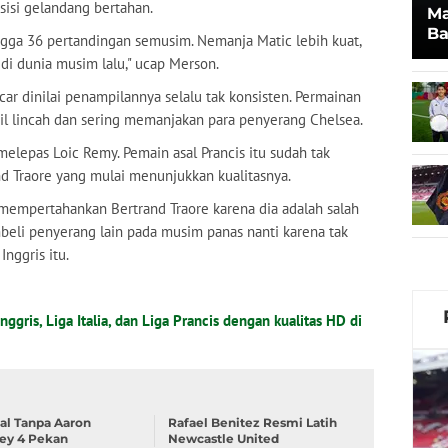
sisi gelandang bertahan.
Ma
Ba
ngga 36 pertandingan semusim. Nemanja Matic lebih kuat,
Sy
 di dunia musim lalu," ucap Merson.
car dinilai penampilannya selalu tak konsisten. Permainan
pil lincah dan sering memanjakan para penyerang Chelsea.
 melepas Loic Remy. Pemain asal Prancis itu sudah tak
nd Traore yang mulai menunjukkan kualitasnya.
 mempertahankan Bertrand Traore karena dia adalah salah
beli penyerang lain pada musim panas nanti karena tak
Inggris itu.
nggris, Liga Italia, dan Liga Prancis dengan kualitas HD di
al Tanpa Aaron
Rafael Benitez Resmi Latih
ey 4 Pekan
Newcastle United