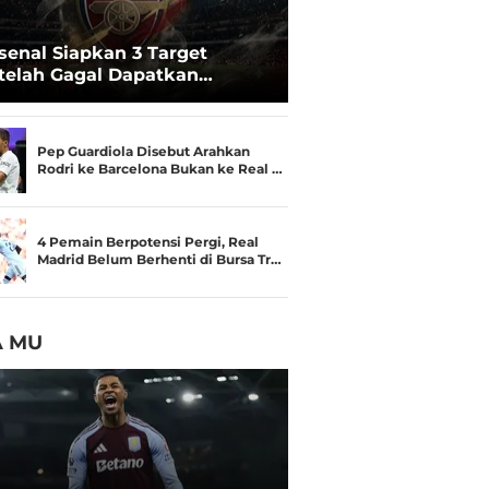
senal Siapkan 3 Target
telah Gagal Dapatkan
nicius Junior: Bradley Barcola
di Opsi
Pep Guardiola Disebut Arahkan
Rodri ke Barcelona Bukan ke Real …
4 Pemain Berpotensi Pergi, Real
Madrid Belum Berhenti di Bursa Tr…
A MU