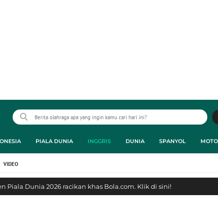
ONESIA
PIALA DUNIA
INGGRIS
DUNIA
SPANYOL
MOTO
VIDEO
 Piala Dunia 2026 racikan khas Bola.com. Klik di sini!