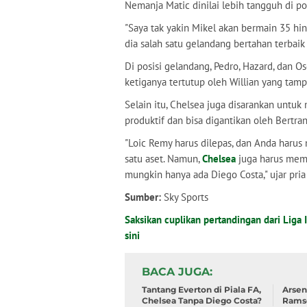
Nemanja Matic dinilai lebih tangguh di po
"Saya tak yakin Mikel akan bermain 35 hi
dia salah satu gelandang bertahan terbaik
Di posisi gelandang, Pedro, Hazard, dan Os
ketiganya tertutup oleh Willian yang tam
Selain itu, Chelsea juga disarankan untuk
produktif dan bisa digantikan oleh Bertra
"Loic Remy harus dilepas, dan Anda harus
satu aset. Namun,
Chelsea
juga harus mem
mungkin hanya ada Diego Costa," ujar pria 
Sumber:
Sky Sports
Saksikan cuplikan pertandingan dari Liga I
sini
BACA JUGA
Tantang Everton di Piala FA,
Arsen
Chelsea Tanpa Diego Costa?
Rams