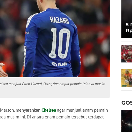
5 
Rp
Cu
elsea menjual Eden Hazard, Oscar, dan empat pemain lainnya musim
GOS
l Merson, menyarankan
Chelsea
agar menjual enam pemain
ada musim ini. Di antara enam pemain tersebut terdapat