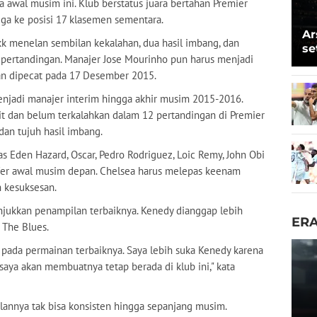
awal musim ini. Klub berstatus juara bertahan Premier
ga ke posisi 17 klasemen sementara.
Ar
 dkk menelan sembilan kekalahan, dua hasil imbang, dan
se
pertandingan. Manajer Jose Mourinho pun harus menjadi
Vi
 dan dipecat pada 17 Desember 2015.
Ja
njadi manajer interim hingga akhir musim 2015-2016.
it dan belum terkalahkan dalam 12 pertandingan di Premier
an tujuh hasil imbang.
 Eden Hazard, Oscar, Pedro Rodriguez, Loic Remy, John Obi
fer awal musim depan. Chelsea harus melepas keenam
h kesuksesan.
kkan penampilan terbaiknya. Kenedy dianggap lebih
ER
n The Blues.
pada permainan terbaiknya. Saya lebih suka Kenedy karena
saya akan membuatnya tetap berada di klub ini," kata
lannya tak bisa konsisten hingga sepanjang musim.