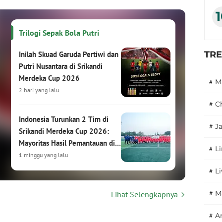
Trilogi Sepak Bola Putri
TR
Inilah Skuad Garuda Pertiwi dan
Putri Nusantara di Srikandi
Merdeka Cup 2026
#
M
2 hari yang lalu
#
C
Indonesia Turunkan 2 Tim di
#
J
Srikandi Merdeka Cup 2026:
Mayoritas Hasil Pemantauan di
#
L
HYDROPLUS Soccer League
1 minggu yang lalu
#
L
Srikandi Merdeka Cup 2026:
#
M
Lihat Selengkapnya
Turnamen Sepak Bola Putri
Internasional Siap Digelar di
#
A
Kudus
1 minggu yang lalu