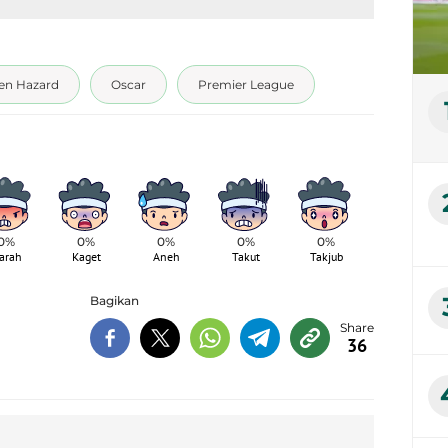
en Hazard
Oscar
Premier League
0%
0%
0%
0%
0%
arah
Kaget
Aneh
Takut
Takjub
Bagikan
36