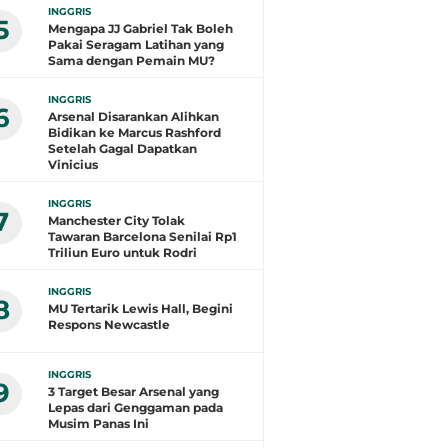
INGGRIS
5
Mengapa JJ Gabriel Tak Boleh
Pakai Seragam Latihan yang
Sama dengan Pemain MU?
INGGRIS
6
Arsenal Disarankan Alihkan
Bidikan ke Marcus Rashford
Setelah Gagal Dapatkan
Vinicius
INGGRIS
7
Manchester City Tolak
Tawaran Barcelona Senilai Rp1
Triliun Euro untuk Rodri
INGGRIS
8
MU Tertarik Lewis Hall, Begini
Respons Newcastle
INGGRIS
9
3 Target Besar Arsenal yang
Lepas dari Genggaman pada
Musim Panas Ini