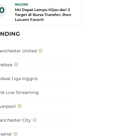
INGGRIS
10
MU Dapat Lampu Hijau dari 3
Target di Bursa Transfer: Jhon
Lucumi Favorit
ENDING
anchester United
helsea
adwal Liga Inggris
ink Live Streaming
iverpool
anchester City
rsenal