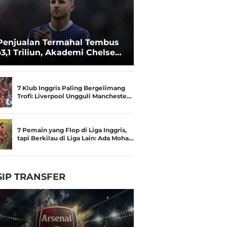
Penjualan Termahal Tembus
3,1 Triliun, Akademi Chelsea
an Besar
7 Klub Inggris Paling Bergelimang
Trofi: Liverpool Ungguli Mancheste…
7 Pemain yang Flop di Liga Inggris,
tapi Berkilau di Liga Lain: Ada Moha…
IP TRANSFER