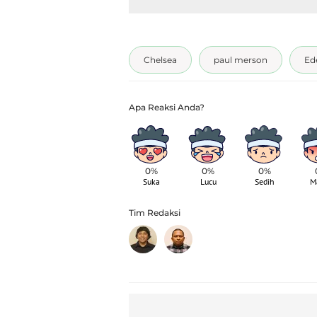
Chelsea
paul merson
Ed
0%
0%
0%
Suka
Lucu
Sedih
M
Tim Redaksi