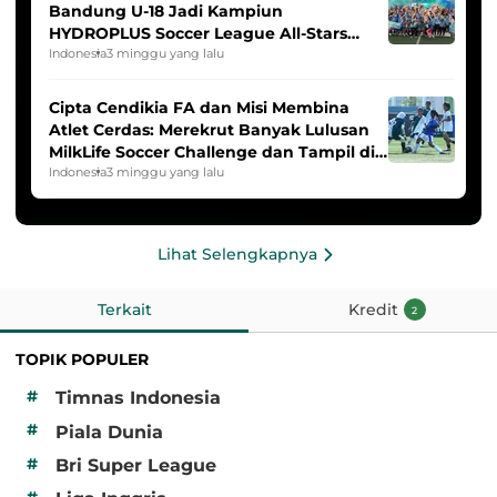
Bandung U-18 Jadi Kampiun
HYDROPLUS Soccer League All-Stars
2025/2026
Indonesia
3 minggu yang lalu
Cipta Cendikia FA dan Misi Membina
Atlet Cerdas: Merekrut Banyak Lulusan
MilkLife Soccer Challenge dan Tampil di
HYDROPLUS Soccer League
Indonesia
3 minggu yang lalu
Lihat Selengkapnya
Terkait
Kredit
2
TOPIK POPULER
#
Timnas Indonesia
#
Piala Dunia
#
Bri Super League
#