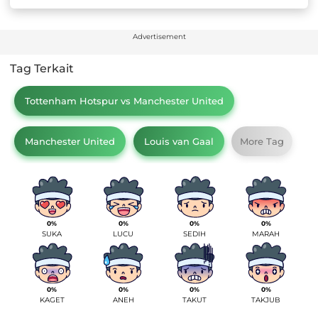
Advertisement
Tag Terkait
Tottenham Hotspur vs Manchester United
Manchester United
Louis van Gaal
More Tag
0%
0%
0%
0%
SUKA
LUCU
SEDIH
MARAH
0%
0%
0%
0%
KAGET
ANEH
TAKUT
TAKJUB