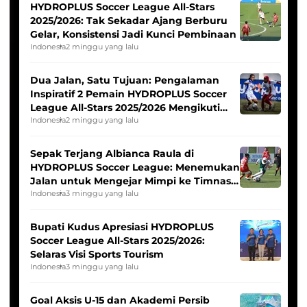
HYDROPLUS Soccer League All-Stars
2025/2026: Tak Sekadar Ajang Berburu
Gelar, Konsistensi Jadi Kunci Pembinaan
Indonesia
2 minggu yang lalu
Dua Jalan, Satu Tujuan: Pengalaman
Inspiratif 2 Pemain HYDROPLUS Soccer
League All-Stars 2025/2026 Mengikuti
Seleksi Timnas Indonesia Putri
Indonesia
2 minggu yang lalu
Sepak Terjang Albianca Raula di
HYDROPLUS Soccer League: Menemukan
Jalan untuk Mengejar Mimpi ke Timnas
Indonesia Putri
Indonesia
3 minggu yang lalu
Bupati Kudus Apresiasi HYDROPLUS
Soccer League All-Stars 2025/2026:
Selaras Visi Sports Tourism
Indonesia
3 minggu yang lalu
Goal Aksis U-15 dan Akademi Persib