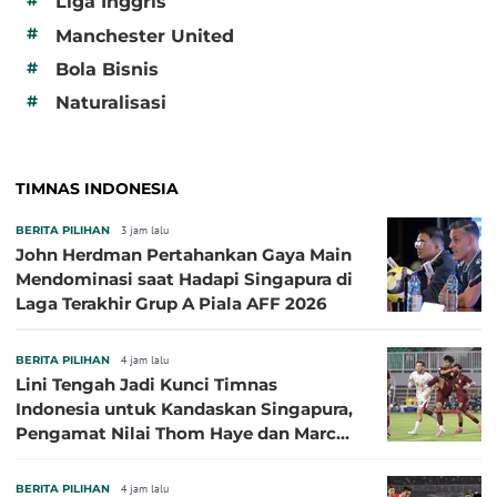
Liga Inggris
#
Manchester United
#
Bola Bisnis
#
Naturalisasi
TIMNAS INDONESIA
BERITA PILIHAN
3 jam lalu
John Herdman Pertahankan Gaya Main
Mendominasi saat Hadapi Singapura di
Laga Terakhir Grup A Piala AFF 2026
BERITA PILIHAN
4 jam lalu
Lini Tengah Jadi Kunci Timnas
Indonesia untuk Kandaskan Singapura,
Pengamat Nilai Thom Haye dan Marc
Klok Sebaiknya Tidak Tampil Bareng
BERITA PILIHAN
4 jam lalu