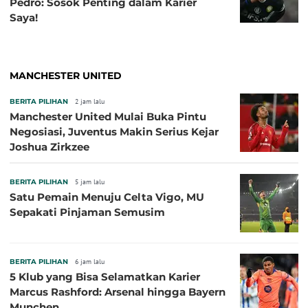
Pedro: Sosok Penting dalam Karier
Saya!
MANCHESTER UNITED
BERITA PILIHAN
2 jam lalu
Manchester United Mulai Buka Pintu
Negosiasi, Juventus Makin Serius Kejar
Joshua Zirkzee
BERITA PILIHAN
5 jam lalu
Satu Pemain Menuju Celta Vigo, MU
Sepakati Pinjaman Semusim
BERITA PILIHAN
6 jam lalu
5 Klub yang Bisa Selamatkan Karier
Marcus Rashford: Arsenal hingga Bayern
Munchen