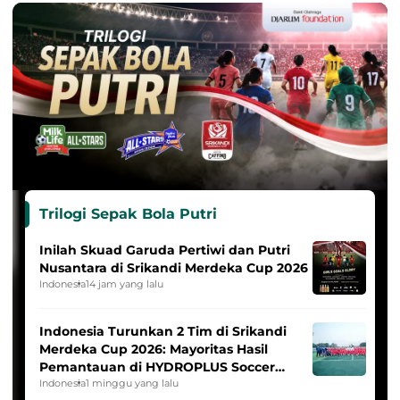
Trilogi Sepak Bola Putri
Inilah Skuad Garuda Pertiwi dan Putri
Nusantara di Srikandi Merdeka Cup 2026
Indonesia
14 jam yang lalu
Indonesia Turunkan 2 Tim di Srikandi
Merdeka Cup 2026: Mayoritas Hasil
Pemantauan di HYDROPLUS Soccer
League
Indonesia
1 minggu yang lalu