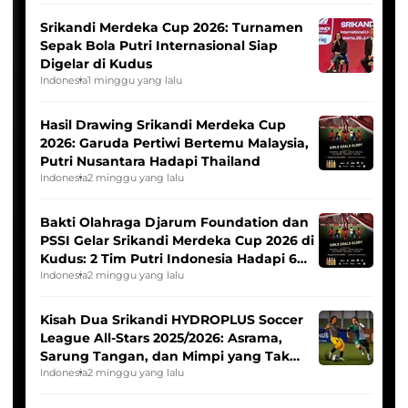
Srikandi Merdeka Cup 2026: Turnamen
Sepak Bola Putri Internasional Siap
Digelar di Kudus
Indonesia
1 minggu yang lalu
Hasil Drawing Srikandi Merdeka Cup
2026: Garuda Pertiwi Bertemu Malaysia,
Putri Nusantara Hadapi Thailand
Indonesia
2 minggu yang lalu
Bakti Olahraga Djarum Foundation dan
PSSI Gelar Srikandi Merdeka Cup 2026 di
Kudus: 2 Tim Putri Indonesia Hadapi 6
Tim Asia
Indonesia
2 minggu yang lalu
Kisah Dua Srikandi HYDROPLUS Soccer
League All-Stars 2025/2026: Asrama,
Sarung Tangan, dan Mimpi yang Tak
Pernah Padam
Indonesia
2 minggu yang lalu