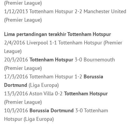
(Premier League)
1/12/2013 Tottenham Hotspur 2-2 Manchester United
(Premier League)
Lima pertandingan terakhir Tottenham Hotspur
2/4/2016 Liverpool 1-1 Tottenham Hotspur (Premier
League)
20/3/2016
Tottenham Hotspur
3-0 Bournemouth
(Premier League)
17/3/2016 Tottenham Hotspur 1-2
Borussia
Dortmund
(Liga Europa)
13/3/2016 Aston Villa 0-2
Tottenham Hotspur
(Premier League)
10/3/2016
Borussia Dortmund
3-0 Tottenham
Hotspur (Liga Europa)