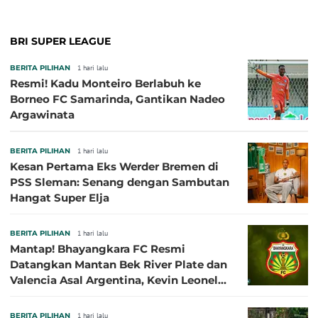
BRI SUPER LEAGUE
BERITA PILIHAN
1 hari lalu
Resmi! Kadu Monteiro Berlabuh ke
Borneo FC Samarinda, Gantikan Nadeo
Argawinata
BERITA PILIHAN
1 hari lalu
Kesan Pertama Eks Werder Bremen di
PSS Sleman: Senang dengan Sambutan
Hangat Super Elja
BERITA PILIHAN
1 hari lalu
Mantap! Bhayangkara FC Resmi
Datangkan Mantan Bek River Plate dan
Valencia Asal Argentina, Kevin Leonel
Sibille
BERITA PILIHAN
1 hari lalu