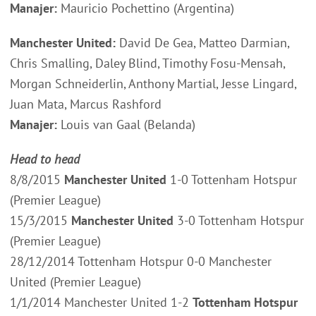
Manajer:
Mauricio Pochettino (Argentina)
Manchester United:
David De Gea, Matteo Darmian,
Chris Smalling, Daley Blind, Timothy Fosu-Mensah,
Morgan Schneiderlin, Anthony Martial, Jesse Lingard,
Juan Mata, Marcus Rashford
Manajer:
Louis van Gaal (Belanda)
Head to head
8/8/2015
Manchester United
1-0 Tottenham Hotspur
(Premier League)
15/3/2015
Manchester United
3-0 Tottenham Hotspur
(Premier League)
28/12/2014 Tottenham Hotspur 0-0 Manchester
United (Premier League)
1/1/2014 Manchester United 1-2
Tottenham Hotspur