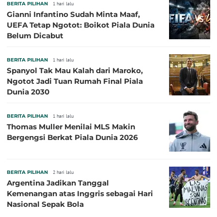
BERITA PILIHAN
1 hari lalu
Gianni Infantino Sudah Minta Maaf,
UEFA Tetap Ngotot: Boikot Piala Dunia
Belum Dicabut
BERITA PILIHAN
1 hari lalu
Spanyol Tak Mau Kalah dari Maroko,
Ngotot Jadi Tuan Rumah Final Piala
Dunia 2030
BERITA PILIHAN
1 hari lalu
Thomas Muller Menilai MLS Makin
Bergengsi Berkat Piala Dunia 2026
BERITA PILIHAN
2 hari lalu
Argentina Jadikan Tanggal
Kemenangan atas Inggris sebagai Hari
Nasional Sepak Bola