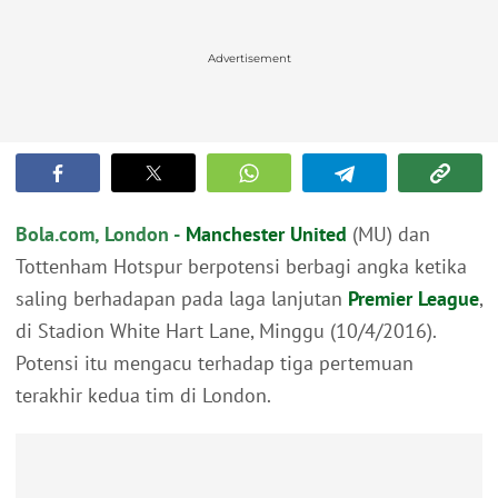
Advertisement
Bola.com, London -
Manchester United
(MU) dan
Tottenham Hotspur berpotensi berbagi angka ketika
saling berhadapan pada laga lanjutan
Premier League
,
di Stadion White Hart Lane, Minggu (10/4/2016).
Potensi itu mengacu terhadap tiga pertemuan
terakhir kedua tim di London.