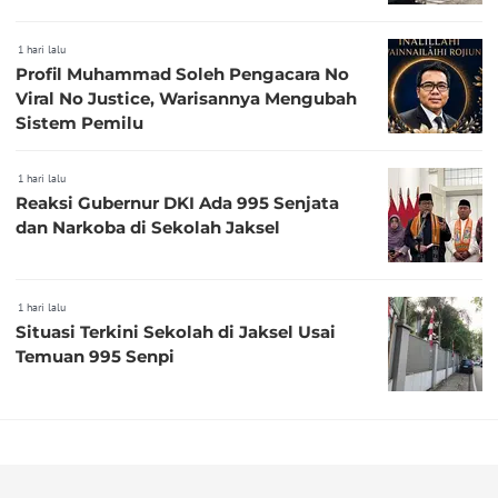
1 hari lalu
Profil Muhammad Soleh Pengacara No
Viral No Justice, Warisannya Mengubah
Sistem Pemilu
1 hari lalu
Reaksi Gubernur DKI Ada 995 Senjata
dan Narkoba di Sekolah Jaksel
1 hari lalu
Situasi Terkini Sekolah di Jaksel Usai
Temuan 995 Senpi