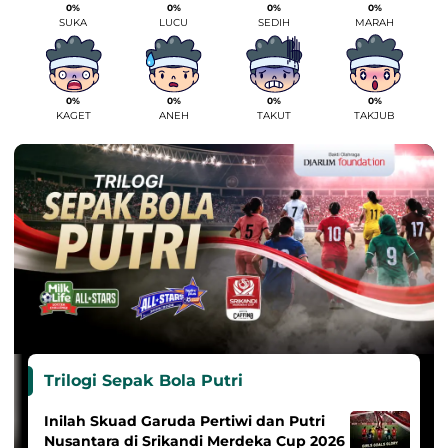
0%
0%
0%
0%
SUKA
LUCU
SEDIH
MARAH
0%
0%
0%
0%
KAGET
ANEH
TAKUT
TAKJUB
Trilogi Sepak Bola Putri
Inilah Skuad Garuda Pertiwi dan Putri
Nusantara di Srikandi Merdeka Cup 2026