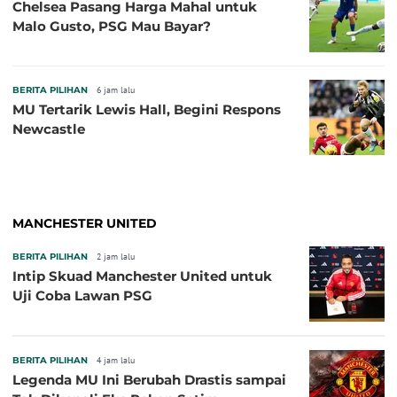
Chelsea Pasang Harga Mahal untuk
Malo Gusto, PSG Mau Bayar?
BERITA PILIHAN
6 jam lalu
MU Tertarik Lewis Hall, Begini Respons
Newcastle
MANCHESTER UNITED
BERITA PILIHAN
2 jam lalu
Intip Skuad Manchester United untuk
Uji Coba Lawan PSG
BERITA PILIHAN
4 jam lalu
Legenda MU Ini Berubah Drastis sampai