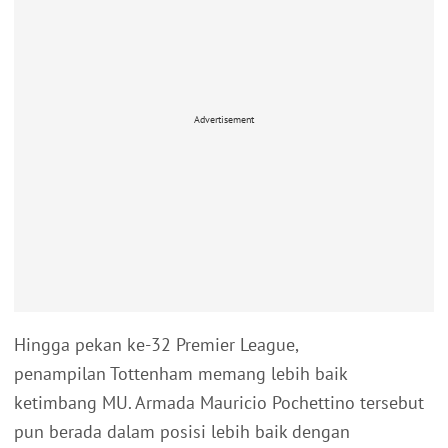
Advertisement
Hingga pekan ke-32 Premier League,
penampilan Tottenham memang lebih baik
ketimbang MU. Armada Mauricio Pochettino tersebut
pun berada dalam posisi lebih baik dengan