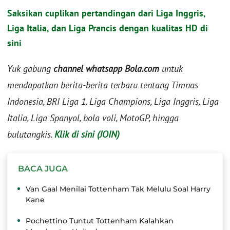
Saksikan cuplikan pertandingan dari Liga Inggris,
Liga Italia, dan Liga Prancis dengan kualitas HD di
sini
Yuk gabung
channel whatsapp Bola.com
untuk
mendapatkan berita-berita terbaru tentang Timnas
Indonesia, BRI Liga 1, Liga Champions, Liga Inggris, Liga
Italia, Liga Spanyol, bola voli, MotoGP, hingga
bulutangkis.
Klik di sini (JOIN)
BACA JUGA
Van Gaal Menilai Tottenham Tak Melulu Soal Harry
Kane
Pochettino Tuntut Tottenham Kalahkan