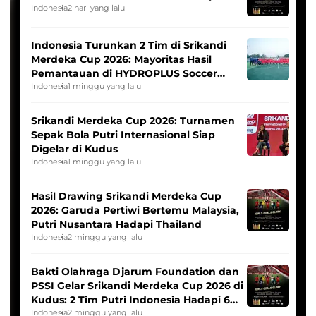
Indonesia
2 hari yang lalu
Indonesia Turunkan 2 Tim di Srikandi
Merdeka Cup 2026: Mayoritas Hasil
Pemantauan di HYDROPLUS Soccer
League
Indonesia
1 minggu yang lalu
Srikandi Merdeka Cup 2026: Turnamen
Sepak Bola Putri Internasional Siap
Digelar di Kudus
Indonesia
1 minggu yang lalu
Hasil Drawing Srikandi Merdeka Cup
2026: Garuda Pertiwi Bertemu Malaysia,
Putri Nusantara Hadapi Thailand
Indonesia
2 minggu yang lalu
Bakti Olahraga Djarum Foundation dan
PSSI Gelar Srikandi Merdeka Cup 2026 di
Kudus: 2 Tim Putri Indonesia Hadapi 6
Tim Asia
Indonesia
2 minggu yang lalu