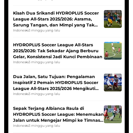
Kisah Dua Srikandi HYDROPLUS Soccer
League All-Stars 2025/2026: Asrama,
Sarung Tangan, dan Mimpi yang Tak
Pernah Padam
Indonesia
3 minggu yang lalu
HYDROPLUS Soccer League All-Stars
2025/2026: Tak Sekadar Ajang Berburu
Gelar, Konsistensi Jadi Kunci Pembinaan
Indonesia
3 minggu yang lalu
Dua Jalan, Satu Tujuan: Pengalaman
Inspiratif 2 Pemain HYDROPLUS Soccer
League All-Stars 2025/2026 Mengikuti
Seleksi Timnas Indonesia Putri
Indonesia
3 minggu yang lalu
Sepak Terjang Albianca Raula di
HYDROPLUS Soccer League: Menemukan
Jalan untuk Mengejar Mimpi ke Timnas
Indonesia Putri
Indonesia
3 minggu yang lalu