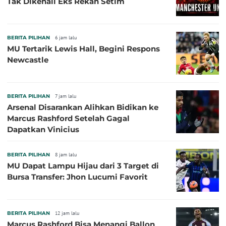
Tak Dikenali Eks Rekan Setim
BERITA PILIHAN
6 jam lalu
MU Tertarik Lewis Hall, Begini Respons
Newcastle
BERITA PILIHAN
7 jam lalu
Arsenal Disarankan Alihkan Bidikan ke
Marcus Rashford Setelah Gagal
Dapatkan Vinicius
BERITA PILIHAN
8 jam lalu
MU Dapat Lampu Hijau dari 3 Target di
Bursa Transfer: Jhon Lucumi Favorit
BERITA PILIHAN
12 jam lalu
Marcus Rashford Bisa Menangi Ballon