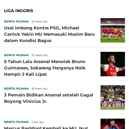
LIGA INGGRIS
BERITA PILIHAN
18 menit lalu
Usai Imbang Kontra PSG, Michael
Carrick Yakin MU Memasuki Musim Baru
dalam Kondisi Bagus
BERITA PILIHAN
32 menit lalu
5 Tahun Lalu Arsenal Menolak Bruno
Guimaraes, Sekarang Harganya Naik
Hampir 2 Kali Lipat
BERITA PILIHAN
48 menit lalu
3 Pemain Bidikan Arsenal setelah Gagal
Boyong Vinicius Jr.
BERITA PILIHAN
2 jam lalu
Marcus Rashford Kembali ke MU, Ikut