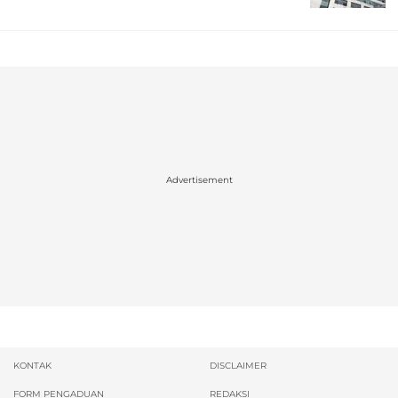
Advertisement
KONTAK
DISCLAIMER
FORM PENGADUAN
REDAKSI