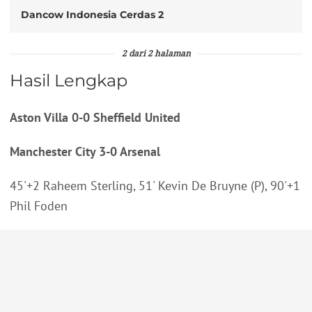
Dancow Indonesia Cerdas 2
2 dari 2 halaman
Hasil Lengkap
Aston Villa 0-0 Sheffield United
Manchester City 3-0 Arsenal
45'+2 Raheem Sterling, 51' Kevin De Bruyne (P), 90'+1
Phil Foden