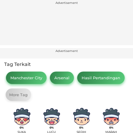
Advertisement
Advertisement
Tag Terkait
Manchester City
Arsenal
Hasil Pertandingan
More Tag
0%
0%
0%
0%
SUKA
LUCU
SEDIH
MARAH