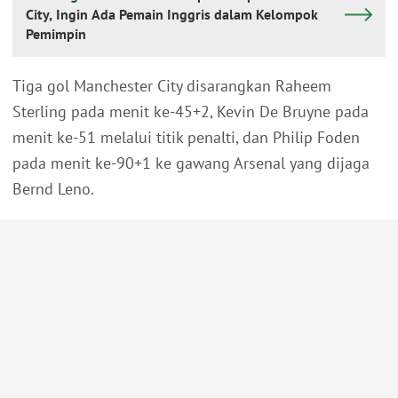
City, Ingin Ada Pemain Inggris dalam Kelompok
Pemimpin
Tiga gol Manchester City disarangkan Raheem
Sterling pada menit ke-45+2, Kevin De Bruyne pada
menit ke-51 melalui titik penalti, dan Philip Foden
pada menit ke-90+1 ke gawang Arsenal yang dijaga
Bernd Leno.