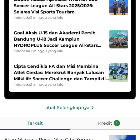
Soccer League All-Stars 2025/2026:
Selaras Visi Sports Tourism
Indonesia
3 minggu yang lalu
Goal Aksis U-15 dan Akademi Persib
Bandung U-18 Jadi Kampiun
HYDROPLUS Soccer League All-Stars
2025/2026
Indonesia
3 minggu yang lalu
Cipta Cendikia FA dan Misi Membina
Atlet Cerdas: Merekrut Banyak Lulusan
MilkLife Soccer Challenge dan Tampil di
HYDROPLUS Soccer League
Indonesia
3 minggu yang lalu
Lihat Selengkapnya
Terkait
Kredit
1
Enzo Maresca Reset Man City: Semua