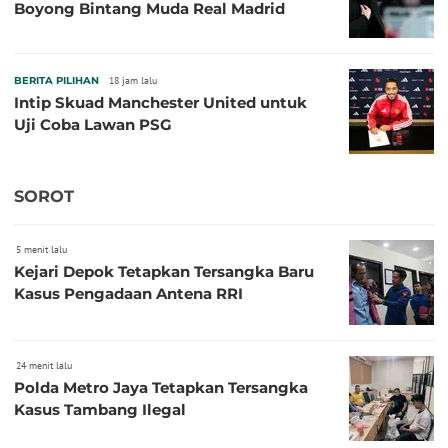
Boyong Bintang Muda Real Madrid
BERITA PILIHAN
18 jam lalu
Intip Skuad Manchester United untuk
Uji Coba Lawan PSG
SOROT
5 menit lalu
Kejari Depok Tetapkan Tersangka Baru
Kasus Pengadaan Antena RRI
24 menit lalu
Polda Metro Jaya Tetapkan Tersangka
Kasus Tambang Ilegal