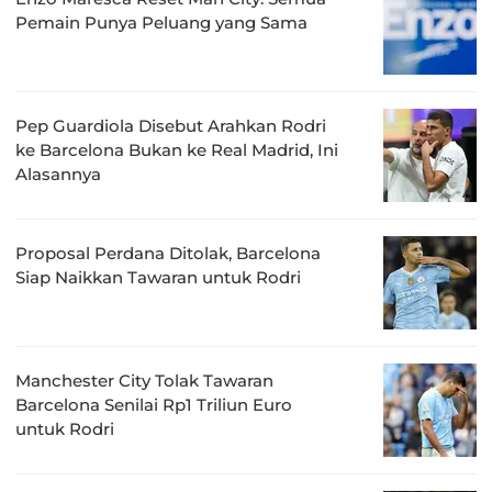
Pemain Punya Peluang yang Sama
Pep Guardiola Disebut Arahkan Rodri
ke Barcelona Bukan ke Real Madrid, Ini
Alasannya
Proposal Perdana Ditolak, Barcelona
Siap Naikkan Tawaran untuk Rodri
Manchester City Tolak Tawaran
Barcelona Senilai Rp1 Triliun Euro
untuk Rodri