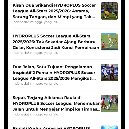
Kisah Dua Srikandi HYDROPLUS Soccer
League All-Stars 2025/2026: Asrama,
Sarung Tangan, dan Mimpi yang Tak
Pernah Padam
Indonesia
3 minggu yang lalu
HYDROPLUS Soccer League All-Stars
2025/2026: Tak Sekadar Ajang Berburu
Gelar, Konsistensi Jadi Kunci Pembinaan
Indonesia
3 minggu yang lalu
Dua Jalan, Satu Tujuan: Pengalaman
Inspiratif 2 Pemain HYDROPLUS Soccer
League All-Stars 2025/2026 Mengikuti
Seleksi Timnas Indonesia Putri
Indonesia
3 minggu yang lalu
Sepak Terjang Albianca Raula di
HYDROPLUS Soccer League: Menemukan
Jalan untuk Mengejar Mimpi ke Timnas
Indonesia Putri
Indonesia
3 minggu yang lalu
Bupati Kudus Apresiasi HYDROPLUS