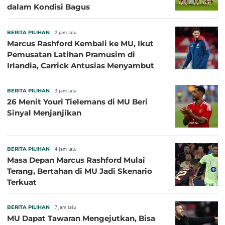
dalam Kondisi Bagus
BERITA PILIHAN
2 jam lalu
Marcus Rashford Kembali ke MU, Ikut
Pemusatan Latihan Pramusim di
Irlandia, Carrick Antusias Menyambut
BERITA PILIHAN
3 jam lalu
26 Menit Youri Tielemans di MU Beri
Sinyal Menjanjikan
BERITA PILIHAN
4 jam lalu
Masa Depan Marcus Rashford Mulai
Terang, Bertahan di MU Jadi Skenario
Terkuat
BERITA PILIHAN
7 jam lalu
MU Dapat Tawaran Mengejutkan, Bisa