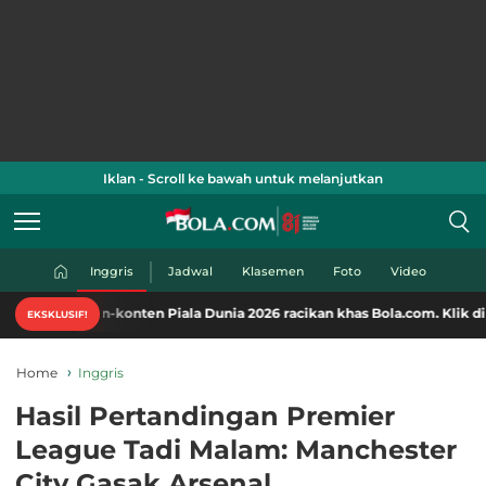
Iklan - Scroll ke bawah untuk melanjutkan
Inggris
Jadwal
Klasemen
Foto
Video
en-konten Piala Dunia 2026 racikan khas Bola.com. Klik di sini!
EKSKLUSIF!
Home
Inggris
Hasil Pertandingan Premier
League Tadi Malam: Manchester
City Gasak Arsenal