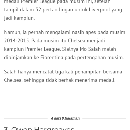
medali Premier League pada musim ini, setelah
tampil dalam 32 pertandingan untuk Liverpool yang
jadi kampiun.
Namun, ia pernah mengalami nasib apes pada musim
2014-2015. Pada musim itu Chelsea menjadi
kampiun Premier League. Sialnya Mo Salah malah
dipinjamkan ke Fiorentina pada pertengahan musim.
Salah hanya mencatat tiga kali penampilan bersama
Chelsea, sehingga tidak berhak menerima medali.
4 dari 9 halaman
3. Owen Hargreaves