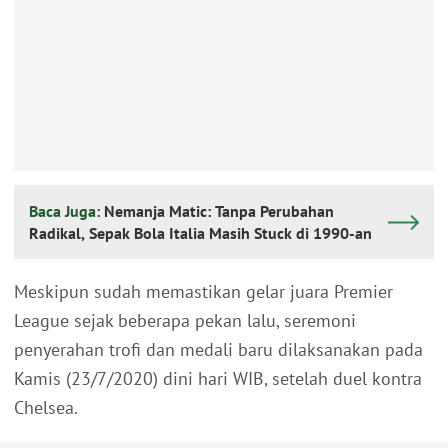
Baca Juga:
Nemanja Matic: Tanpa Perubahan
Radikal, Sepak Bola Italia Masih Stuck di 1990-an
Meskipun sudah memastikan gelar juara Premier
League sejak beberapa pekan lalu, seremoni
penyerahan trofi dan medali baru dilaksanakan pada
Kamis (23/7/2020) dini hari WIB, setelah duel kontra
Chelsea.