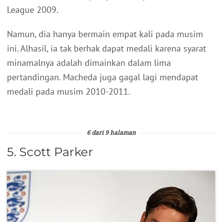
League 2009.
Namun, dia hanya bermain empat kali pada musim
ini. Alhasil, ia tak berhak dapat medali karena syarat
minamalnya adalah dimainkan dalam lima
pertandingan. Macheda juga gagal lagi mendapat
medali pada musim 2010-2011.
6 dari 9 halaman
5. Scott Parker