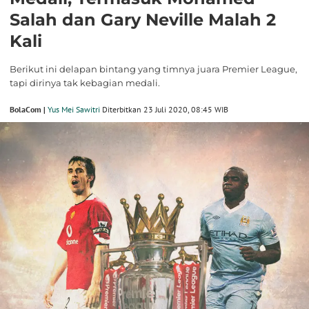
Salah dan Gary Neville Malah 2
Kali
Berikut ini delapan bintang yang timnya juara Premier League,
tapi dirinya tak kebagian medali.
BolaCom |
Yus Mei Sawitri
Diterbitkan 23 Juli 2020, 08:45 WIB