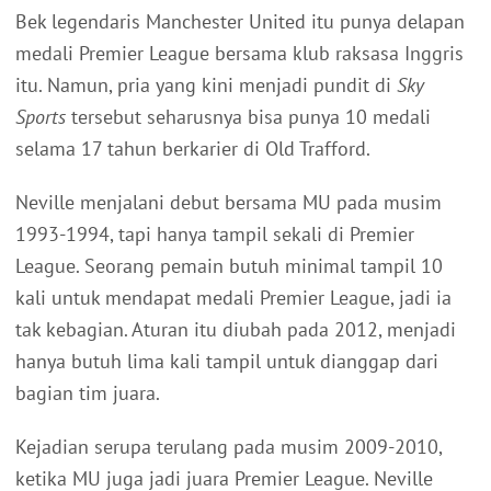
Bek legendaris Manchester United itu punya delapan
medali Premier League bersama klub raksasa Inggris
itu. Namun, pria yang kini menjadi pundit di
Sky
Sports
tersebut seharusnya bisa punya 10 medali
selama 17 tahun berkarier di Old Trafford.
Neville menjalani debut bersama MU pada musim
1993-1994, tapi hanya tampil sekali di Premier
League. Seorang pemain butuh minimal tampil 10
kali untuk mendapat medali Premier League, jadi ia
tak kebagian. Aturan itu diubah pada 2012, menjadi
hanya butuh lima kali tampil untuk dianggap dari
bagian tim juara.
Kejadian serupa terulang pada musim 2009-2010,
ketika MU juga jadi juara Premier League. Neville