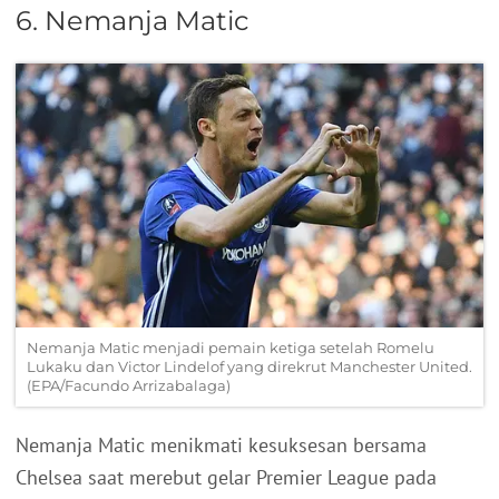
6. Nemanja Matic
Nemanja Matic menjadi pemain ketiga setelah Romelu
Lukaku dan Victor Lindelof yang direkrut Manchester United.
(EPA/Facundo Arrizabalaga)
Nemanja Matic menikmati kesuksesan bersama
Chelsea saat merebut gelar Premier League pada