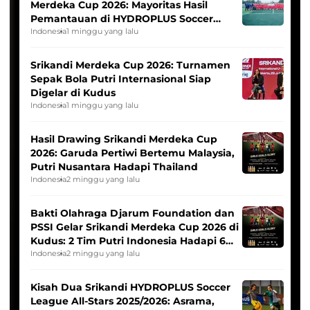
Merdeka Cup 2026: Mayoritas Hasil
Pemantauan di HYDROPLUS Soccer
League
Indonesia
1 minggu yang lalu
Srikandi Merdeka Cup 2026: Turnamen
Sepak Bola Putri Internasional Siap
Digelar di Kudus
Indonesia
1 minggu yang lalu
Hasil Drawing Srikandi Merdeka Cup
2026: Garuda Pertiwi Bertemu Malaysia,
Putri Nusantara Hadapi Thailand
Indonesia
2 minggu yang lalu
Bakti Olahraga Djarum Foundation dan
PSSI Gelar Srikandi Merdeka Cup 2026 di
Kudus: 2 Tim Putri Indonesia Hadapi 6
Tim Asia
Indonesia
2 minggu yang lalu
Kisah Dua Srikandi HYDROPLUS Soccer
League All-Stars 2025/2026: Asrama,