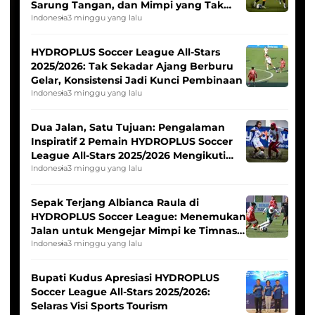
Sarung Tangan, dan Mimpi yang Tak
Pernah Padam
Indonesia
3 minggu yang lalu
HYDROPLUS Soccer League All-Stars
2025/2026: Tak Sekadar Ajang Berburu
Gelar, Konsistensi Jadi Kunci Pembinaan
Indonesia
3 minggu yang lalu
Dua Jalan, Satu Tujuan: Pengalaman
Inspiratif 2 Pemain HYDROPLUS Soccer
League All-Stars 2025/2026 Mengikuti
Seleksi Timnas Indonesia Putri
Indonesia
3 minggu yang lalu
Sepak Terjang Albianca Raula di
HYDROPLUS Soccer League: Menemukan
Jalan untuk Mengejar Mimpi ke Timnas
Indonesia Putri
Indonesia
3 minggu yang lalu
Bupati Kudus Apresiasi HYDROPLUS
Soccer League All-Stars 2025/2026:
Selaras Visi Sports Tourism