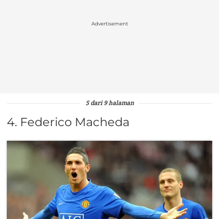
Advertisement
5 dari 9 halaman
4. Federico Macheda