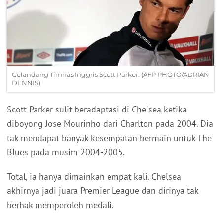
Gelandang Timnas Inggris Scott Parker. (AFP PHOTO/ADRIAN
DENNIS)
Scott Parker sulit beradaptasi di Chelsea ketika
diboyong Jose Mourinho dari Charlton pada 2004. Dia
tak mendapat banyak kesempatan bermain untuk The
Blues pada musim 2004-2005.
Total, ia hanya dimainkan empat kali. Chelsea
akhirnya jadi juara Premier League dan dirinya tak
berhak memperoleh medali.