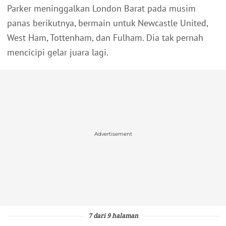
Parker meninggalkan London Barat pada musim
panas berikutnya, bermain untuk Newcastle United,
West Ham, Tottenham, dan Fulham. Dia tak pernah
mencicipi gelar juara lagi.
Advertisement
7 dari 9 halaman