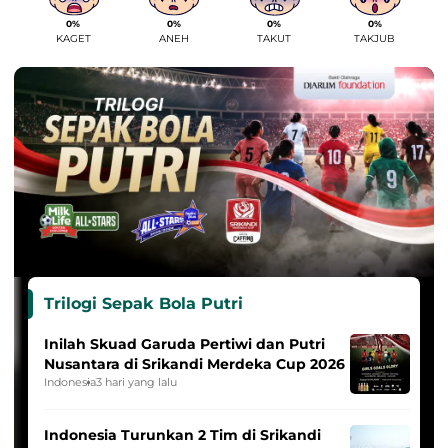
0%
0%
0%
0%
KAGET
ANEH
TAKUT
TAKJUB
Trilogi Sepak Bola Putri
Inilah Skuad Garuda Pertiwi dan Putri
Nusantara di Srikandi Merdeka Cup 2026
Indonesia
3 hari yang lalu
Indonesia Turunkan 2 Tim di Srikandi