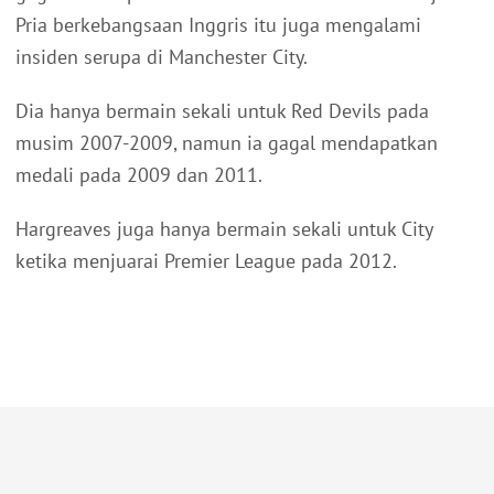
Pria berkebangsaan Inggris itu juga mengalami
insiden serupa di Manchester City.
Dia hanya bermain sekali untuk Red Devils pada
musim 2007-2009, namun ia gagal mendapatkan
medali pada 2009 dan 2011.
Hargreaves juga hanya bermain sekali untuk City
ketika menjuarai Premier League pada 2012.