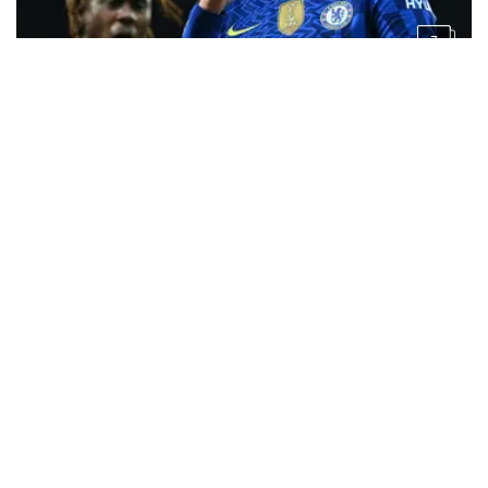
7
3 tahun lalu
Foto: Transfer Langka, Ini Dia 6 Pesepak Bola yang
Hijrah dari Chelsea ke MU Sepanjang Sejarah, Mason
Mount Terbaru
3 tahun lalu
4 Pemain AS Roma yang Bisa Hancurkan
Raja Liga Europa Sevilla pada Partai
Final
4 tahun lalu
Liga Italia: Jose Mourinho, Alasan
Nemanja Matic Meninggalkan MU dan
Gabung AS Roma
4 tahun lalu