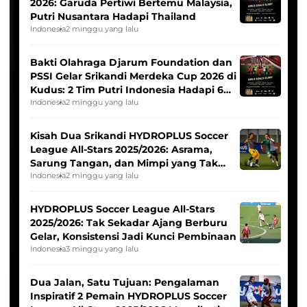
2026: Garuda Pertiwi Bertemu Malaysia,
Putri Nusantara Hadapi Thailand
Indonesia
2 minggu yang lalu
Bakti Olahraga Djarum Foundation dan
PSSI Gelar Srikandi Merdeka Cup 2026 di
Kudus: 2 Tim Putri Indonesia Hadapi 6
Tim Asia
Indonesia
2 minggu yang lalu
Kisah Dua Srikandi HYDROPLUS Soccer
League All-Stars 2025/2026: Asrama,
Sarung Tangan, dan Mimpi yang Tak
Pernah Padam
Indonesia
2 minggu yang lalu
HYDROPLUS Soccer League All-Stars
2025/2026: Tak Sekadar Ajang Berburu
Gelar, Konsistensi Jadi Kunci Pembinaan
Indonesia
3 minggu yang lalu
Dua Jalan, Satu Tujuan: Pengalaman
Inspiratif 2 Pemain HYDROPLUS Soccer