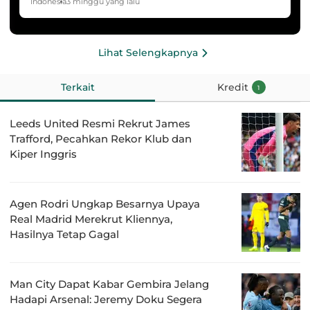
HYDROPLUS Soccer League
Indonesia
3 minggu yang lalu
Lihat Selengkapnya
Terkait
Kredit
1
Leeds United Resmi Rekrut James
Trafford, Pecahkan Rekor Klub dan
Kiper Inggris
Agen Rodri Ungkap Besarnya Upaya
Real Madrid Merekrut Kliennya,
Hasilnya Tetap Gagal
Man City Dapat Kabar Gembira Jelang
Hadapi Arsenal: Jeremy Doku Segera