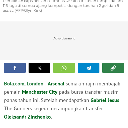
Pemilik 48 caps bersama Timnas Ukraina ini telah tampil dalam
115 laga di semua ajang kompetisi dengan torehan 2 gol dan 9
assist. (AFP/Glyn Kirk)
Advertisement
Bola.com, London -
Arsenal
semakin rajin membajak
pemain
Manchester City
pada bursa transfer musim
panas tahun ini. Setelah mendapatkan
Gabriel Jesus
,
The Gunners segera merampungkan transfer
Oleksandr Zinchenko
.