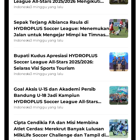
League All-Stars 2025/2026 Mengikuti
Seleksi Timnas Indonesia Putri
Indonesia
3 minggu yang lalu
Sepak Terjang Albianca Raula di
HYDROPLUS Soccer League: Menemukan
Jalan untuk Mengejar Mimpi ke Timnas
Indonesia Putri
Indonesia
3 minggu yang lalu
Bupati Kudus Apresiasi HYDROPLUS
Soccer League All-Stars 2025/2026:
Selaras Visi Sports Tourism
Indonesia
3 minggu yang lalu
Goal Aksis U-15 dan Akademi Persib
Bandung U-18 Jadi Kampiun
HYDROPLUS Soccer League All-Stars
2025/2026
Indonesia
3 minggu yang lalu
Cipta Cendikia FA dan Misi Membina
Atlet Cerdas: Merekrut Banyak Lulusan
MilkLife Soccer Challenge dan Tampil di