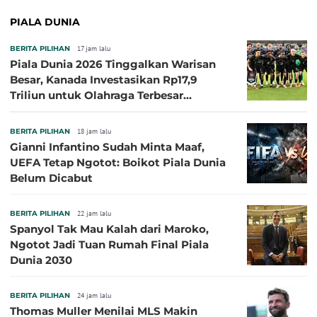
PIALA DUNIA
BERITA PILIHAN
17 jam lalu
Piala Dunia 2026 Tinggalkan Warisan
Besar, Kanada Investasikan Rp17,9
Triliun untuk Olahraga Terbesar
Sepanjang Sejarah
BERITA PILIHAN
18 jam lalu
Gianni Infantino Sudah Minta Maaf,
UEFA Tetap Ngotot: Boikot Piala Dunia
Belum Dicabut
BERITA PILIHAN
22 jam lalu
Spanyol Tak Mau Kalah dari Maroko,
Ngotot Jadi Tuan Rumah Final Piala
Dunia 2030
BERITA PILIHAN
24 jam lalu
Thomas Muller Menilai MLS Makin