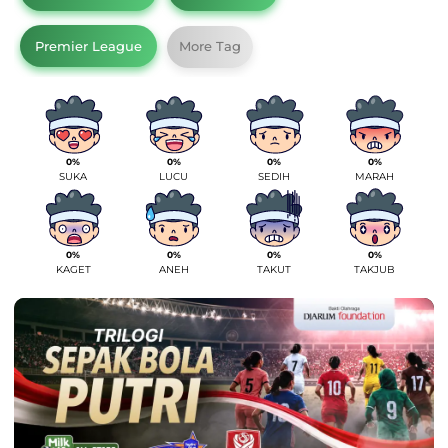
Premier League
More Tag
0%
0%
0%
0%
SUKA
LUCU
SEDIH
MARAH
0%
0%
0%
0%
KAGET
ANEH
TAKUT
TAKJUB