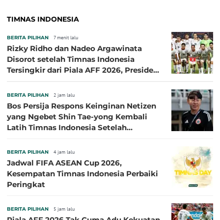
TIMNAS INDONESIA
BERITA PILIHAN
7 menit lalu
Rizky Ridho dan Nadeo Argawinata
Disorot setelah Timnas Indonesia
Tersingkir dari Piala AFF 2026, Presiden
Persija Pasang Badan
BERITA PILIHAN
2 jam lalu
Bos Persija Respons Keinginan Netizen
yang Ngebet Shin Tae-yong Kembali
Latih Timnas Indonesia Setelah
Tersingkir dari Piala AFF 2026
BERITA PILIHAN
4 jam lalu
Jadwal FIFA ASEAN Cup 2026,
Kesempatan Timnas Indonesia Perbaiki
Peringkat
BERITA PILIHAN
5 jam lalu
Piala AFF 2026 Tak Cuma Adu Kekuatan