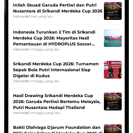
Inilah Skuad Garuda Pertiwi dan Putri
Nusantara di Srikandi Merdeka Cup 2026
Indonesia
3 hari yang lalu
Indonesia Turunkan 2 Tim di Srikandi
Merdeka Cup 2026: Mayoritas Hasil
Pemantauan di HYDROPLUS Soccer
League
Indonesia
1 minggu yang lalu
Srikandi Merdeka Cup 2026: Turnamen
Sepak Bola Putri Internasional Siap
Digelar di Kudus
Indonesia
1 minggu yang lalu
Hasil Drawing Srikandi Merdeka Cup
2026: Garuda Pertiwi Bertemu Malaysia,
Putri Nusantara Hadapi Thailand
Indonesia
2 minggu yang lalu
Bakti Olahraga Djarum Foundation dan