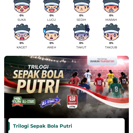
0%
0%
0%
0%
SUKA
LUCU
SEDIH
MARAH
0%
0%
0%
0%
KAGET
ANEH
TAKUT
TAKJUB
Trilogi Sepak Bola Putri