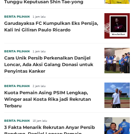
Tunggu Keputusan Shin Tae-yong
BERITA PILIHAN
1 jam lalu
Garudayaksa FC Kumpulkan Eks Persija,
Kali Ini Giliran Paulo Ricardo
BERITA PILIHAN
1 jam lalu
Cara Unik Persib Perkenalkan Danijel
Loncar, Ada Aksi Galang Donasi untuk
Penyintas Kanker
BERITA PILIHAN
2 jam lalu
Kuota Pemain Asing PSIM Lengkap,
Winger asal Kosta Rika jadi Rekrutan
Terbaru
BERITA PILIHAN
18 jam lalu
3 Fakta Menarik Rekrutan Anyar Persib
Bandung, Danijel Loncar: Pemain