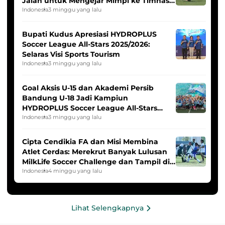
Jalan untuk Mengejar Mimpi ke Timnas
Indonesia Putri
Indonesia
3 minggu yang lalu
Bupati Kudus Apresiasi HYDROPLUS
Soccer League All-Stars 2025/2026:
Selaras Visi Sports Tourism
Indonesia
3 minggu yang lalu
Goal Aksis U-15 dan Akademi Persib
Bandung U-18 Jadi Kampiun
HYDROPLUS Soccer League All-Stars
2025/2026
Indonesia
3 minggu yang lalu
Cipta Cendikia FA dan Misi Membina
Atlet Cerdas: Merekrut Banyak Lulusan
MilkLife Soccer Challenge dan Tampil di
HYDROPLUS Soccer League
Indonesia
4 minggu yang lalu
Lihat Selengkapnya