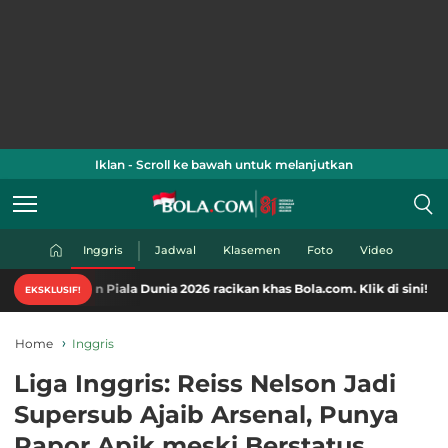
Iklan - Scroll ke bawah untuk melanjutkan
Inggris
Jadwal
Klasemen
Foto
Video
 Piala Dunia 2026 racikan khas Bola.com. Klik di sini!
EKSKLUSIF!
Home
Inggris
Liga Inggris: Reiss Nelson Jadi
Supersub Ajaib Arsenal, Punya
Rapor Apik meski Berstatus