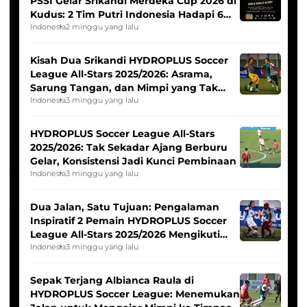
PSSI Gelar Srikandi Merdeka Cup 2026 di
Kudus: 2 Tim Putri Indonesia Hadapi 6
Tim Asia
Indonesia
2 minggu yang lalu
Kisah Dua Srikandi HYDROPLUS Soccer
League All-Stars 2025/2026: Asrama,
Sarung Tangan, dan Mimpi yang Tak
Pernah Padam
Indonesia
3 minggu yang lalu
HYDROPLUS Soccer League All-Stars
2025/2026: Tak Sekadar Ajang Berburu
Gelar, Konsistensi Jadi Kunci Pembinaan
Indonesia
3 minggu yang lalu
Dua Jalan, Satu Tujuan: Pengalaman
Inspiratif 2 Pemain HYDROPLUS Soccer
League All-Stars 2025/2026 Mengikuti
Seleksi Timnas Indonesia Putri
Indonesia
3 minggu yang lalu
Sepak Terjang Albianca Raula di
HYDROPLUS Soccer League: Menemukan