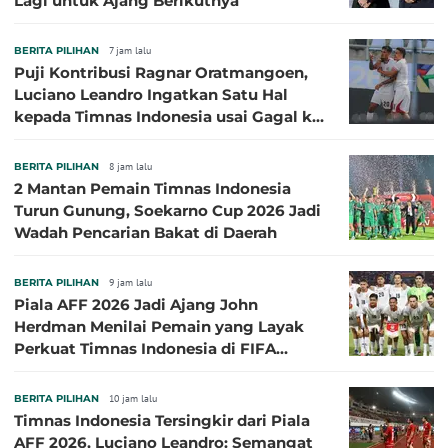
Lagi untuk Ajang Berikutnya
BERITA PILIHAN
7 jam lalu
Puji Kontribusi Ragnar Oratmangoen,
Luciano Leandro Ingatkan Satu Hal
kepada Timnas Indonesia usai Gagal ke
Semifinal Piala AFF 2026
BERITA PILIHAN
8 jam lalu
2 Mantan Pemain Timnas Indonesia
Turun Gunung, Soekarno Cup 2026 Jadi
Wadah Pencarian Bakat di Daerah
BERITA PILIHAN
9 jam lalu
Piala AFF 2026 Jadi Ajang John
Herdman Menilai Pemain yang Layak
Perkuat Timnas Indonesia di FIFA
ASEAN Cup 2026
BERITA PILIHAN
10 jam lalu
Timnas Indonesia Tersingkir dari Piala
AFF 2026, Luciano Leandro: Semangat