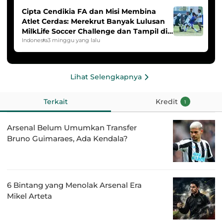
Cipta Cendikia FA dan Misi Membina
Atlet Cerdas: Merekrut Banyak Lulusan
MilkLife Soccer Challenge dan Tampil di
HYDROPLUS Soccer League
Indonesia
3 minggu yang lalu
Lihat Selengkapnya
Terkait
Kredit
1
Arsenal Belum Umumkan Transfer
Bruno Guimaraes, Ada Kendala?
6 Bintang yang Menolak Arsenal Era
Mikel Arteta