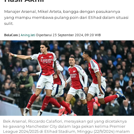
Manajer Arsenal, Mikel Arteta, bangga dengan pasukannya
yang mampu membawa pulang poin dari Etihad dalam situasi
sulit.
BolaCom |
Aning Jati
Diperbarui 23 September 2024, 09:20 WIB
Bek Arsenal, Riccardo Calafiori, merayakan gol yang dicetaknya
ke gawang Manchester City dalam laga pekan kelima Premier
League 2024/2025 di Etihad Stadium, Minggu (22/9/2024) malam