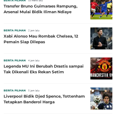
BERITA PILIHAN
53 menit lalu
Transfer Bruno Guimaraes Rampung,
Arsenal Mulai Bidik Iliman Ndiaye
BERITA PILIHAN
2 jam lalu
Xabi Alonso Mau Rombak Chelsea, 12
Pemain Siap Dilepas
BERITA PILIHAN
4 jam lalu
Legenda MU Ini Berubah Drastis sampai
Tak Dikenali Eks Rekan Setim
BERITA PILIHAN
5 jam lalu
Liverpool Bidik Djed Spence, Tottenham
Tetapkan Banderol Harga