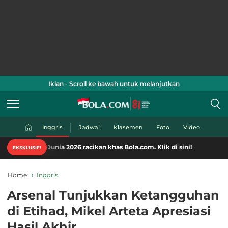
Iklan - Scroll ke bawah untuk melanjutkan
Inggris
Jadwal
Klasemen
Foto
Video
unia 2026 racikan khas Bola.com. Klik di sini!
EKSKLUSIF!
Home
Inggris
Arsenal Tunjukkan Ketangguhan
di Etihad, Mikel Arteta Apresiasi
Hasil Akhir