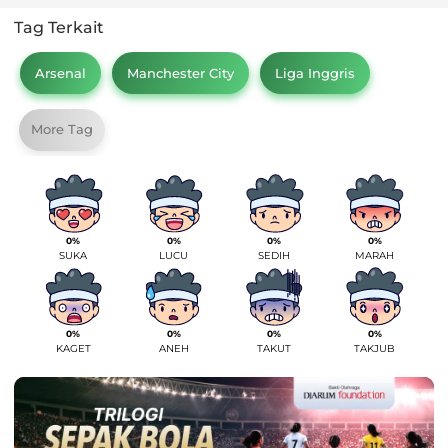
Tag Terkait
Arsenal
Manchester City
Liga Inggris
More Tag
0%
0%
0%
0%
SUKA
LUCU
SEDIH
MARAH
0%
0%
0%
0%
KAGET
ANEH
TAKUT
TAKJUB