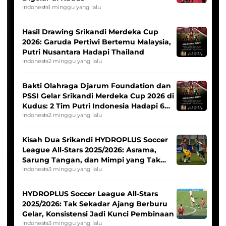
Indonesia
1 minggu yang lalu
Hasil Drawing Srikandi Merdeka Cup
2026: Garuda Pertiwi Bertemu Malaysia,
Putri Nusantara Hadapi Thailand
Indonesia
2 minggu yang lalu
Bakti Olahraga Djarum Foundation dan
PSSI Gelar Srikandi Merdeka Cup 2026 di
Kudus: 2 Tim Putri Indonesia Hadapi 6
Tim Asia
Indonesia
2 minggu yang lalu
Kisah Dua Srikandi HYDROPLUS Soccer
League All-Stars 2025/2026: Asrama,
Sarung Tangan, dan Mimpi yang Tak
Pernah Padam
Indonesia
3 minggu yang lalu
HYDROPLUS Soccer League All-Stars
2025/2026: Tak Sekadar Ajang Berburu
Gelar, Konsistensi Jadi Kunci Pembinaan
Indonesia
3 minggu yang lalu