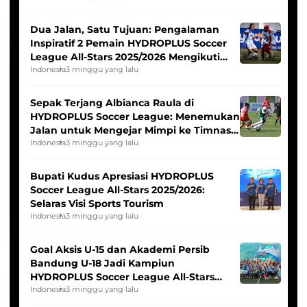
Dua Jalan, Satu Tujuan: Pengalaman
Inspiratif 2 Pemain HYDROPLUS Soccer
League All-Stars 2025/2026 Mengikuti
Seleksi Timnas Indonesia Putri
Indonesia
3 minggu yang lalu
Sepak Terjang Albianca Raula di
HYDROPLUS Soccer League: Menemukan
Jalan untuk Mengejar Mimpi ke Timnas
Indonesia Putri
Indonesia
3 minggu yang lalu
Bupati Kudus Apresiasi HYDROPLUS
Soccer League All-Stars 2025/2026:
Selaras Visi Sports Tourism
Indonesia
3 minggu yang lalu
Goal Aksis U-15 dan Akademi Persib
Bandung U-18 Jadi Kampiun
HYDROPLUS Soccer League All-Stars
2025/2026
Indonesia
3 minggu yang lalu