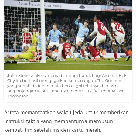
John Stones sukses menjadi mimpi buruk bagi Arsenal. Bek
City itu berhasil mengagalkan kemenangan The Gunners
yang sudah di depan mata berkat gol telatnya di masa
perpanjangan waktu tepatnya menit 90+7. (AP Photo/Dave
Thompson)
Arteta memanfaatkan waktu jeda untuk memberikan
instruksi taktis yang membantunya menyusun
kembali tim setelah insiden kartu merah.