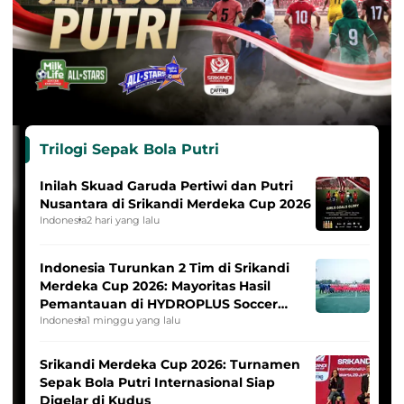
Trilogi Sepak Bola Putri
Inilah Skuad Garuda Pertiwi dan Putri
Nusantara di Srikandi Merdeka Cup 2026
Indonesia
2 hari yang lalu
Indonesia Turunkan 2 Tim di Srikandi
Merdeka Cup 2026: Mayoritas Hasil
Pemantauan di HYDROPLUS Soccer
League
Indonesia
1 minggu yang lalu
Srikandi Merdeka Cup 2026: Turnamen
Sepak Bola Putri Internasional Siap
Digelar di Kudus