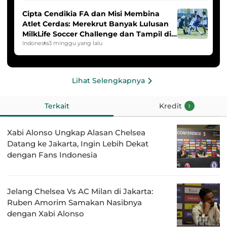
Cipta Cendikia FA dan Misi Membina
Atlet Cerdas: Merekrut Banyak Lulusan
MilkLife Soccer Challenge dan Tampil di
HYDROPLUS Soccer League
Indonesia
3 minggu yang lalu
Lihat Selengkapnya
Terkait
Kredit
1
Xabi Alonso Ungkap Alasan Chelsea
Datang ke Jakarta, Ingin Lebih Dekat
dengan Fans Indonesia
Jelang Chelsea Vs AC Milan di Jakarta:
Ruben Amorim Samakan Nasibnya
dengan Xabi Alonso