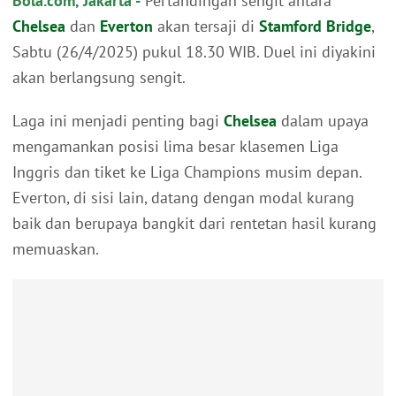
Bola.com, Jakarta -
Pertandingan sengit antara
Menjelang Laga ke-50 Enzo Maresca di Chelsea
Rekor Tak Terkalahkan Chelsea di Kandang
Chelsea
dan
Everton
akan tersaji di
Stamford Bridge
,
Perburuan Tiket Liga Champions
Sabtu (26/4/2025) pukul 18.30 WIB. Duel ini diyakini
Kondisi Cedera dan Sanksi Pemain
akan berlangsung sengit.
Persaingan di Premier League
Laga ini menjadi penting bagi
Chelsea
dalam upaya
mengamankan posisi lima besar klasemen Liga
Inggris dan tiket ke Liga Champions musim depan.
Everton, di sisi lain, datang dengan modal kurang
baik dan berupaya bangkit dari rentetan hasil kurang
memuaskan.