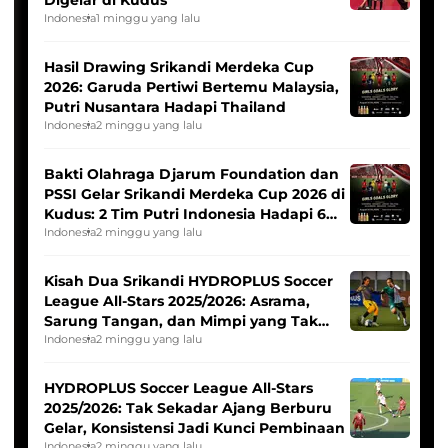
Indonesia
1 minggu yang lalu
Hasil Drawing Srikandi Merdeka Cup
2026: Garuda Pertiwi Bertemu Malaysia,
Putri Nusantara Hadapi Thailand
Indonesia
2 minggu yang lalu
Bakti Olahraga Djarum Foundation dan
PSSI Gelar Srikandi Merdeka Cup 2026 di
Kudus: 2 Tim Putri Indonesia Hadapi 6
Tim Asia
Indonesia
2 minggu yang lalu
Kisah Dua Srikandi HYDROPLUS Soccer
League All-Stars 2025/2026: Asrama,
Sarung Tangan, dan Mimpi yang Tak
Pernah Padam
Indonesia
2 minggu yang lalu
HYDROPLUS Soccer League All-Stars
2025/2026: Tak Sekadar Ajang Berburu
Gelar, Konsistensi Jadi Kunci Pembinaan
Indonesia
2 minggu yang lalu