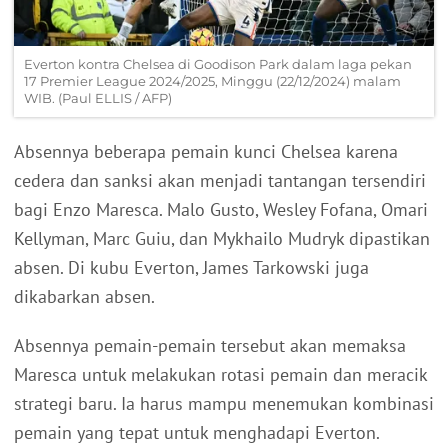
Everton kontra Chelsea di Goodison Park dalam laga pekan
17 Premier League 2024/2025, Minggu (22/12/2024) malam
WIB. (Paul ELLIS / AFP)
Absennya beberapa pemain kunci Chelsea karena
cedera dan sanksi akan menjadi tantangan tersendiri
bagi Enzo Maresca. Malo Gusto, Wesley Fofana, Omari
Kellyman, Marc Guiu, dan Mykhailo Mudryk dipastikan
absen. Di kubu Everton, James Tarkowski juga
dikabarkan absen.
Absennya pemain-pemain tersebut akan memaksa
Maresca untuk melakukan rotasi pemain dan meracik
strategi baru. Ia harus mampu menemukan kombinasi
pemain yang tepat untuk menghadapi Everton.