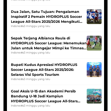
Dua Jalan, Satu Tujuan: Pengalaman
Inspiratif 2 Pemain HYDROPLUS Soccer
League All-Stars 2025/2026 Mengikuti
Seleksi Timnas Indonesia Putri
Indonesia
3 minggu yang lalu
Sepak Terjang Albianca Raula di
HYDROPLUS Soccer League: Menemukan
Jalan untuk Mengejar Mimpi ke Timnas
Indonesia Putri
Indonesia
3 minggu yang lalu
Bupati Kudus Apresiasi HYDROPLUS
Soccer League All-Stars 2025/2026:
Selaras Visi Sports Tourism
Indonesia
3 minggu yang lalu
Goal Aksis U-15 dan Akademi Persib
Bandung U-18 Jadi Kampiun
HYDROPLUS Soccer League All-Stars
2025/2026
Indonesia
3 minggu yang lalu