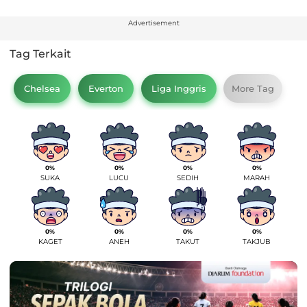
Advertisement
Tag Terkait
Chelsea
Everton
Liga Inggris
More Tag
0%
0%
0%
0%
SUKA
LUCU
SEDIH
MARAH
0%
0%
0%
0%
KAGET
ANEH
TAKUT
TAKJUB