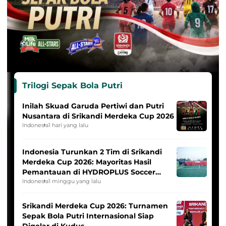
Trilogi Sepak Bola Putri
Inilah Skuad Garuda Pertiwi dan Putri
Nusantara di Srikandi Merdeka Cup 2026
Indonesia
1 hari yang lalu
Indonesia Turunkan 2 Tim di Srikandi
Merdeka Cup 2026: Mayoritas Hasil
Pemantauan di HYDROPLUS Soccer
League
Indonesia
1 minggu yang lalu
Srikandi Merdeka Cup 2026: Turnamen
Sepak Bola Putri Internasional Siap
Digelar di Kudus