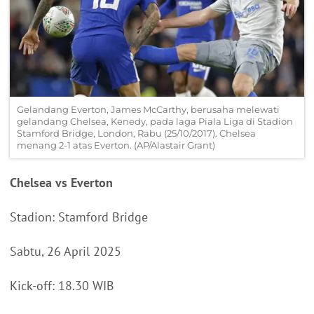
Gelandang Everton, James McCarthy, berusaha melewati
gelandang Chelsea, Kenedy, pada laga Piala Liga di Stadion
Stamford Bridge, London, Rabu (25/10/2017). Chelsea
menang 2-1 atas Everton. (AP/Alastair Grant)
Chelsea vs Everton
Stadion: Stamford Bridge
Sabtu, 26 April 2025
Kick-off: 18.30 WIB