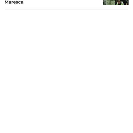
Maresca
2 bulan lalu
Chelsea dan Manchester City Masih
Berunding, Penunjukan Enzo Maresca
Tertahan
2 bulan lalu
Enzo Maresca Siap Bajak Pemain Kunci
Chelsea untuk Man City
2 bulan lalu
Kontrak Enzo Maresca di Man City
Terbongkar, Sama Seperti Pep Guardiola
3 bulan lalu
Pep Guardiola Pernah Beri Pesan Khusus