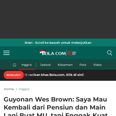
Iklan - Scroll ke bawah untuk melanjutkan
Inggris
Jadwal
Klasemen
Foto
Video
 racikan khas Bola.com. Klik di sini!
EKSKLUSIF!
Home
Inggris
Guyonan Wes Brown: Saya Mau
Kembali dari Pensiun dan Main
Lagi Buat MU, tapi Enggak Kuat