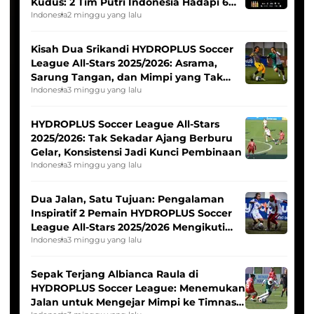
Kudus: 2 Tim Putri Indonesia Hadapi 6
Tim Asia
Indonesia
2 minggu yang lalu
Kisah Dua Srikandi HYDROPLUS Soccer
League All-Stars 2025/2026: Asrama,
Sarung Tangan, dan Mimpi yang Tak
Pernah Padam
Indonesia
3 minggu yang lalu
HYDROPLUS Soccer League All-Stars
2025/2026: Tak Sekadar Ajang Berburu
Gelar, Konsistensi Jadi Kunci Pembinaan
Indonesia
3 minggu yang lalu
Dua Jalan, Satu Tujuan: Pengalaman
Inspiratif 2 Pemain HYDROPLUS Soccer
League All-Stars 2025/2026 Mengikuti
Seleksi Timnas Indonesia Putri
Indonesia
3 minggu yang lalu
Sepak Terjang Albianca Raula di
HYDROPLUS Soccer League: Menemukan
Jalan untuk Mengejar Mimpi ke Timnas