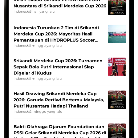
Nusantara di Srikandi Merdeka Cup 2026
Indonesia
3 hari yang lalu
Indonesia Turunkan 2 Tim di Srikandi
Merdeka Cup 2026: Mayoritas Hasil
Pemantauan di HYDROPLUS Soccer
League
Indonesia
1 minggu yang lalu
Srikandi Merdeka Cup 2026: Turnamen
Sepak Bola Putri Internasional Siap
Digelar di Kudus
Indonesia
1 minggu yang lalu
Hasil Drawing Srikandi Merdeka Cup
2026: Garuda Pertiwi Bertemu Malaysia,
Putri Nusantara Hadapi Thailand
Indonesia
2 minggu yang lalu
Bakti Olahraga Djarum Foundation dan
PSSI Gelar Srikandi Merdeka Cup 2026 di