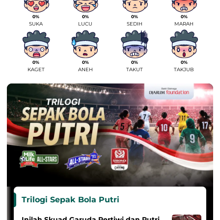
0%
0%
0%
0%
SUKA
LUCU
SEDIH
MARAH
0%
0%
0%
0%
KAGET
ANEH
TAKUT
TAKJUB
Trilogi Sepak Bola Putri
Inilah Skuad Garuda Pertiwi dan Putri