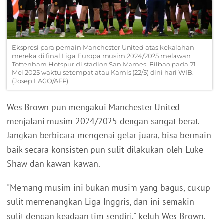
Ekspresi para pemain Manchester United atas kekalahan
mereka di final Liga Europa musim 2024/2025 melawan
Tottenham Hotspur di stadion San Mames, Bilbao pada 21
Mei 2025 waktu setempat atau Kamis (22/5) dini hari WIB.
(Josep LAGO/AFP)
Wes Brown pun mengakui Manchester United
menjalani musim 2024/2025 dengan sangat berat.
Jangkan berbicara mengenai gelar juara, bisa bermain
baik secara konsisten pun sulit dilakukan oleh Luke
Shaw dan kawan-kawan.
"Memang musim ini bukan musim yang bagus, cukup
sulit memenangkan Liga Inggris, dan ini semakin
sulit dengan keadaan tim sendiri," keluh Wes Brown.