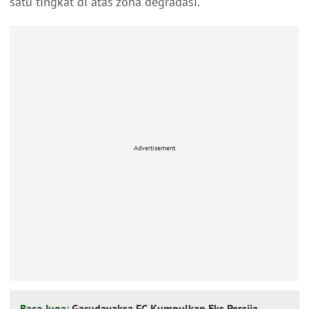
satu tingkat di atas zona degradasi.
Advertisement
Baca Juga:
Garudayaksa FC Kumpulkan Eks Persija,