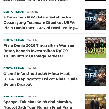
Sasaran
BERITA PILIHAN
23 jam lalu
5 Turnamen FIFA dalam Setahun ke
Depan yang Terancam Diboikot UEFA:
Piala Dunia Putri 2027 di Brasil Paling
Besar
BERITA PILIHAN
2 hari lalu
Piala Dunia 2026 Tinggalkan Warisan
Besar, Kanada Investasikan Rp17,9
Triliun untuk Olahraga Terbesar
Sepanjang Sejarah
BERITA PILIHAN
2 hari lalu
Gianni Infantino Sudah Minta Maaf,
UEFA Tetap Ngotot: Boikot Piala Dunia
Belum Dicabut
BERITA PILIHAN
2 hari lalu
Spanyol Tak Mau Kalah dari Maroko,
Ngotot Jadi Tuan Rumah Final Piala