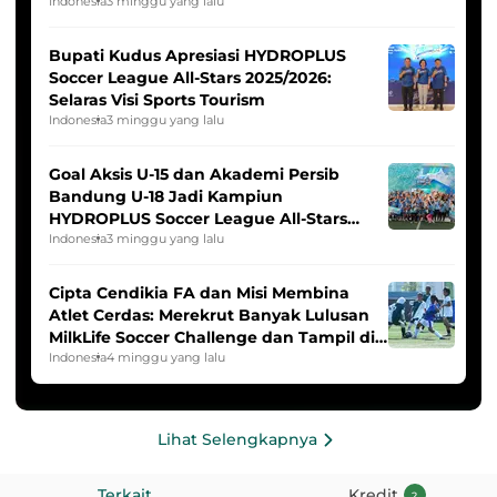
Indonesia Putri
Indonesia
3 minggu yang lalu
Bupati Kudus Apresiasi HYDROPLUS
Soccer League All-Stars 2025/2026:
Selaras Visi Sports Tourism
Indonesia
3 minggu yang lalu
Goal Aksis U-15 dan Akademi Persib
Bandung U-18 Jadi Kampiun
HYDROPLUS Soccer League All-Stars
2025/2026
Indonesia
3 minggu yang lalu
Cipta Cendikia FA dan Misi Membina
Atlet Cerdas: Merekrut Banyak Lulusan
MilkLife Soccer Challenge dan Tampil di
HYDROPLUS Soccer League
Indonesia
4 minggu yang lalu
Lihat Selengkapnya
Terkait
Kredit
2