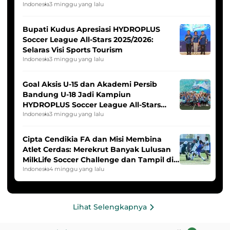
Indonesia Putri
Indonesia
3 minggu yang lalu
Bupati Kudus Apresiasi HYDROPLUS
Soccer League All-Stars 2025/2026:
Selaras Visi Sports Tourism
Indonesia
3 minggu yang lalu
Goal Aksis U-15 dan Akademi Persib
Bandung U-18 Jadi Kampiun
HYDROPLUS Soccer League All-Stars
2025/2026
Indonesia
3 minggu yang lalu
Cipta Cendikia FA dan Misi Membina
Atlet Cerdas: Merekrut Banyak Lulusan
MilkLife Soccer Challenge dan Tampil di
HYDROPLUS Soccer League
Indonesia
4 minggu yang lalu
Lihat Selengkapnya