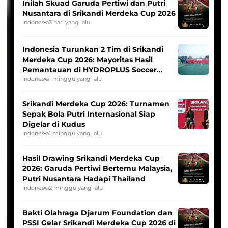
Inilah Skuad Garuda Pertiwi dan Putri
Nusantara di Srikandi Merdeka Cup 2026
Indonesia
3 hari yang lalu
Indonesia Turunkan 2 Tim di Srikandi
Merdeka Cup 2026: Mayoritas Hasil
Pemantauan di HYDROPLUS Soccer
League
Indonesia
1 minggu yang lalu
Srikandi Merdeka Cup 2026: Turnamen
Sepak Bola Putri Internasional Siap
Digelar di Kudus
Indonesia
1 minggu yang lalu
Hasil Drawing Srikandi Merdeka Cup
2026: Garuda Pertiwi Bertemu Malaysia,
Putri Nusantara Hadapi Thailand
Indonesia
2 minggu yang lalu
Bakti Olahraga Djarum Foundation dan
PSSI Gelar Srikandi Merdeka Cup 2026 di