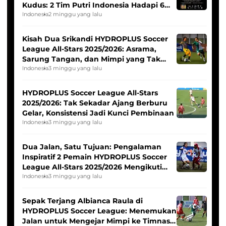
Kudus: 2 Tim Putri Indonesia Hadapi 6
Tim Asia
Indonesia
2 minggu yang lalu
Kisah Dua Srikandi HYDROPLUS Soccer
League All-Stars 2025/2026: Asrama,
Sarung Tangan, dan Mimpi yang Tak
Pernah Padam
Indonesia
3 minggu yang lalu
HYDROPLUS Soccer League All-Stars
2025/2026: Tak Sekadar Ajang Berburu
Gelar, Konsistensi Jadi Kunci Pembinaan
Indonesia
3 minggu yang lalu
Dua Jalan, Satu Tujuan: Pengalaman
Inspiratif 2 Pemain HYDROPLUS Soccer
League All-Stars 2025/2026 Mengikuti
Seleksi Timnas Indonesia Putri
Indonesia
3 minggu yang lalu
Sepak Terjang Albianca Raula di
HYDROPLUS Soccer League: Menemukan
Jalan untuk Mengejar Mimpi ke Timnas