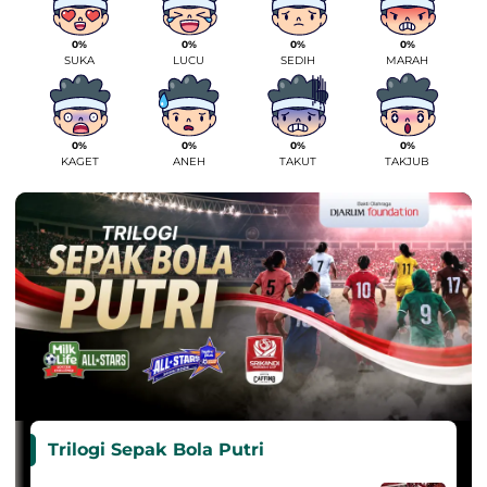
0%
0%
0%
0%
SUKA
LUCU
SEDIH
MARAH
0%
0%
0%
0%
KAGET
ANEH
TAKUT
TAKJUB
Trilogi Sepak Bola Putri