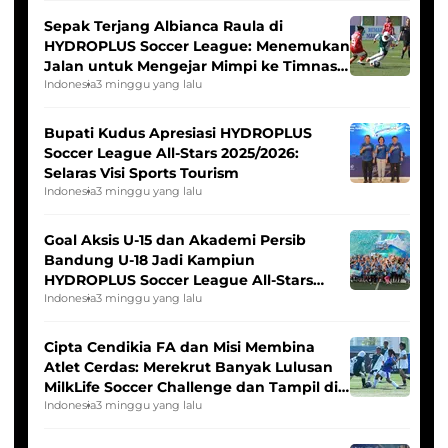
Sepak Terjang Albianca Raula di
HYDROPLUS Soccer League: Menemukan
Jalan untuk Mengejar Mimpi ke Timnas
Indonesia Putri
Indonesia
3 minggu yang lalu
Bupati Kudus Apresiasi HYDROPLUS
Soccer League All-Stars 2025/2026:
Selaras Visi Sports Tourism
Indonesia
3 minggu yang lalu
Goal Aksis U-15 dan Akademi Persib
Bandung U-18 Jadi Kampiun
HYDROPLUS Soccer League All-Stars
2025/2026
Indonesia
3 minggu yang lalu
Cipta Cendikia FA dan Misi Membina
Atlet Cerdas: Merekrut Banyak Lulusan
MilkLife Soccer Challenge dan Tampil di
HYDROPLUS Soccer League
Indonesia
3 minggu yang lalu