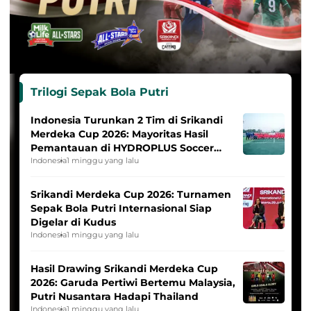
Trilogi Sepak Bola Putri
Indonesia Turunkan 2 Tim di Srikandi
Merdeka Cup 2026: Mayoritas Hasil
Pemantauan di HYDROPLUS Soccer
League
Indonesia
1 minggu yang lalu
Srikandi Merdeka Cup 2026: Turnamen
Sepak Bola Putri Internasional Siap
Digelar di Kudus
Indonesia
1 minggu yang lalu
Hasil Drawing Srikandi Merdeka Cup
2026: Garuda Pertiwi Bertemu Malaysia,
Putri Nusantara Hadapi Thailand
Indonesia
1 minggu yang lalu