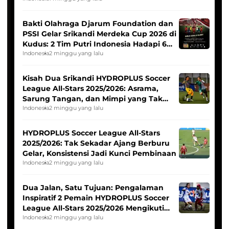
Bakti Olahraga Djarum Foundation dan
PSSI Gelar Srikandi Merdeka Cup 2026 di
Kudus: 2 Tim Putri Indonesia Hadapi 6
Tim Asia
Indonesia
2 minggu yang lalu
Kisah Dua Srikandi HYDROPLUS Soccer
League All-Stars 2025/2026: Asrama,
Sarung Tangan, dan Mimpi yang Tak
Pernah Padam
Indonesia
2 minggu yang lalu
HYDROPLUS Soccer League All-Stars
2025/2026: Tak Sekadar Ajang Berburu
Gelar, Konsistensi Jadi Kunci Pembinaan
Indonesia
2 minggu yang lalu
Dua Jalan, Satu Tujuan: Pengalaman
Inspiratif 2 Pemain HYDROPLUS Soccer
League All-Stars 2025/2026 Mengikuti
Seleksi Timnas Indonesia Putri
Indonesia
2 minggu yang lalu