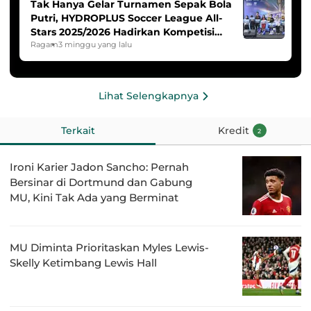
Tak Hanya Gelar Turnamen Sepak Bola
Putri, HYDROPLUS Soccer League All-
Stars 2025/2026 Hadirkan Kompetisi
Band dan Dance
Ragam
3 minggu yang lalu
Lihat Selengkapnya
Terkait
Kredit
2
Ironi Karier Jadon Sancho: Pernah
Bersinar di Dortmund dan Gabung
MU, Kini Tak Ada yang Berminat
MU Diminta Prioritaskan Myles Lewis-
Skelly Ketimbang Lewis Hall