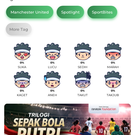
Manchester United
Spotlight
SportBites
More Tag
0%
0%
0%
0%
SUKA
LUCU
SEDIH
MARAH
0%
0%
0%
0%
KAGET
ANEH
TAKUT
TAKJUB