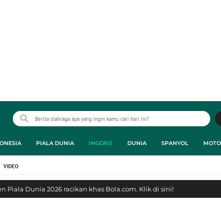
ONESIA
PIALA DUNIA
INGGRIS
DUNIA
SPANYOL
MOTO
VIDEO
 Piala Dunia 2026 racikan khas Bola.com. Klik di sini!