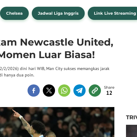
Chelsea
Jadwal Liga Inggris
Link Live Streaming
am Newcastle United,
 Momen Luar Biasa!
2/2/2026) dini hari WIB, Man City sukses memangkas jarak
i hanya dua poin.
12
TRI