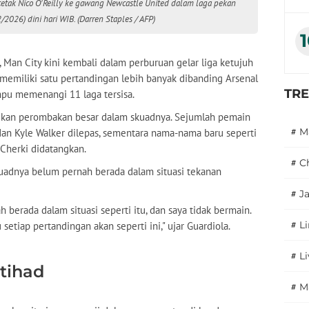
etak Nico O'Reilly ke gawang Newcastle United dalam laga pekan
026) dini hari WIB. (Darren Staples / AFP)
, Man City kini kembali dalam perburuan gelar liga ketujuh
memiliki satu pertandingan lebih banyak dibanding Arsenal
TR
mpu memenangi 11 laga tersisa.
kukan perombakan besar dalam skuadnya. Sejumlah pemain
#
M
 dan Kyle Walker dilepas, sementara nama-nama baru seperti
Cherki didatangkan.
#
C
uadnya belum pernah berada dalam situasi tekanan
#
J
berada dalam situasi seperti itu, dan saya tidak bermain.
#
L
setiap pertandingan akan seperti ini," ujar Guardiola.
#
L
Etihad
#
M