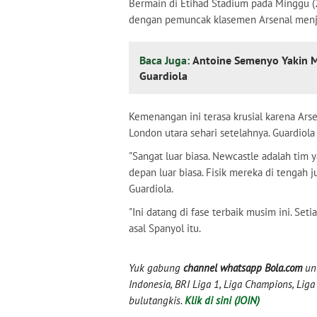
Bermain di Etihad Stadium pada Minggu (2
dengan pemuncak klasemen Arsenal menja
Baca Juga:
Antoine Semenyo Yakin M
Guardiola
Kemenangan ini terasa krusial karena Ar
London utara sehari setelahnya. Guardiola
"Sangat luar biasa. Newcastle adalah tim y
depan luar biasa. Fisik mereka di tengah jug
Guardiola.
"Ini datang di fase terbaik musim ini. Seti
asal Spanyol itu.
Yuk gabung
channel whatsapp Bola.com
unt
Indonesia, BRI Liga 1, Liga Champions, Liga I
bulutangkis.
Klik di sini (JOIN)