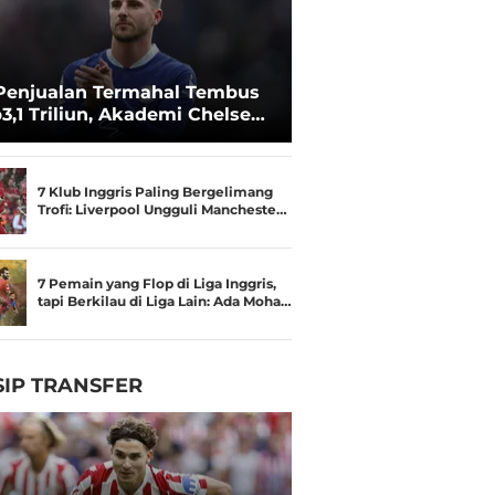
Penjualan Termahal Tembus
3,1 Triliun, Akademi Chelsea
an Besar
7 Klub Inggris Paling Bergelimang
Trofi: Liverpool Ungguli Mancheste…
7 Pemain yang Flop di Liga Inggris,
tapi Berkilau di Liga Lain: Ada Moha…
IP TRANSFER