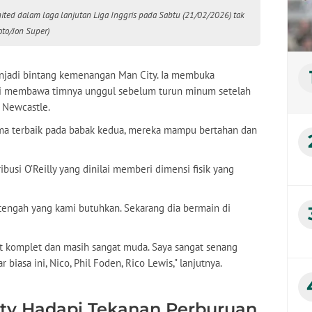
ted dalam laga lanjutan Liga Inggris pada Sabtu (21/02/2026) tak
oto/Jon Super)
menjadi bintang kemenangan Man City. Ia membuka
li membawa timnya unggul sebelum turun minum setelah
 Newcastle.
rma terbaik pada babak kedua, mereka mampu bertahan dan
busi O’Reilly yang dinilai memberi dimensi fisik yang
i tengah yang kami butuhkan. Sekarang dia bermain di
ngat komplet dan masih sangat muda. Saya sangat senang
iasa ini, Nico, Phil Foden, Rico Lewis," lanjutnya.
ity Hadapi Tekanan Perburuan