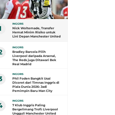
INGGRIS
1
Nick Woltemade, Transfer
Hemat Minim Risiko untuk
Lini Depan Manchester United
INGGRIS
2
Bradley Barcola Pilih
Liverpool daripada Arsenal,
The Reds juga Ditawari Bek
Real Madrid
INGGRIS
3
Phil Foden Bangkit Usai
Dicoret dari Timnas Inggris di
Piala Dunia 2026: Jadi
Pemimpin Baru Man City
INGGRIS
4
7 Klub Inggris Paling
Bergelimang Trofi: Liverpool
Ungguli Manchester United