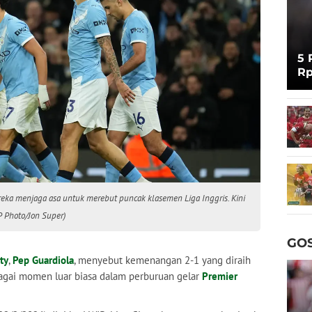
5 
Rp
Cu
a menjaga asa untuk merebut puncak klasemen Liga Inggris. Kini
P Photo/Jon Super)
GOS
ty
,
Pep Guardiola
, menyebut kemenangan 2-1 yang diraih
agai momen luar biasa dalam perburuan gelar
Premier