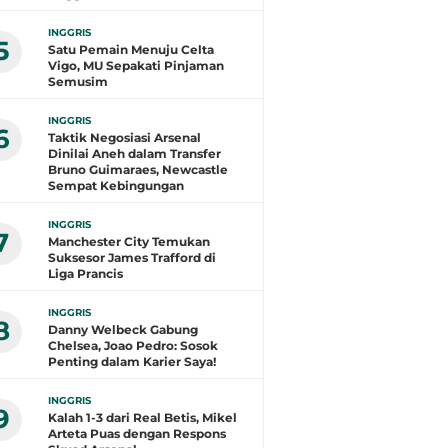
INGGRIS
5
Satu Pemain Menuju Celta
Vigo, MU Sepakati Pinjaman
Semusim
INGGRIS
6
Taktik Negosiasi Arsenal
Dinilai Aneh dalam Transfer
Bruno Guimaraes, Newcastle
Sempat Kebingungan
INGGRIS
7
Manchester City Temukan
Suksesor James Trafford di
Liga Prancis
INGGRIS
8
Danny Welbeck Gabung
Chelsea, Joao Pedro: Sosok
Penting dalam Karier Saya!
INGGRIS
9
Kalah 1-3 dari Real Betis, Mikel
Arteta Puas dengan Respons