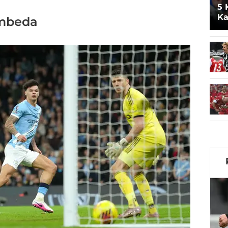
5 
Ka
embeda
Ar
M