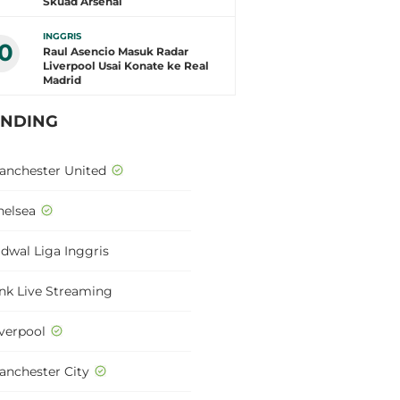
Skuad Arsenal
INGGRIS
10
Raul Asencio Masuk Radar
Liverpool Usai Konate ke Real
Madrid
ENDING
anchester United
helsea
adwal Liga Inggris
ink Live Streaming
iverpool
anchester City