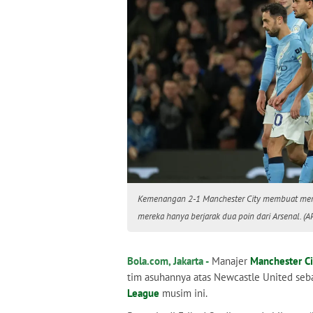
Kemenangan 2-1 Manchester City membuat merek
mereka hanya berjarak dua poin dari Arsenal. (A
Bola.com, Jakarta -
Manajer
Manchester Ci
tim asuhannya atas Newcastle United seb
League
musim ini.