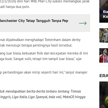
2/2/2026) dini hari WIB, Man City sukses memangkas jarak
di hanya dua poin.
Ba
Ke
anchester City Tetap Tangguh Tanpa Pep
Po
senal dijadwalkan menghadapi Tottenham dalam derby
 tak menutupi betapa pentingnya hasil tersebut.
ang luar biasa, kekuatan fisik dan kecepatan mereka di lini
a kuat. Sangat sulit, tetapi tim tampil luar biasa," ujar
ap pertandingan akan mirip seperti hari ini," lanjut manajer
ER
uk mendapatkan berita-berita terbaru tentang Timnas
nggris, Liga Italia, Liga Spanyol, bola voli, MotoGP, hingga