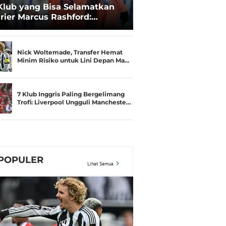
Klub yang Bisa Selamatkan
rier Marcus Rashford:
senal hingga Bayern
unchen
Nick Woltemade, Transfer Hemat
Minim Risiko untuk Lini Depan Ma…
7 Klub Inggris Paling Bergelimang
Trofi: Liverpool Ungguli Mancheste…
POPULER
Lihat Semua