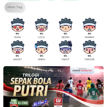
More Tag
0%
0%
0%
0%
SUKA
LUCU
SEDIH
MARAH
0%
0%
0%
0%
KAGET
ANEH
TAKUT
TAKJUB