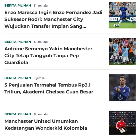
BERITA PILIHAN
5 jam lalu
Enzo Maresca Ingin Enzo Fernandez Jadi
Suksesor Rodri: Manchester City
Wujudkan Transfer Impian Sang
Pelatih?
BERITA PILIHAN
6 jam lalu
Antoine Semenyo Yakin Manchester
City Tetap Tangguh Tanpa Pep
Guardiola
BERITA PILIHAN
7 jam lalu
5 Penjualan Termahal Tembus Rp3,1
Triliun, Akademi Chelsea Cuan Besar
BERITA PILIHAN
8 jam lalu
Manchester United Umumkan
Kedatangan Wonderkid Kolombia