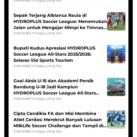
Seleksi Timnas Indonesia Putri
Indonesia
2 minggu yang lalu
Sepak Terjang Albianca Raula di
HYDROPLUS Soccer League: Menemukan
Jalan untuk Mengejar Mimpi ke Timnas
Indonesia Putri
Indonesia
3 minggu yang lalu
Bupati Kudus Apresiasi HYDROPLUS
Soccer League All-Stars 2025/2026:
Selaras Visi Sports Tourism
Indonesia
3 minggu yang lalu
Goal Aksis U-15 dan Akademi Persib
Bandung U-18 Jadi Kampiun
HYDROPLUS Soccer League All-Stars
2025/2026
Indonesia
3 minggu yang lalu
Cipta Cendikia FA dan Misi Membina
Atlet Cerdas: Merekrut Banyak Lulusan
MilkLife Soccer Challenge dan Tampil di
HYDROPLUS Soccer League
Indonesia
3 minggu yang lalu