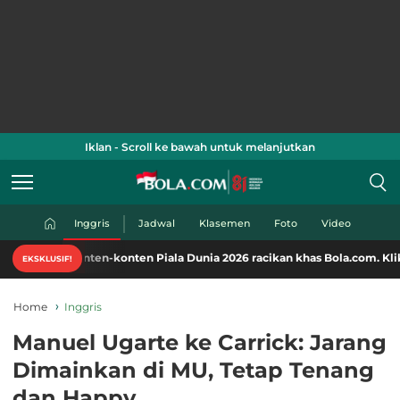
Iklan - Scroll ke bawah untuk melanjutkan
Inggris
Jadwal
Klasemen
Foto
Video
nten-konten Piala Dunia 2026 racikan khas Bola.com. Klik di sini!
EKSKLUSIF!
Home
Inggris
Manuel Ugarte ke Carrick: Jarang
Dimainkan di MU, Tetap Tenang
dan Happy