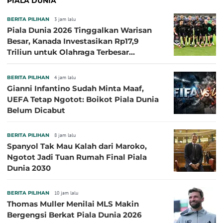
PIALA DUNIA
BERITA PILIHAN
3 jam lalu
Piala Dunia 2026 Tinggalkan Warisan
Besar, Kanada Investasikan Rp17,9
Triliun untuk Olahraga Terbesar
Sepanjang Sejarah
BERITA PILIHAN
4 jam lalu
Gianni Infantino Sudah Minta Maaf,
UEFA Tetap Ngotot: Boikot Piala Dunia
Belum Dicabut
BERITA PILIHAN
8 jam lalu
Spanyol Tak Mau Kalah dari Maroko,
Ngotot Jadi Tuan Rumah Final Piala
Dunia 2030
BERITA PILIHAN
10 jam lalu
Thomas Muller Menilai MLS Makin
Bergengsi Berkat Piala Dunia 2026