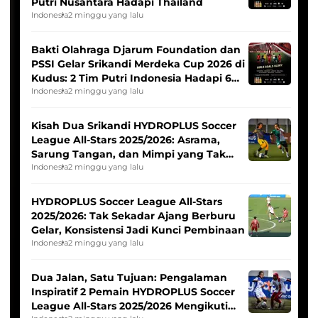
Putri Nusantara Hadapi Thailand
Indonesia
2 minggu yang lalu
Bakti Olahraga Djarum Foundation dan
PSSI Gelar Srikandi Merdeka Cup 2026 di
Kudus: 2 Tim Putri Indonesia Hadapi 6
Tim Asia
Indonesia
2 minggu yang lalu
Kisah Dua Srikandi HYDROPLUS Soccer
League All-Stars 2025/2026: Asrama,
Sarung Tangan, dan Mimpi yang Tak
Pernah Padam
Indonesia
2 minggu yang lalu
HYDROPLUS Soccer League All-Stars
2025/2026: Tak Sekadar Ajang Berburu
Gelar, Konsistensi Jadi Kunci Pembinaan
Indonesia
2 minggu yang lalu
Dua Jalan, Satu Tujuan: Pengalaman
Inspiratif 2 Pemain HYDROPLUS Soccer
League All-Stars 2025/2026 Mengikuti