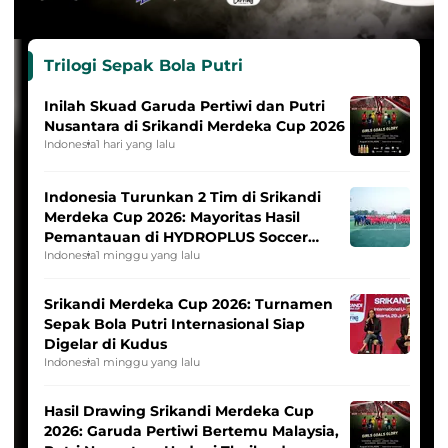
Trilogi Sepak Bola Putri
Inilah Skuad Garuda Pertiwi dan Putri
Nusantara di Srikandi Merdeka Cup 2026
Indonesia
1 hari yang lalu
Indonesia Turunkan 2 Tim di Srikandi
Merdeka Cup 2026: Mayoritas Hasil
Pemantauan di HYDROPLUS Soccer
League
Indonesia
1 minggu yang lalu
Srikandi Merdeka Cup 2026: Turnamen
Sepak Bola Putri Internasional Siap
Digelar di Kudus
Indonesia
1 minggu yang lalu
Hasil Drawing Srikandi Merdeka Cup
2026: Garuda Pertiwi Bertemu Malaysia,