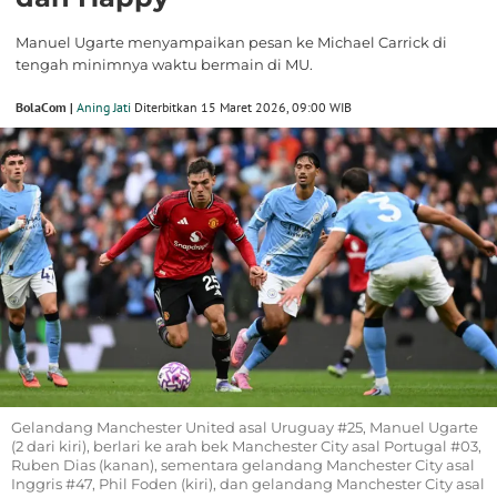
Manuel Ugarte menyampaikan pesan ke Michael Carrick di
tengah minimnya waktu bermain di MU.
BolaCom |
Aning Jati
Diterbitkan 15 Maret 2026, 09:00 WIB
Gelandang Manchester United asal Uruguay #25, Manuel Ugarte
(2 dari kiri), berlari ke arah bek Manchester City asal Portugal #03,
Ruben Dias (kanan), sementara gelandang Manchester City asal
Inggris #47, Phil Foden (kiri), dan gelandang Manchester City asal