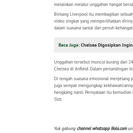
melainkan melalui unggahan hangat bersam
Bintang Liverpool itu membagikan sebua
video singkat yang memperlihatkan dirin
dalam suasana santai dan penuh kehangat
Baca Juga:
Chelsea Digosipkan Ingin
Unggahan tersebut muncul kurang dari 2
Chelsea di Anfield. Dalam pertandingan i
Di tengah suasana emosional menjelang p
juga sempat mengungkap kekhawatirannya s
hengkang nanti. Pernyataan itu kemudian 
Slot.
Yuk gabung
channel whatsapp Bola.com
unt