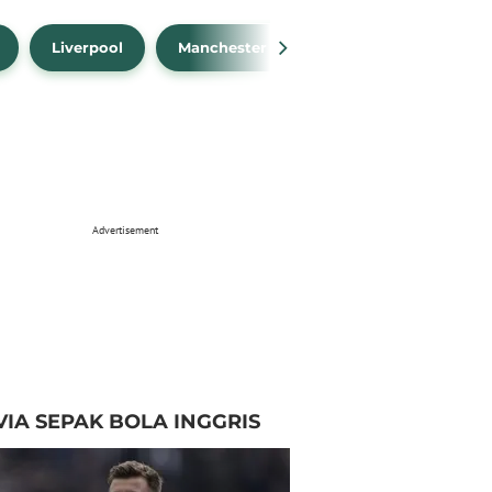
Liverpool
Manchester City
Manchester Unit
Advertisement
VIA SEPAK BOLA INGGRIS