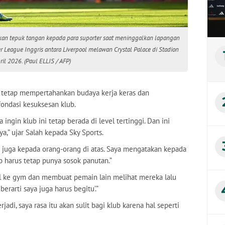
an tepuk tangan kepada para suporter saat meninggalkan lapangan
 League Inggris antara Liverpool melawan Crystal Palace di Stadion
pril 2026. (Paul ELLIS / AFP)
l tetap mempertahankan budaya kerja keras dan
fondasi kesuksesan klub.
 ingin klub ini tetap berada di level tertinggi. Dan ini
a,” ujar Salah kepada Sky Sports.
an juga kepada orang-orang di atas. Saya mengatakan kepada
b harus tetap punya sosok panutan.”
l ke gym dan membuat pemain lain melihat mereka lalu
berarti saya juga harus begitu’.”
erjadi, saya rasa itu akan sulit bagi klub karena hal seperti