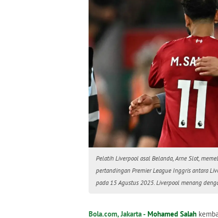
Pelatih Liverpool asal Belanda, Arne Slot, mem
pertandingan Premier League Inggris antara Live
pada 15 Agustus 2025. Liverpool menang dengan
Bola.com, Jakarta -
Mohamed Salah
kembal