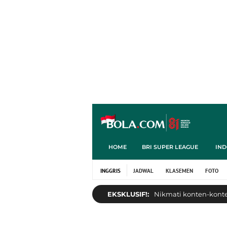
HOME
BRI SUPER LEAGUE
IND
INGGRIS
JADWAL
KLASEMEN
FOTO
EKSKLUSIF!:
Nikmati konten-konten