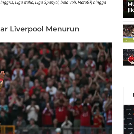
nggris, Liga Italia, Liga Spanyol, bola voli, MotoGP, hingga
MU
ji
ar Liverpool Menurun