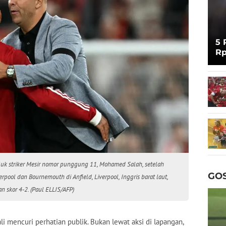
5 
Rp
Cu
eluk striker Mesir nomor punggung 11, Mohamed Salah, setelah
GOS
rpool dan Bournemouth di Anfield, Liverpool, Inggris barat laut,
 skor 4-2. (Paul ELLIS/AFP)
i mencuri perhatian publik. Bukan lewat aksi di lapangan,