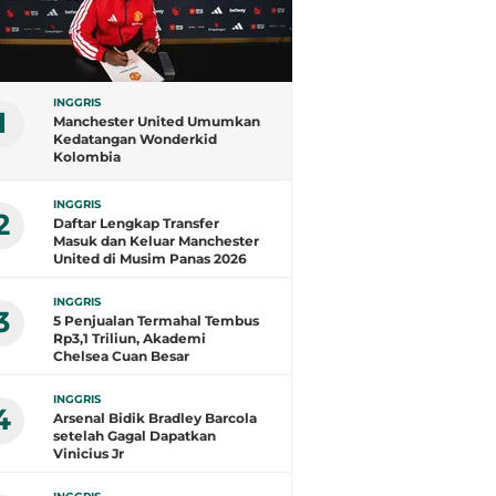
INGGRIS
1
Manchester United Umumkan
Kedatangan Wonderkid
Kolombia
INGGRIS
2
Daftar Lengkap Transfer
Masuk dan Keluar Manchester
United di Musim Panas 2026
INGGRIS
3
5 Penjualan Termahal Tembus
Rp3,1 Triliun, Akademi
Chelsea Cuan Besar
INGGRIS
4
Arsenal Bidik Bradley Barcola
setelah Gagal Dapatkan
Vinicius Jr