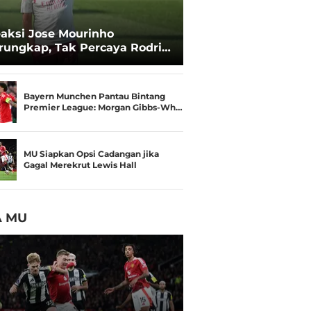
aksi Jose Mourinho
rungkap, Tak Percaya Rodri
lak Real Madrid
Bayern Munchen Pantau Bintang
Premier League: Morgan Gibbs-Wh…
MU Siapkan Opsi Cadangan jika
Gagal Merekrut Lewis Hall
A MU