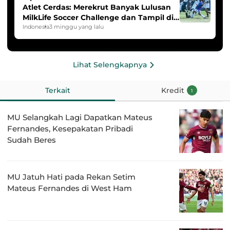
Atlet Cerdas: Merekrut Banyak Lulusan
MilkLife Soccer Challenge dan Tampil di
HYDROPLUS Soccer League
Indonesia
3 minggu yang lalu
Lihat Selengkapnya
Terkait
Kredit
1
MU Selangkah Lagi Dapatkan Mateus
Fernandes, Kesepakatan Pribadi
Sudah Beres
MU Jatuh Hati pada Rekan Setim
Mateus Fernandes di West Ham