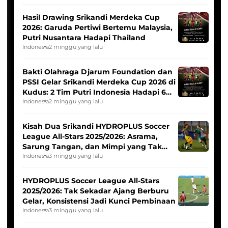
Hasil Drawing Srikandi Merdeka Cup
2026: Garuda Pertiwi Bertemu Malaysia,
Putri Nusantara Hadapi Thailand
Indonesia
2 minggu yang lalu
Bakti Olahraga Djarum Foundation dan
PSSI Gelar Srikandi Merdeka Cup 2026 di
Kudus: 2 Tim Putri Indonesia Hadapi 6
Tim Asia
Indonesia
2 minggu yang lalu
Kisah Dua Srikandi HYDROPLUS Soccer
League All-Stars 2025/2026: Asrama,
Sarung Tangan, dan Mimpi yang Tak
Pernah Padam
Indonesia
3 minggu yang lalu
HYDROPLUS Soccer League All-Stars
2025/2026: Tak Sekadar Ajang Berburu
Gelar, Konsistensi Jadi Kunci Pembinaan
Indonesia
3 minggu yang lalu