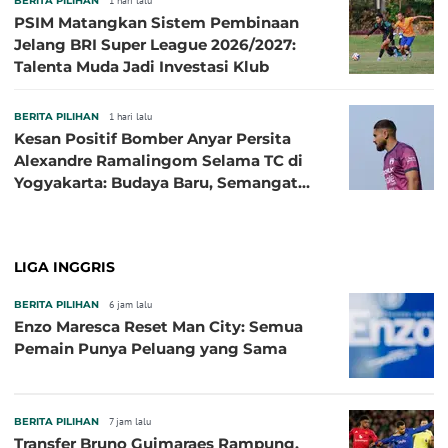
BERITA PILIHAN
1 hari lalu
PSIM Matangkan Sistem Pembinaan
Jelang BRI Super League 2026/2027:
Talenta Muda Jadi Investasi Klub
BERITA PILIHAN
1 hari lalu
Kesan Positif Bomber Anyar Persita
Alexandre Ramalingom Selama TC di
Yogyakarta: Budaya Baru, Semangat
Baru!
LIGA INGGRIS
BERITA PILIHAN
6 jam lalu
Enzo Maresca Reset Man City: Semua
Pemain Punya Peluang yang Sama
BERITA PILIHAN
7 jam lalu
Transfer Bruno Guimaraes Rampung,