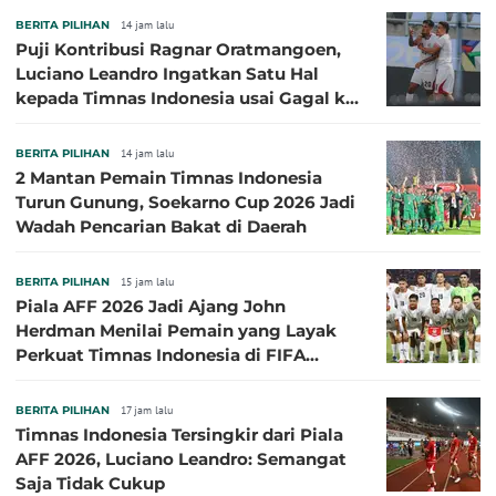
BERITA PILIHAN
14 jam lalu
Puji Kontribusi Ragnar Oratmangoen,
Luciano Leandro Ingatkan Satu Hal
kepada Timnas Indonesia usai Gagal ke
Semifinal Piala AFF 2026
BERITA PILIHAN
14 jam lalu
2 Mantan Pemain Timnas Indonesia
Turun Gunung, Soekarno Cup 2026 Jadi
Wadah Pencarian Bakat di Daerah
BERITA PILIHAN
15 jam lalu
Piala AFF 2026 Jadi Ajang John
Herdman Menilai Pemain yang Layak
Perkuat Timnas Indonesia di FIFA
ASEAN Cup 2026
BERITA PILIHAN
17 jam lalu
Timnas Indonesia Tersingkir dari Piala
AFF 2026, Luciano Leandro: Semangat
Saja Tidak Cukup