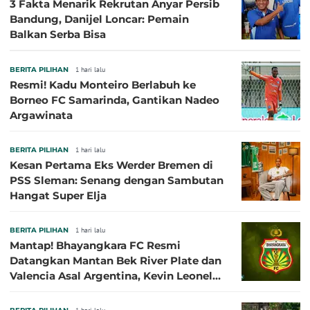
3 Fakta Menarik Rekrutan Anyar Persib
Bandung, Danijel Loncar: Pemain
Balkan Serba Bisa
BERITA PILIHAN
1 hari lalu
Resmi! Kadu Monteiro Berlabuh ke
Borneo FC Samarinda, Gantikan Nadeo
Argawinata
BERITA PILIHAN
1 hari lalu
Kesan Pertama Eks Werder Bremen di
PSS Sleman: Senang dengan Sambutan
Hangat Super Elja
BERITA PILIHAN
1 hari lalu
Mantap! Bhayangkara FC Resmi
Datangkan Mantan Bek River Plate dan
Valencia Asal Argentina, Kevin Leonel
Sibille