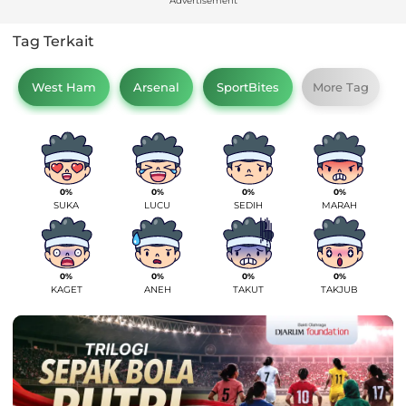
Advertisement
Tag Terkait
West Ham
Arsenal
SportBites
More Tag
0%
0%
0%
0%
SUKA
LUCU
SEDIH
MARAH
0%
0%
0%
0%
KAGET
ANEH
TAKUT
TAKJUB