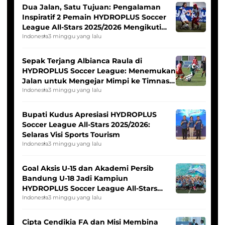
Dua Jalan, Satu Tujuan: Pengalaman
Inspiratif 2 Pemain HYDROPLUS Soccer
League All-Stars 2025/2026 Mengikuti
Seleksi Timnas Indonesia Putri
Indonesia
3 minggu yang lalu
Sepak Terjang Albianca Raula di
HYDROPLUS Soccer League: Menemukan
Jalan untuk Mengejar Mimpi ke Timnas
Indonesia Putri
Indonesia
3 minggu yang lalu
Bupati Kudus Apresiasi HYDROPLUS
Soccer League All-Stars 2025/2026:
Selaras Visi Sports Tourism
Indonesia
3 minggu yang lalu
Goal Aksis U-15 dan Akademi Persib
Bandung U-18 Jadi Kampiun
HYDROPLUS Soccer League All-Stars
2025/2026
Indonesia
3 minggu yang lalu
Cipta Cendikia FA dan Misi Membina