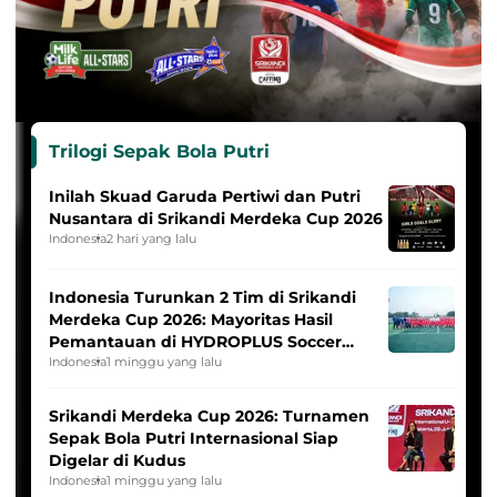
Trilogi Sepak Bola Putri
Inilah Skuad Garuda Pertiwi dan Putri
Nusantara di Srikandi Merdeka Cup 2026
Indonesia
2 hari yang lalu
Indonesia Turunkan 2 Tim di Srikandi
Merdeka Cup 2026: Mayoritas Hasil
Pemantauan di HYDROPLUS Soccer
League
Indonesia
1 minggu yang lalu
Srikandi Merdeka Cup 2026: Turnamen
Sepak Bola Putri Internasional Siap
Digelar di Kudus
Indonesia
1 minggu yang lalu