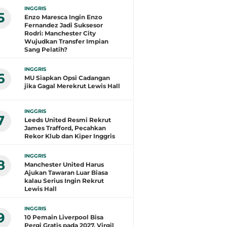
INGGRIS
5
Enzo Maresca Ingin Enzo
Fernandez Jadi Suksesor
Rodri: Manchester City
Wujudkan Transfer Impian
Sang Pelatih?
INGGRIS
6
MU Siapkan Opsi Cadangan
jika Gagal Merekrut Lewis Hall
INGGRIS
7
Leeds United Resmi Rekrut
James Trafford, Pecahkan
Rekor Klub dan Kiper Inggris
INGGRIS
8
Manchester United Harus
Ajukan Tawaran Luar Biasa
kalau Serius Ingin Rekrut
Lewis Hall
INGGRIS
9
10 Pemain Liverpool Bisa
Pergi Gratis pada 2027, Virgil