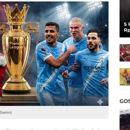
5 
Rp
Cu
GOS
/Gemini)