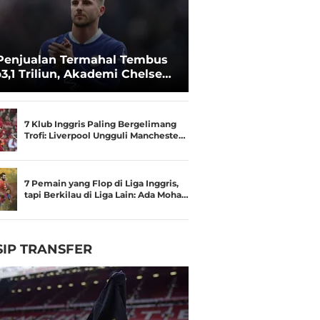
Penjualan Termahal Tembus
3,1 Triliun, Akademi Chelsea
an Besar
7 Klub Inggris Paling Bergelimang
Trofi: Liverpool Ungguli Mancheste…
7 Pemain yang Flop di Liga Inggris,
tapi Berkilau di Liga Lain: Ada Moha…
IP TRANSFER