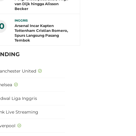
van Dijk hingga Alisson
Becker
INGGRIS
10
Arsenal Incar Kapten
Tottenham Cristian Romero,
Spurs Langsung Pasang
Tembok
ENDING
anchester United
helsea
adwal Liga Inggris
ink Live Streaming
iverpool