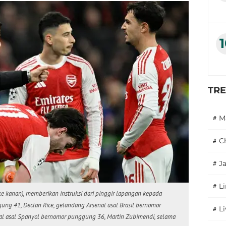
TR
#
M
#
C
#
J
#
L
i ke kanan), memberikan instruksi dari pinggir lapangan kepada
ung 41, Declan Rice, gelandang Arsenal asal Brasil bernomor
#
L
nal asal Spanyol bernomor punggung 36, Martin Zubimendi, selama