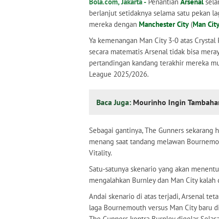
Bola.com, Jakarta -
Penantian
Arsenal
sela
berlanjut setidaknya selama satu pekan l
mereka dengan
Manchester City
(
Man Cit
Ya kemenangan Man City 3-0 atas Crystal 
secara matematis Arsenal tidak bisa mera
pertandingan kandang terakhir mereka mu
League 2025/2026.
Baca Juga:
Mourinho Ingin Tambahan 
Sebagai gantinya, The Gunners sekarang 
menang saat tandang melawan Bournemout
Vitality.
Satu-satunya skenario yang akan menentuk
mengalahkan Burnley dan Man City kalah 
Andai skenario di atas terjadi, Arsenal te
laga Bournemouth versus Man City baru di
The Gunners kontra Burnley digelar Selasa