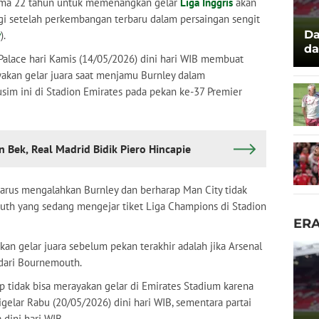
ma 22 tahun untuk memenangkan gelar
Liga Inggris
akan
agi setelah perkembangan terbaru dalam persaingan sengit
Da
y
).
da
Palace hari Kamis (14/05/2026) dini hari WIB membuat
di
yakan gelar juara saat menjamu Burnley dalam
sim ini di Stadion Emirates pada pekan ke-37 Premier
Bek, Real Madrid Bidik Piero Hincapie
harus mengalahkan Burnley dan berharap Man City tidak
h yang sedang mengejar tiket Liga Champions di Stadion
ER
an gelar juara sebelum pekan terakhir adalah jika Arsenal
dari Bournemouth.
tap tidak bisa merayakan gelar di Emirates Stadium karena
gelar Rabu (20/05/2026) dini hari WIB, sementara partai
 dini hari WIB.