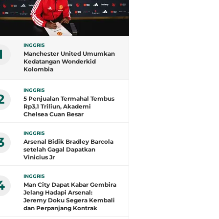
INGGRIS
1
Manchester United Umumkan
Kedatangan Wonderkid
Kolombia
INGGRIS
2
5 Penjualan Termahal Tembus
Rp3,1 Triliun, Akademi
Chelsea Cuan Besar
INGGRIS
3
Arsenal Bidik Bradley Barcola
setelah Gagal Dapatkan
Vinicius Jr
INGGRIS
4
Man City Dapat Kabar Gembira
Jelang Hadapi Arsenal:
Jeremy Doku Segera Kembali
dan Perpanjang Kontrak