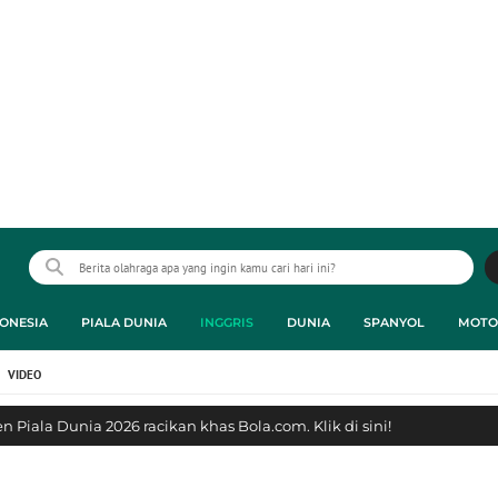
ONESIA
PIALA DUNIA
INGGRIS
DUNIA
SPANYOL
MOTO
VIDEO
 Piala Dunia 2026 racikan khas Bola.com. Klik di sini!