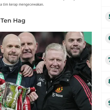
rma tim kerap mengecewakan.
i Ten Hag