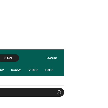
CARI
MASUK
GP
RAGAM
VIDEO
FOTO