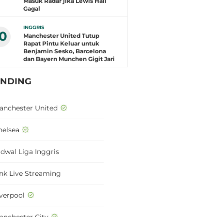
Masuk Radar jika Lewis Hall
Gagal
INGGRIS
10
Manchester United Tutup
Rapat Pintu Keluar untuk
Benjamin Sesko, Barcelona
dan Bayern Munchen Gigit Jari
ENDING
anchester United
helsea
adwal Liga Inggris
ink Live Streaming
iverpool