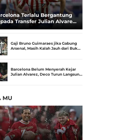
rcelona Terlalu Bergantung
pada Transfer Julian Alvarez:
sisi Negosiasi Melemah
Gaji Bruno Guimaraes jika Gabung
Arsenal, Masih Kalah Jauh dari Buk…
Barcelona Belum Menyerah Kejar
Julian Alvarez, Deco Turun Langsun…
A MU