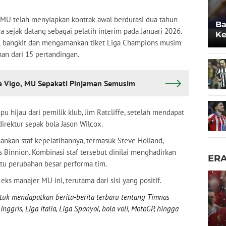
 MU telah menyiapkan kontrak awal berdurasi dua tahun
Ba
a sejak datang sebagai pelatih interim pada Januari 2026.
Ke
il bangkit dan mengamankan tiket Liga Champions musim
Po
an dari 15 pertandingan.
a Vigo, MU Sepakati Pinjaman Semusim
u hijau dari pemilik klub, Jim Ratcliffe, setelah mendapat
rektur sepak bola Jason Wilcox.
ankan staf kepelatihannya, termasuk Steve Holland,
s Binnion. Kombinasi staf tersebut dinilai menghadirkan
ER
tu perubahan besar performa tim.
ks manajer MU ini, terutama dari sisi yang positif.
uk mendapatkan berita-berita terbaru tentang Timnas
nggris, Liga Italia, Liga Spanyol, bola voli, MotoGP, hingga