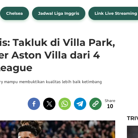
Chelsea
Jadwal Liga Inggris
Link Live Streaming
s: Takluk di Villa Park,
r Aston Villa dari 4
League
mery mampu membuktikan kualitas lebih baik ketimbang
10
TRI