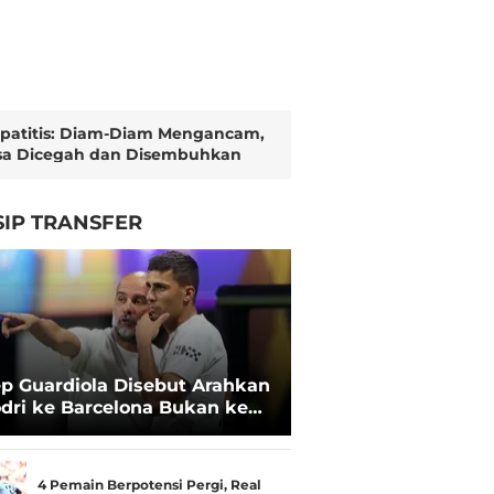
patitis: Diam-Diam Mengancam,
sa Dicegah dan Disembuhkan
IP TRANSFER
p Guardiola Disebut Arahkan
dri ke Barcelona Bukan ke
al Madrid, Ini Alasannya
4 Pemain Berpotensi Pergi, Real