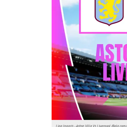
Liga Inggris - Aston Villa Vs Liverpool (Bola.com