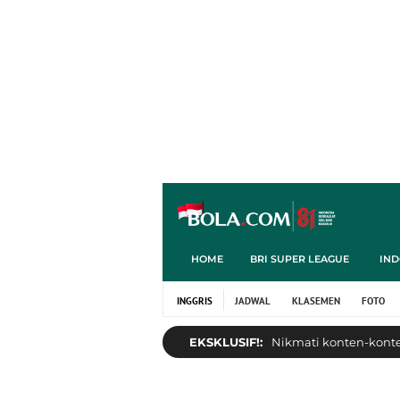
HOME
BRI SUPER LEAGUE
IND
INGGRIS
JADWAL
KLASEMEN
FOTO
EKSKLUSIF!:
Nikmati konten-konten