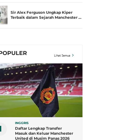
Sir Alex Ferguson Ungkap Kiper
Terbaik dalam Sejarah Manchester …
POPULER
Lihat Semua
INGGRIS
1
Daftar Lengkap Transfer
Masuk dan Keluar Manchester
United di Musim Panas 2026