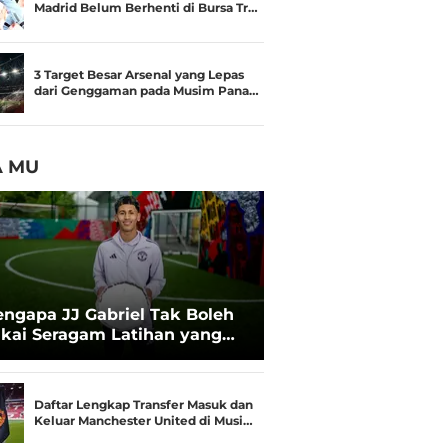
Madrid Belum Berhenti di Bursa Tr…
3 Target Besar Arsenal yang Lepas
dari Genggaman pada Musim Pana…
A MU
ngapa JJ Gabriel Tak Boleh
kai Seragam Latihan yang
ma dengan Pemain MU?
Daftar Lengkap Transfer Masuk dan
Keluar Manchester United di Musi…