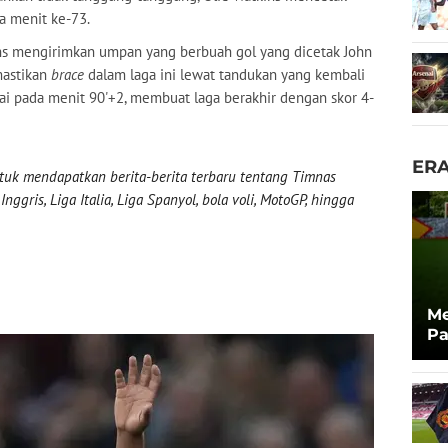
a menit ke-73.
kins mengirimkan umpan yang berbuah gol yang dicetak John
mastikan
brace
dalam laga ini lewat tandukan yang kembali
 pada menit 90'+2, membuat laga berakhir dengan skor 4-
ER
uk mendapatkan berita-berita terbaru tentang Timnas
nggris, Liga Italia, Liga Spanyol, bola voli, MotoGP, hingga
Me
Pa
Sa