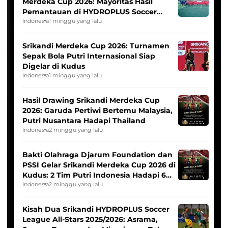
Merdeka Cup 2026: Mayoritas Hasil
Pemantauan di HYDROPLUS Soccer
League
Indonesia
1 minggu yang lalu
Srikandi Merdeka Cup 2026: Turnamen
Sepak Bola Putri Internasional Siap
Digelar di Kudus
Indonesia
1 minggu yang lalu
Hasil Drawing Srikandi Merdeka Cup
2026: Garuda Pertiwi Bertemu Malaysia,
Putri Nusantara Hadapi Thailand
Indonesia
2 minggu yang lalu
Bakti Olahraga Djarum Foundation dan
PSSI Gelar Srikandi Merdeka Cup 2026 di
Kudus: 2 Tim Putri Indonesia Hadapi 6
Tim Asia
Indonesia
2 minggu yang lalu
Kisah Dua Srikandi HYDROPLUS Soccer
League All-Stars 2025/2026: Asrama,