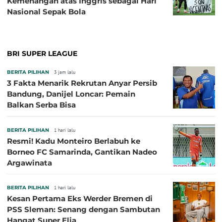
Kemenangan atas Inggris sebagai Hari
Nasional Sepak Bola
BRI SUPER LEAGUE
BERITA PILIHAN
3 jam lalu
3 Fakta Menarik Rekrutan Anyar Persib
Bandung, Danijel Loncar: Pemain
Balkan Serba Bisa
BERITA PILIHAN
1 hari lalu
Resmi! Kadu Monteiro Berlabuh ke
Borneo FC Samarinda, Gantikan Nadeo
Argawinata
BERITA PILIHAN
1 hari lalu
Kesan Pertama Eks Werder Bremen di
PSS Sleman: Senang dengan Sambutan
Hangat Super Elja