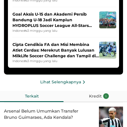
Indonesia
3 minggu yang lalu
Goal Aksis U-15 dan Akademi Persib
Bandung U-18 Jadi Kampiun
HYDROPLUS Soccer League All-Stars
2025/2026
Indonesia
3 minggu yang lalu
Cipta Cendikia FA dan Misi Membina
Atlet Cerdas: Merekrut Banyak Lulusan
MilkLife Soccer Challenge dan Tampil di
HYDROPLUS Soccer League
Indonesia
3 minggu yang lalu
Lihat Selengkapnya
Terkait
Kredit
1
Arsenal Belum Umumkan Transfer
Bruno Guimaraes, Ada Kendala?