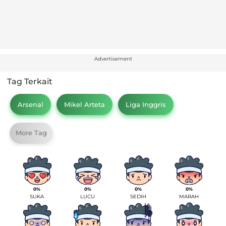
Advertisement
Tag Terkait
Arsenal
Mikel Arteta
Liga Inggris
More Tag
0%
0%
0%
0%
SUKA
LUCU
SEDIH
MARAH