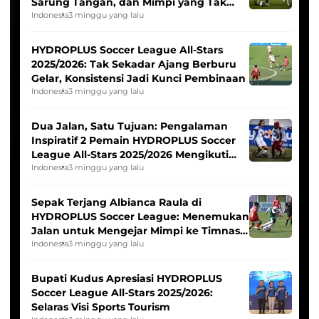
Sarung Tangan, dan Mimpi yang Tak
Pernah Padam
Indonesia
3 minggu yang lalu
HYDROPLUS Soccer League All-Stars
2025/2026: Tak Sekadar Ajang Berburu
Gelar, Konsistensi Jadi Kunci Pembinaan
Indonesia
3 minggu yang lalu
Dua Jalan, Satu Tujuan: Pengalaman
Inspiratif 2 Pemain HYDROPLUS Soccer
League All-Stars 2025/2026 Mengikuti
Seleksi Timnas Indonesia Putri
Indonesia
3 minggu yang lalu
Sepak Terjang Albianca Raula di
HYDROPLUS Soccer League: Menemukan
Jalan untuk Mengejar Mimpi ke Timnas
Indonesia Putri
Indonesia
3 minggu yang lalu
Bupati Kudus Apresiasi HYDROPLUS
Soccer League All-Stars 2025/2026:
Selaras Visi Sports Tourism