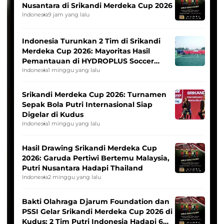
Nusantara di Srikandi Merdeka Cup 2026
Indonesia
9 jam yang lalu
Indonesia Turunkan 2 Tim di Srikandi
Merdeka Cup 2026: Mayoritas Hasil
Pemantauan di HYDROPLUS Soccer
League
Indonesia
1 minggu yang lalu
Srikandi Merdeka Cup 2026: Turnamen
Sepak Bola Putri Internasional Siap
Digelar di Kudus
Indonesia
1 minggu yang lalu
Hasil Drawing Srikandi Merdeka Cup
2026: Garuda Pertiwi Bertemu Malaysia,
Putri Nusantara Hadapi Thailand
Indonesia
2 minggu yang lalu
Bakti Olahraga Djarum Foundation dan
PSSI Gelar Srikandi Merdeka Cup 2026 di
Kudus: 2 Tim Putri Indonesia Hadapi 6