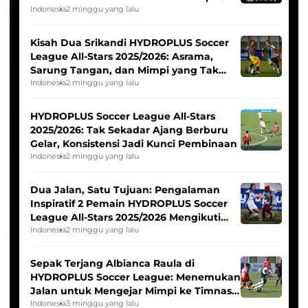
Tim Asia
Indonesia
2 minggu yang lalu
Kisah Dua Srikandi HYDROPLUS Soccer
League All-Stars 2025/2026: Asrama,
Sarung Tangan, dan Mimpi yang Tak
Pernah Padam
Indonesia
2 minggu yang lalu
HYDROPLUS Soccer League All-Stars
2025/2026: Tak Sekadar Ajang Berburu
Gelar, Konsistensi Jadi Kunci Pembinaan
Indonesia
2 minggu yang lalu
Dua Jalan, Satu Tujuan: Pengalaman
Inspiratif 2 Pemain HYDROPLUS Soccer
League All-Stars 2025/2026 Mengikuti
Seleksi Timnas Indonesia Putri
Indonesia
2 minggu yang lalu
Sepak Terjang Albianca Raula di
HYDROPLUS Soccer League: Menemukan
Jalan untuk Mengejar Mimpi ke Timnas
Indonesia Putri
Indonesia
3 minggu yang lalu