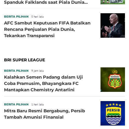
Spanduk Falklands saat Piala Dunia
2026, Jadi Sasaran Kritik
BERITA PILIHAN
5 hari lalu
AFC Sambut Keputusan FIFA Batalkan
Rencana Penjualan Piala Dunia,
Tekankan Transparansi
BRI SUPER LEAGUE
BERITA PILIHAN
9 jam lalu
Kalahkan Semen Padang dalam Uji
Coba Pramusim, Bhayangkara FC
Mantapkan Chemistry Antarlini
BERITA PILIHAN
1 hari lalu
Mitra Baru Resmi Bergabung, Persib
Tambah Amunisi Finansial