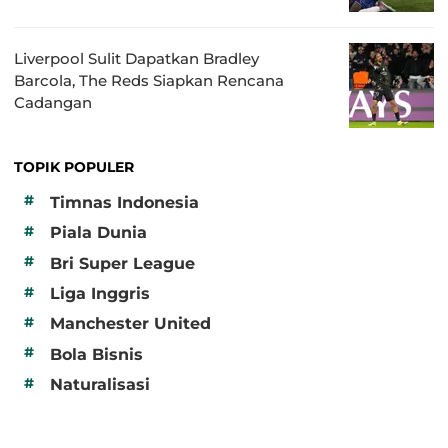
Liverpool Sulit Dapatkan Bradley
Barcola, The Reds Siapkan Rencana
Cadangan
TOPIK POPULER
#
Timnas Indonesia
#
Piala Dunia
#
Bri Super League
#
Liga Inggris
#
Manchester United
#
Bola Bisnis
#
Naturalisasi