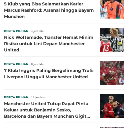
5 Klub yang Bisa Selamatkan Karier
Marcus Rashford: Arsenal hingga Bayern
Munchen
BERITA PILIHAN
4 jam lalu
Nick Woltemade, Transfer Hemat Minim
Risiko untuk Lini Depan Manchester
United
BERITA PILIHAN
8 jam lalu
7 Klub Inggris Paling Bergelimang Trofi:
Liverpool Ungguli Manchester United
BERITA PILIHAN
11 jam lalu
Manchester United Tutup Rapat Pintu
Keluar untuk Benjamin Sesko,
Barcelona dan Bayern Munchen Gigit
Jari