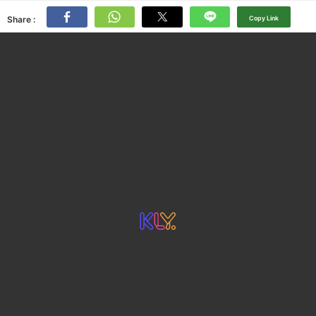
Share :
Copy Link