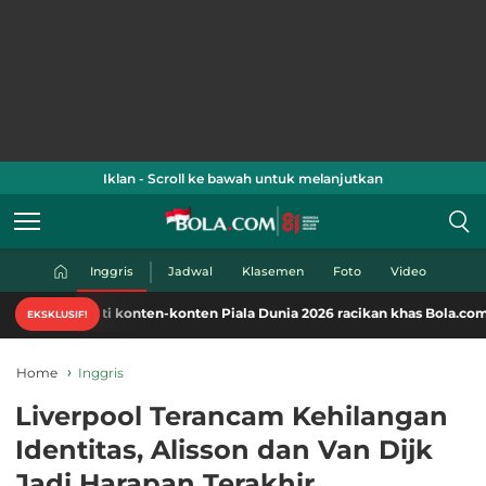
Iklan - Scroll ke bawah untuk melanjutkan
Inggris
Jadwal
Klasemen
Foto
Video
ti konten-konten Piala Dunia 2026 racikan khas Bola.com. Klik di sini!
EKSKLUSIF!
Home
Inggris
Liverpool Terancam Kehilangan
Identitas, Alisson dan Van Dijk
Jadi Harapan Terakhir