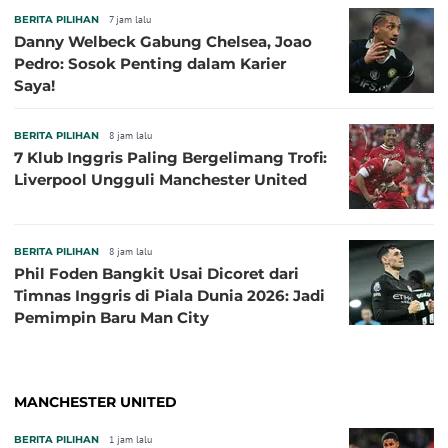
BERITA PILIHAN
7 jam lalu
Danny Welbeck Gabung Chelsea, Joao
Pedro: Sosok Penting dalam Karier
Saya!
BERITA PILIHAN
8 jam lalu
7 Klub Inggris Paling Bergelimang Trofi:
Liverpool Ungguli Manchester United
BERITA PILIHAN
8 jam lalu
Phil Foden Bangkit Usai Dicoret dari
Timnas Inggris di Piala Dunia 2026: Jadi
Pemimpin Baru Man City
MANCHESTER UNITED
BERITA PILIHAN
1 jam lalu