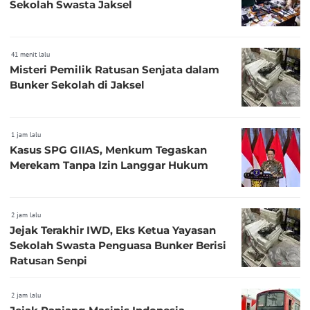
Sekolah Swasta Jaksel
41 menit lalu
Misteri Pemilik Ratusan Senjata dalam
Bunker Sekolah di Jaksel
1 jam lalu
Kasus SPG GIIAS, Menkum Tegaskan
Merekam Tanpa Izin Langgar Hukum
2 jam lalu
Jejak Terakhir IWD, Eks Ketua Yayasan
Sekolah Swasta Penguasa Bunker Berisi
Ratusan Senpi
2 jam lalu