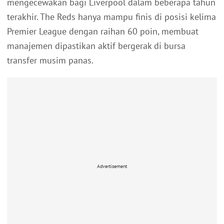
mengecewakan bagi Liverpool dalam beberapa tahun
terakhir. The Reds hanya mampu finis di posisi kelima
Premier League dengan raihan 60 poin, membuat
manajemen dipastikan aktif bergerak di bursa
transfer musim panas.
Advertisement