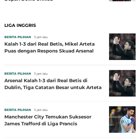
LIGA INGGRIS
BERITA PILIHAN
3 jam lalu
Kalah 1-3 dari Real Betis, Mikel Arteta
Puas dengan Respons Skuad Arsenal
BERITA PILIHAN
3 jam lalu
Arsenal Kalah 1-3 dari Real Betis di
Dublin, Tiga Catatan Besar untuk Arteta
BERITA PILIHAN
3 jam lalu
Manchester City Temukan Suksesor
James Trafford di Liga Prancis