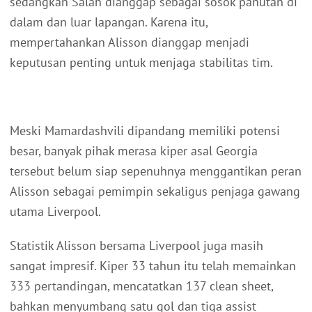
sedangkan Salah dianggap sebagai sosok panutan di
dalam dan luar lapangan. Karena itu,
mempertahankan Alisson dianggap menjadi
keputusan penting untuk menjaga stabilitas tim.
Meski Mamardashvili dipandang memiliki potensi
besar, banyak pihak merasa kiper asal Georgia
tersebut belum siap sepenuhnya menggantikan peran
Alisson sebagai pemimpin sekaligus penjaga gawang
utama Liverpool.
Statistik Alisson bersama Liverpool juga masih
sangat impresif. Kiper 33 tahun itu telah memainkan
333 pertandingan, mencatatkan 137 clean sheet,
bahkan menyumbang satu gol dan tiga assist