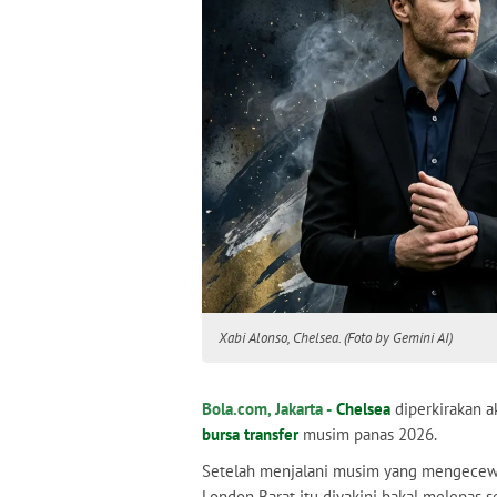
Xabi Alonso, Chelsea. (Foto by Gemini AI)
Bola.com, Jakarta -
Chelsea
diperkirakan 
bursa transfer
musim panas 2026.
Setelah menjalani musim yang mengecewak
London Barat itu diyakini bakal melepas s