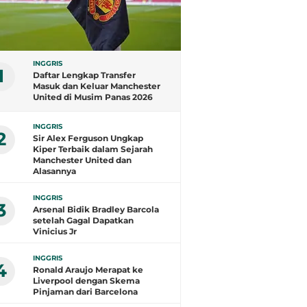
INGGRIS
1
Daftar Lengkap Transfer
Masuk dan Keluar Manchester
United di Musim Panas 2026
INGGRIS
2
Sir Alex Ferguson Ungkap
Kiper Terbaik dalam Sejarah
Manchester United dan
Alasannya
INGGRIS
3
Arsenal Bidik Bradley Barcola
setelah Gagal Dapatkan
Vinicius Jr
INGGRIS
4
Ronald Araujo Merapat ke
Liverpool dengan Skema
Pinjaman dari Barcelona