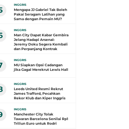
INGGRIS
5
Mengapa JJ Gabriel Tak Boleh
Pakai Seragam Latihan yang
Sama dengan Pemain MU?
INGGRIS
6
Man City Dapat Kabar Gembira
Jelang Hadapi Arsenal:
Jeremy Doku Segera Kembali
dan Perpanjang Kontrak
INGGRIS
7
MU Siapkan Opsi Cadangan
jika Gagal Merekrut Lewis Hall
INGGRIS
8
Leeds United Resmi Rekrut
James Trafford, Pecahkan
Rekor Klub dan Kiper Inggris
INGGRIS
9
Manchester City Tolak
Tawaran Barcelona Senilai Rp1
Triliun Euro untuk Rodri