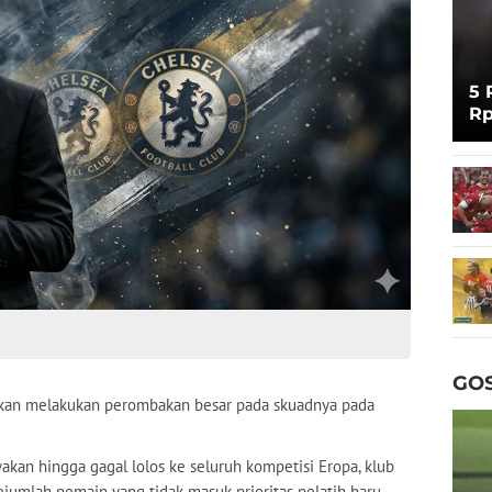
5 
Rp
Cu
GOS
akan melakukan perombakan besar pada skuadnya pada
an hingga gagal lolos ke seluruh kompetisi Eropa, klub
ejumlah pemain yang tidak masuk prioritas pelatih baru,