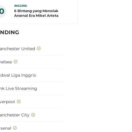
INGGRIS
10
6 Bintang yang Menolak
Arsenal Era Mikel Arteta
ENDING
anchester United
helsea
adwal Liga Inggris
ink Live Streaming
iverpool
anchester City
rsenal