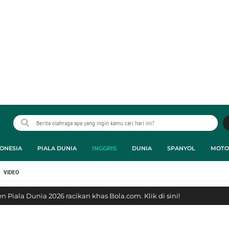
ONESIA
PIALA DUNIA
INGGRIS
DUNIA
SPANYOL
MOTO
VIDEO
 Piala Dunia 2026 racikan khas Bola.com. Klik di sini!