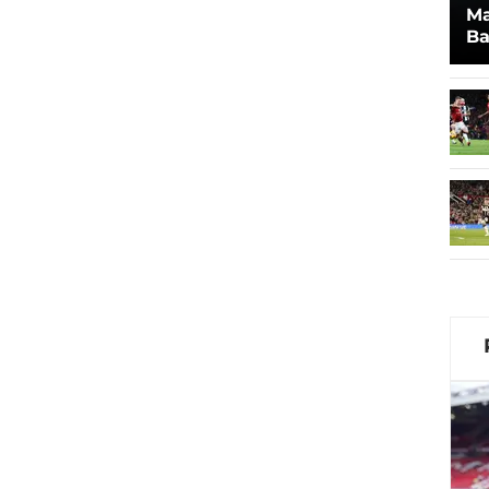
Ma
Ba
Sy