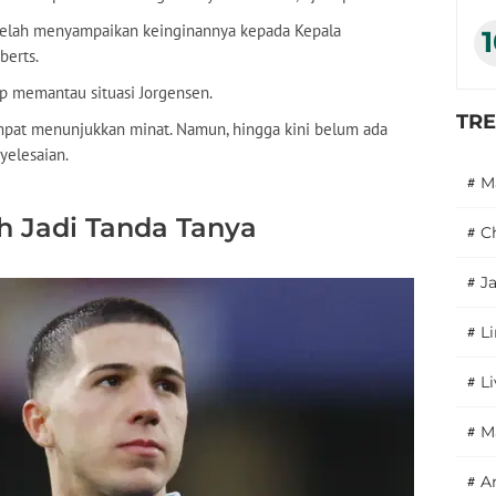
elah menyampaikan keinginannya kepada Kepala
berts.
p memantau situasi Jorgensen.
TR
sempat menunjukkan minat. Namun, hingga kini belum ada
yelesaian.
#
M
h Jadi Tanda Tanya
#
C
#
J
#
L
#
L
#
M
#
A