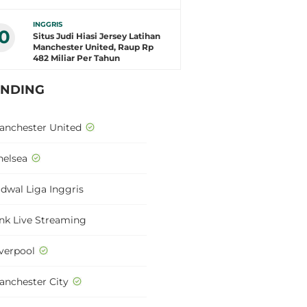
INGGRIS
10
Situs Judi Hiasi Jersey Latihan
Manchester United, Raup Rp
482 Miliar Per Tahun
ENDING
anchester United
helsea
adwal Liga Inggris
ink Live Streaming
iverpool
anchester City