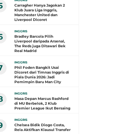
INGGRIS
5
Carragher Hanya Jagokan 2
Klub Juara Liga Inggris,
Manchester United dan
Liverpool Dicoret
INGGRIS
6
Bradley Barcola Pilih
Liverpool daripada Arsenal,
The Reds juga Ditawari Bek
Real Madrid
INGGRIS
7
Phil Foden Bangkit Usai
Dicoret dari Timnas Inggris di
Piala Dunia 2026: Jadi
Pemimpin Baru Man City
INGGRIS
8
Masa Depan Marcus Rashford
di MU Berbelok, 2 Klub
Premier League Ikut Bersaing
INGGRIS
9
Chelsea Bidik Diogo Costa,
Rela Aktifkan Klausul Transfer