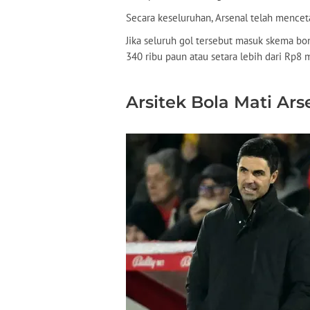
Secara keseluruhan, Arsenal telah mencet
Jika seluruh gol tersebut masuk skema bo
340 ribu paun atau setara lebih dari Rp8 mi
Arsitek Bola Mati Ars