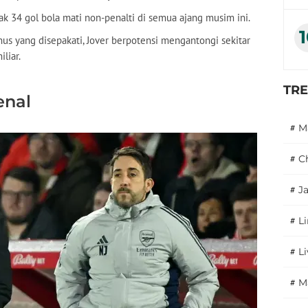
ak 34 gol bola mati non-penalti di semua ajang musim ini.
nus yang disepakati, Jover berpotensi mengantongi sekitar
liar.
TR
enal
#
M
#
C
#
J
#
L
#
L
#
M