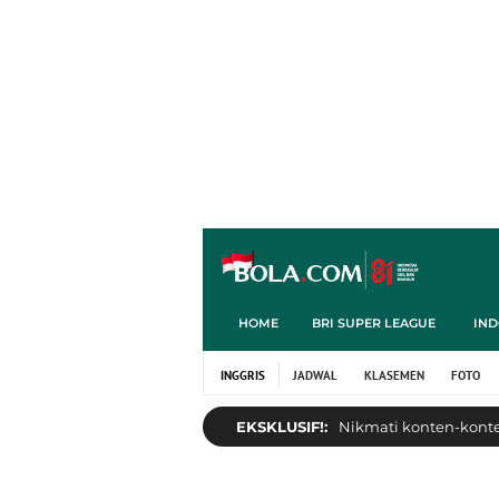
HOME
BRI SUPER LEAGUE
IND
INGGRIS
JADWAL
KLASEMEN
FOTO
EKSKLUSIF!:
Nikmati konten-konten