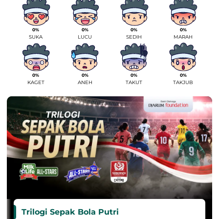
0%
0%
0%
0%
SUKA
LUCU
SEDIH
MARAH
0%
0%
0%
0%
KAGET
ANEH
TAKUT
TAKJUB
Trilogi Sepak Bola Putri