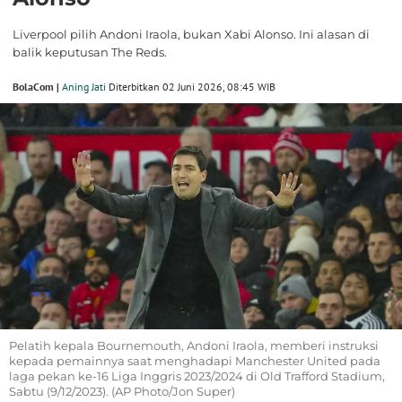
Liverpool pilih Andoni Iraola, bukan Xabi Alonso. Ini alasan di
balik keputusan The Reds.
BolaCom |
Aning Jati
Diterbitkan 02 Juni 2026, 08:45 WIB
Pelatih kepala Bournemouth, Andoni Iraola, memberi instruksi
kepada pemainnya saat menghadapi Manchester United pada
laga pekan ke-16 Liga Inggris 2023/2024 di Old Trafford Stadium,
Sabtu (9/12/2023). (AP Photo/Jon Super)