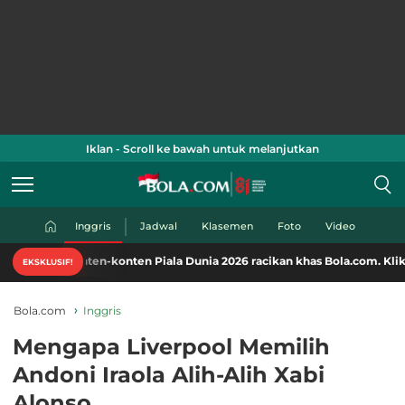
Iklan - Scroll ke bawah untuk melanjutkan
Inggris
Jadwal
Klasemen
Foto
Video
nten-konten Piala Dunia 2026 racikan khas Bola.com. Klik di sini!
EKSKLUSIF!
Bola.com
Inggris
Mengapa Liverpool Memilih
Andoni Iraola Alih-Alih Xabi
Alonso