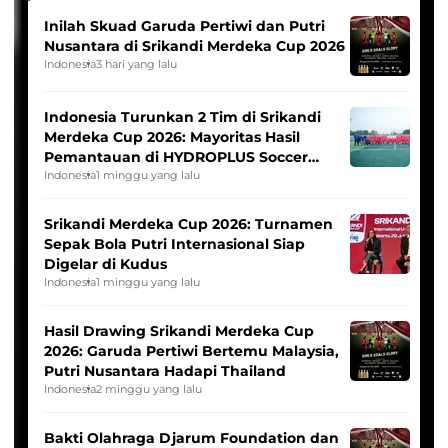
Inilah Skuad Garuda Pertiwi dan Putri
Nusantara di Srikandi Merdeka Cup 2026
Indonesia
3 hari yang lalu
Indonesia Turunkan 2 Tim di Srikandi
Merdeka Cup 2026: Mayoritas Hasil
Pemantauan di HYDROPLUS Soccer
League
Indonesia
1 minggu yang lalu
Srikandi Merdeka Cup 2026: Turnamen
Sepak Bola Putri Internasional Siap
Digelar di Kudus
Indonesia
1 minggu yang lalu
Hasil Drawing Srikandi Merdeka Cup
2026: Garuda Pertiwi Bertemu Malaysia,
Putri Nusantara Hadapi Thailand
Indonesia
2 minggu yang lalu
Bakti Olahraga Djarum Foundation dan