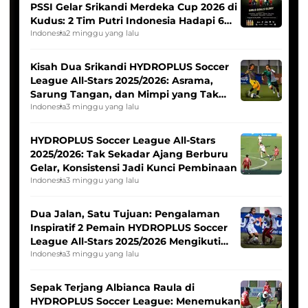
PSSI Gelar Srikandi Merdeka Cup 2026 di
Kudus: 2 Tim Putri Indonesia Hadapi 6
Tim Asia
Indonesia
2 minggu yang lalu
Kisah Dua Srikandi HYDROPLUS Soccer
League All-Stars 2025/2026: Asrama,
Sarung Tangan, dan Mimpi yang Tak
Pernah Padam
Indonesia
3 minggu yang lalu
HYDROPLUS Soccer League All-Stars
2025/2026: Tak Sekadar Ajang Berburu
Gelar, Konsistensi Jadi Kunci Pembinaan
Indonesia
3 minggu yang lalu
Dua Jalan, Satu Tujuan: Pengalaman
Inspiratif 2 Pemain HYDROPLUS Soccer
League All-Stars 2025/2026 Mengikuti
Seleksi Timnas Indonesia Putri
Indonesia
3 minggu yang lalu
Sepak Terjang Albianca Raula di
HYDROPLUS Soccer League: Menemukan