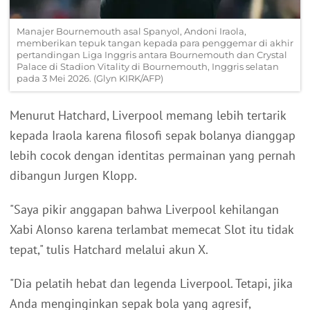
Manajer Bournemouth asal Spanyol, Andoni Iraola,
memberikan tepuk tangan kepada para penggemar di akhir
pertandingan Liga Inggris antara Bournemouth dan Crystal
Palace di Stadion Vitality di Bournemouth, Inggris selatan
pada 3 Mei 2026. (Glyn KIRK/AFP)
Menurut Hatchard, Liverpool memang lebih tertarik
kepada Iraola karena filosofi sepak bolanya dianggap
lebih cocok dengan identitas permainan yang pernah
dibangun Jurgen Klopp.
"Saya pikir anggapan bahwa Liverpool kehilangan
Xabi Alonso karena terlambat memecat Slot itu tidak
tepat," tulis Hatchard melalui akun X.
"Dia pelatih hebat dan legenda Liverpool. Tetapi, jika
Anda menginginkan sepak bola yang agresif,