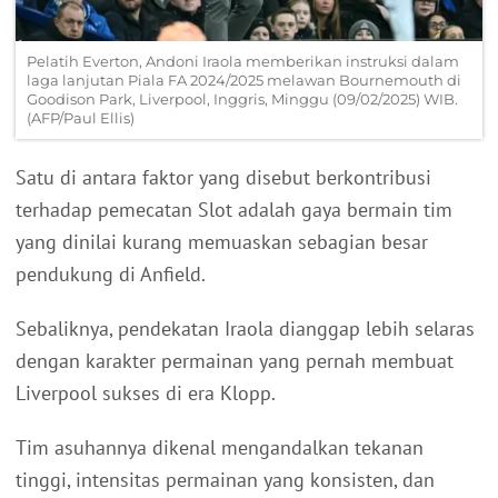
Pelatih Everton, Andoni Iraola memberikan instruksi dalam
laga lanjutan Piala FA 2024/2025 melawan Bournemouth di
Goodison Park, Liverpool, Inggris, Minggu (09/02/2025) WIB.
(AFP/Paul Ellis)
Satu di antara faktor yang disebut berkontribusi
terhadap pemecatan Slot adalah gaya bermain tim
yang dinilai kurang memuaskan sebagian besar
pendukung di Anfield.
Sebaliknya, pendekatan Iraola dianggap lebih selaras
dengan karakter permainan yang pernah membuat
Liverpool sukses di era Klopp.
Tim asuhannya dikenal mengandalkan tekanan
tinggi, intensitas permainan yang konsisten, dan