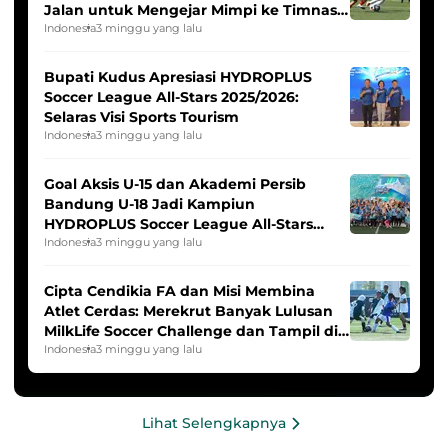
Jalan untuk Mengejar Mimpi ke Timnas
Indonesia Putri
Indonesia
3 minggu yang lalu
Bupati Kudus Apresiasi HYDROPLUS
Soccer League All-Stars 2025/2026:
Selaras Visi Sports Tourism
Indonesia
3 minggu yang lalu
Goal Aksis U-15 dan Akademi Persib
Bandung U-18 Jadi Kampiun
HYDROPLUS Soccer League All-Stars
2025/2026
Indonesia
3 minggu yang lalu
Cipta Cendikia FA dan Misi Membina
Atlet Cerdas: Merekrut Banyak Lulusan
MilkLife Soccer Challenge dan Tampil di
HYDROPLUS Soccer League
Indonesia
3 minggu yang lalu
Lihat Selengkapnya