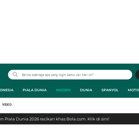
ONESIA
PIALA DUNIA
INGGRIS
DUNIA
SPANYOL
MOTO
VIDEO
 Piala Dunia 2026 racikan khas Bola.com. Klik di sini!