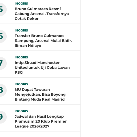
INGGRIS
5
Bruno Guimaraes Resmi
Gabung Arsenal, Transfernya
Cetak Rekor
INGGRIS
6
Transfer Bruno Guimaraes
Rampung, Arsenal Mulai Bidik
Iliman Ndiaye
INGGRIS
7
Intip Skuad Manchester
United untuk Uji Coba Lawan
PSG
INGGRIS
8
MU Dapat Tawaran
Mengejutkan, Bisa Boyong
Bintang Muda Real Madrid
INGGRIS
9
Jadwal dan Hasil Lengkap
Pramusim 20 Klub Premier
League 2026/2027