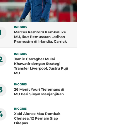
INGGRIS
1
Marcus Rashford Kembali ke
MU, Ikut Pemusatan Latihan
Pramusim di Irlandia, Carrick
Antusias Menyambut
INGGRIS
2
Jamie Carragher Mulai
Khawatir dengan Strategi
Transfer Liverpool, Justru Puji
MU
INGGRIS
3
26 Menit Youri Tielemans di
MU Beri Sinyal Menjanjikan
INGGRIS
4
Xabi Alonso Mau Rombak
Chelsea, 12 Pemain Siap
Dilepas