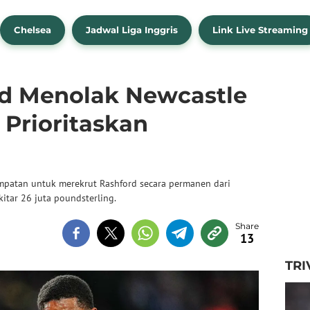
Chelsea
Jadwal Liga Inggris
Link Live Streaming
d Menolak Newcastle
 Prioritaskan
empatan untuk merekrut Rashford secara permanen dari
kitar 26 juta poundsterling.
13
TRI