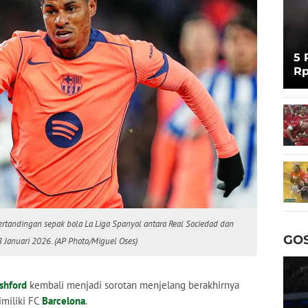
5 
Rp
Cu
ertandingan sepak bola La Liga Spanyol antara Real Sociedad dan
GOS
8 Januari 2026. (AP Photo/Miguel Oses)
shford
kembali menjadi sorotan menjelang berakhirnya
miliki FC
Barcelona
.