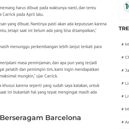
 memang harus dibuat pada waktunya nanti, dan tentu
 Carrick pada April lalu.
san yang dibuat. Nantinya pasti akan ada keputusan karena
TR
u, tetapi saat ini belum ada yang bisa disampaikan,"
#
M
asih menunggu perkembangan lebih lanjut terkait para
#
C
menjalani masa peminjaman, dan apa pun yang terjadi
gai pelatih dan pemimpin tim, kami ingin mendapatkan
#
J
aksimal mungkin," ujar Carrick.
#
L
 khusus karena seperti yang sudah saya katakan, untuk
at ini bukanlah hal yang tepat mengingat masih ada
#
L
#
M
p Berseragam Barcelona
#
A