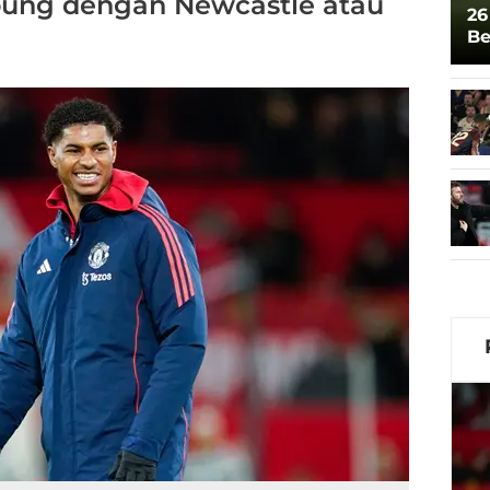
abung dengan Newcastle atau
26
Be