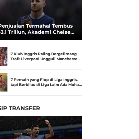
Penjualan Termahal Tembus
3,1 Triliun, Akademi Chelsea
an Besar
7 Klub Inggris Paling Bergelimang
Trofi: Liverpool Ungguli Mancheste…
7 Pemain yang Flop di Liga Inggris,
tapi Berkilau di Liga Lain: Ada Moha…
IP TRANSFER