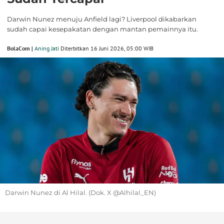
Darwin Nunez menuju Anfield lagi? Liverpool dikabarkan
sudah capai kesepakatan dengan mantan pemainnya itu.
BolaCom |
Aning Jati
Diterbitkan 16 Juni 2026, 05:00 WIB
Darwin Nunez di Al Hilal. (Dok. X @Alhilal_EN)