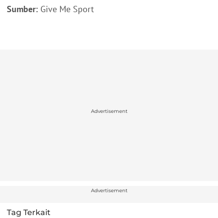
Sumber:
Give Me Sport
Advertisement
Advertisement
Tag Terkait