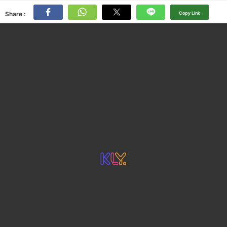
Share :
Copy Link