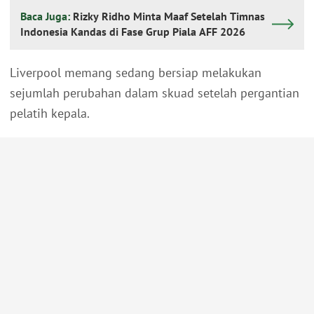
Baca Juga:
Rizky Ridho Minta Maaf Setelah Timnas
Indonesia Kandas di Fase Grup Piala AFF 2026
Liverpool memang sedang bersiap melakukan
sejumlah perubahan dalam skuad setelah pergantian
pelatih kepala.