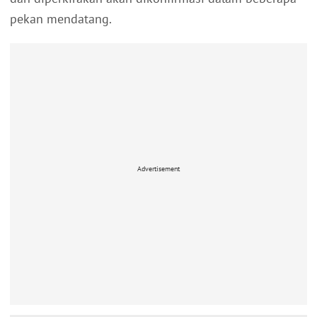
pekan mendatang.
Advertisement