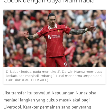
Cocok dengan Gaya Main Iraola
Di babak kedua, pada menit ke-51, Darwin Nunez membuat
kedudukan menjadi imbang 1-1 usai menerima umpan dari
Luiz Diaz. (Paul ELLIS/AFP)
Jika transfer itu terwujud, kepulangan Nunez bisa
menjadi langkah yang cukup masuk akal bagi
Liverpool. Karakter permainan sang penyerang