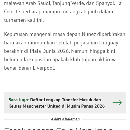
melawan Arab Saudi, Tanjung Verde, dan Spanyol. La
Celeste berharap mampu melangkah jauh dalam
turnamen kali ini.
Keputusan mengenai masa depan Nunez diperkirakan
baru akan diumumkan setelah perjalanan Uruguay
berakhir di Piala Dunia 2026. Namun, hingga kini
belum ada kepastian apakah klub tujuan akhirnya
benar-benar Liverpool.
Baca Juga:
Daftar Lengkap Transfer Masuk dan
Keluar Manchester United di Musim Panas 2026
4 dari 4 halaman