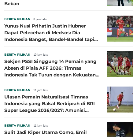
Beban
BERITA PILIHAN
8 jam lalu
Yunus Nusi Prihatin Justin Hubner
Dapat Pelecehan di Medsos: Dia
Indonesia Banget, Bandel-Bandel tapi
Semangat Garudanya Sangat Tinggi
BERITA PILIHAN
10 jam lalu
Sekjen PSSI Singgung 14 Pemain yang
Absen di Piala AFF 2026: Timnas
Indonesia Tak Turun dengan Kekuatan
Terbaik
BERITA PILIHAN
11 jam lalu
Ulasan Pemain Naturalisasi Timnas
Indonesia yang Bakal Berkiprah di BRI
Super League 2026/2027: Amunisi
Persib Makin Megah!
BERITA PILIHAN
11 jam lalu
Sulit Jadi Kiper Utama Como, Emil