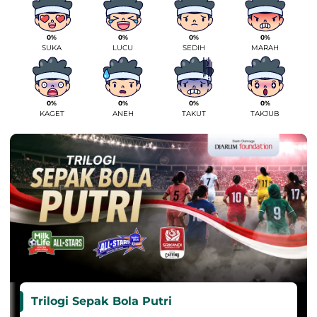
0%
0%
0%
0%
SUKA
LUCU
SEDIH
MARAH
0%
0%
0%
0%
KAGET
ANEH
TAKUT
TAKJUB
Trilogi Sepak Bola Putri