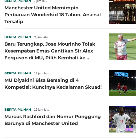
BERITA PILIHAN
7 jam lalu
Manchester United Memimpin
Perburuan Wonderkid 18 Tahun, Arsenal
Tersalip
BERITA PILIHAN
9 jam lalu
Baru Terungkap, Jose Mourinho Tolak
Kesempatan Emas Gantikan Sir Alex
Ferguson di MU, Pilih Kembali ke
Chelsea
BERITA PILIHAN
15 jam lalu
MU Diyakini Bisa Bersaing di 4
Kompetisi: Kuncinya Kedalaman Skuad!
BERITA PILIHAN
22 jam lalu
Marcus Rashford dan Nomor Punggung
Barunya di Manchester United