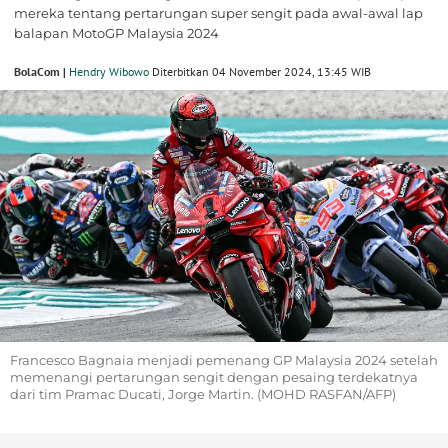
mereka tentang pertarungan super sengit pada awal-awal lap
balapan MotoGP Malaysia 2024
BolaCom |
Hendry Wibowo
Diterbitkan 04 November 2024, 13:45 WIB
Francesco Bagnaia menjadi pemenang GP Malaysia 2024 setelah
memenangi pertarungan sengit dengan pesaing terdekatnya
dari tim Pramac Ducati, Jorge Martin. (MOHD RASFAN/AFP)