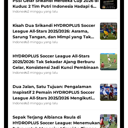
PSSI Gelar Srikandi Merdeka Cup 2026 di
Kudus: 2 Tim Putri Indonesia Hadapi 6
Tim Asia
Indonesia
2 minggu yang lalu
Kisah Dua Srikandi HYDROPLUS Soccer
League All-Stars 2025/2026: Asrama,
Sarung Tangan, dan Mimpi yang Tak
Pernah Padam
Indonesia
3 minggu yang lalu
HYDROPLUS Soccer League All-Stars
2025/2026: Tak Sekadar Ajang Berburu
Gelar, Konsistensi Jadi Kunci Pembinaan
Indonesia
3 minggu yang lalu
Dua Jalan, Satu Tujuan: Pengalaman
Inspiratif 2 Pemain HYDROPLUS Soccer
League All-Stars 2025/2026 Mengikuti
Seleksi Timnas Indonesia Putri
Indonesia
3 minggu yang lalu
Sepak Terjang Albianca Raula di
HYDROPLUS Soccer League: Menemukan