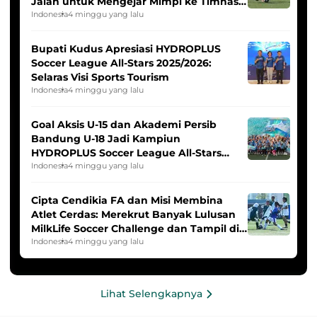
Jalan untuk Mengejar Mimpi ke Timnas
Indonesia Putri
Indonesia
4 minggu yang lalu
Bupati Kudus Apresiasi HYDROPLUS
Soccer League All-Stars 2025/2026:
Selaras Visi Sports Tourism
Indonesia
4 minggu yang lalu
Goal Aksis U-15 dan Akademi Persib
Bandung U-18 Jadi Kampiun
HYDROPLUS Soccer League All-Stars
2025/2026
Indonesia
4 minggu yang lalu
Cipta Cendikia FA dan Misi Membina
Atlet Cerdas: Merekrut Banyak Lulusan
MilkLife Soccer Challenge dan Tampil di
HYDROPLUS Soccer League
Indonesia
4 minggu yang lalu
Lihat Selengkapnya