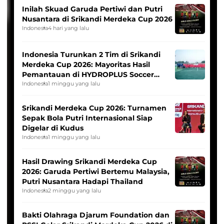
Inilah Skuad Garuda Pertiwi dan Putri
Nusantara di Srikandi Merdeka Cup 2026
Indonesia
4 hari yang lalu
Indonesia Turunkan 2 Tim di Srikandi
Merdeka Cup 2026: Mayoritas Hasil
Pemantauan di HYDROPLUS Soccer
League
Indonesia
1 minggu yang lalu
Srikandi Merdeka Cup 2026: Turnamen
Sepak Bola Putri Internasional Siap
Digelar di Kudus
Indonesia
1 minggu yang lalu
Hasil Drawing Srikandi Merdeka Cup
2026: Garuda Pertiwi Bertemu Malaysia,
Putri Nusantara Hadapi Thailand
Indonesia
2 minggu yang lalu
Bakti Olahraga Djarum Foundation dan