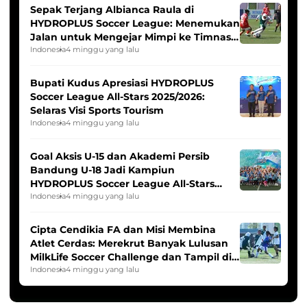
Sepak Terjang Albianca Raula di
HYDROPLUS Soccer League: Menemukan
Jalan untuk Mengejar Mimpi ke Timnas
Indonesia Putri
Indonesia
4 minggu yang lalu
Bupati Kudus Apresiasi HYDROPLUS
Soccer League All-Stars 2025/2026:
Selaras Visi Sports Tourism
Indonesia
4 minggu yang lalu
Goal Aksis U-15 dan Akademi Persib
Bandung U-18 Jadi Kampiun
HYDROPLUS Soccer League All-Stars
2025/2026
Indonesia
4 minggu yang lalu
Cipta Cendikia FA dan Misi Membina
Atlet Cerdas: Merekrut Banyak Lulusan
MilkLife Soccer Challenge dan Tampil di
HYDROPLUS Soccer League
Indonesia
4 minggu yang lalu