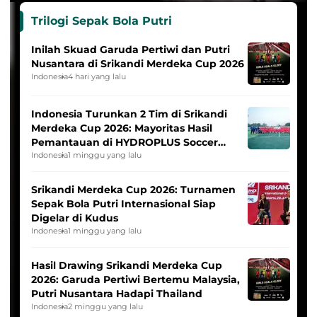
Trilogi Sepak Bola Putri
Inilah Skuad Garuda Pertiwi dan Putri
Nusantara di Srikandi Merdeka Cup 2026
Indonesia
4 hari yang lalu
Indonesia Turunkan 2 Tim di Srikandi
Merdeka Cup 2026: Mayoritas Hasil
Pemantauan di HYDROPLUS Soccer
League
Indonesia
1 minggu yang lalu
Srikandi Merdeka Cup 2026: Turnamen
Sepak Bola Putri Internasional Siap
Digelar di Kudus
Indonesia
1 minggu yang lalu
Hasil Drawing Srikandi Merdeka Cup
2026: Garuda Pertiwi Bertemu Malaysia,
Putri Nusantara Hadapi Thailand
Indonesia
2 minggu yang lalu