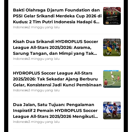
Bakti Olahraga Djarum Foundation dan
PSSI Gelar Srikandi Merdeka Cup 2026 di
Kudus: 2 Tim Putri Indonesia Hadapi 6
Tim Asia
Indonesia
2 minggu yang lalu
Kisah Dua Srikandi HYDROPLUS Soccer
League All-Stars 2025/2026: Asrama,
Sarung Tangan, dan Mimpi yang Tak
Pernah Padam
Indonesia
3 minggu yang lalu
HYDROPLUS Soccer League All-Stars
2025/2026: Tak Sekadar Ajang Berburu
Gelar, Konsistensi Jadi Kunci Pembinaan
Indonesia
3 minggu yang lalu
Dua Jalan, Satu Tujuan: Pengalaman
Inspiratif 2 Pemain HYDROPLUS Soccer
League All-Stars 2025/2026 Mengikuti
Seleksi Timnas Indonesia Putri
Indonesia
3 minggu yang lalu