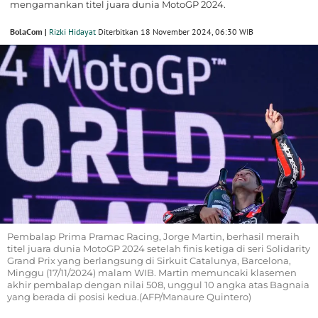
mengamankan titel juara dunia MotoGP 2024.
BolaCom |
Rizki Hidayat
Diterbitkan 18 November 2024, 06:30 WIB
Pembalap Prima Pramac Racing, Jorge Martin, berhasil meraih
titel juara dunia MotoGP 2024 setelah finis ketiga di seri Solidarity
Grand Prix yang berlangsung di Sirkuit Catalunya, Barcelona,
Minggu (17/11/2024) malam WIB. Martin memuncaki klasemen
akhir pembalap dengan nilai 508, unggul 10 angka atas Bagnaia
yang berada di posisi kedua.(AFP/Manaure Quintero)