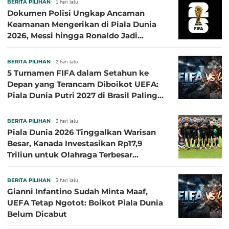
BERITA PILIHAN
1 hari lalu
Dokumen Polisi Ungkap Ancaman
Keamanan Mengerikan di Piala Dunia
2026, Messi hingga Ronaldo Jadi
Sasaran
BERITA PILIHAN
2 hari lalu
5 Turnamen FIFA dalam Setahun ke
Depan yang Terancam Diboikot UEFA:
Piala Dunia Putri 2027 di Brasil Paling
Besar
BERITA PILIHAN
3 hari lalu
Piala Dunia 2026 Tinggalkan Warisan
Besar, Kanada Investasikan Rp17,9
Triliun untuk Olahraga Terbesar
Sepanjang Sejarah
BERITA PILIHAN
3 hari lalu
Gianni Infantino Sudah Minta Maaf,
UEFA Tetap Ngotot: Boikot Piala Dunia
Belum Dicabut