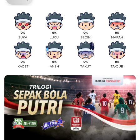
0%
0%
0%
0%
SUKA
LUCU
SEDIH
MARAH
0%
0%
0%
0%
KAGET
ANEH
TAKUT
TAKJUB