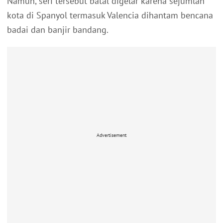
Namun, seri tersebut batal digelar karena sejumlah
kota di Spanyol termasuk Valencia dihantam bencana
badai dan banjir bandang.
Advertisement