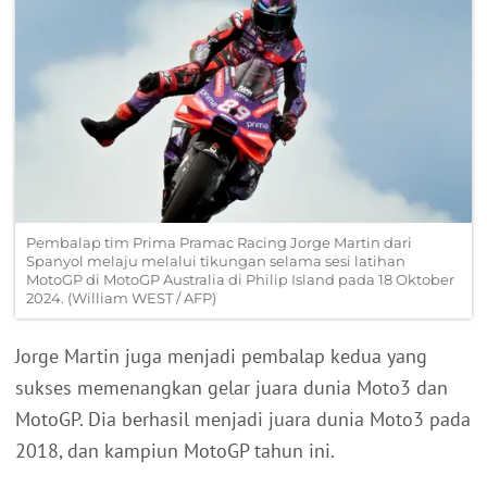
Pembalap tim Prima Pramac Racing Jorge Martin dari
Spanyol melaju melalui tikungan selama sesi latihan
MotoGP di MotoGP Australia di Philip Island pada 18 Oktober
2024. (William WEST / AFP)
Jorge Martin juga menjadi pembalap kedua yang
sukses memenangkan gelar juara dunia Moto3 dan
MotoGP. Dia berhasil menjadi juara dunia Moto3 pada
2018, dan kampiun MotoGP tahun ini.