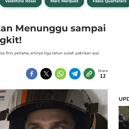
Valentino Rossi
Marc Marquez
Fabio Quartararo
kan Menunggu sampai
gkit!
 finis pertama, artinya tiga tahun sudah pabrikan asal
12
UPD