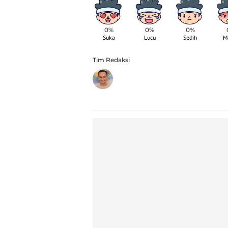
0%
0%
0%
Suka
Lucu
Sedih
M
Tim Redaksi