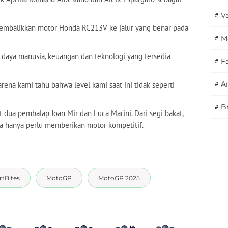
#
V
ngembalikkan motor Honda RC213V ke jalur yang benar pada
#
M
aya manusia, keuangan dan teknologi yang tersedia
#
F
#
A
ena kami tahu bahwa level kami saat ini tidak seperti
#
B
dua pembalap Joan Mir dan Luca Marini. Dari segi bakat,
da hanya perlu memberikan motor kompetitif.
rtBites
MotoGP
MotoGP 2025