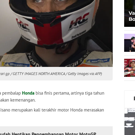
Va
Bo
Al
zzari gp / GETTY IMAGES NORTH AMERICA / Getty Images via AFP)
da pembalap
Honda
bisa finis pertama, artinya tiga tahun
asakan kemenangan.
isano merupakan kali terakhir motor Honda merasakan
Sudah Hentikan Pengembangan Motor MotoGP