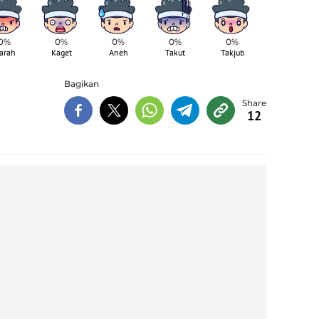
0%
0%
0%
0%
0%
arah
Kaget
Aneh
Takut
Takjub
Bagikan
12