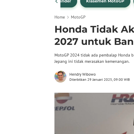
drea Dovizioso
Brad Binder
Klasemen MotoGP
Home
MotoGP
Honda Tidak A
2027 untuk Ban
MotoGP 2024 tidak ada pembalap Honda bisa
Jepang ini tidak merasakan kemenangan.
Hendry Wibowo
Diterbitkan 29 Januari 2025, 09:00 WIB