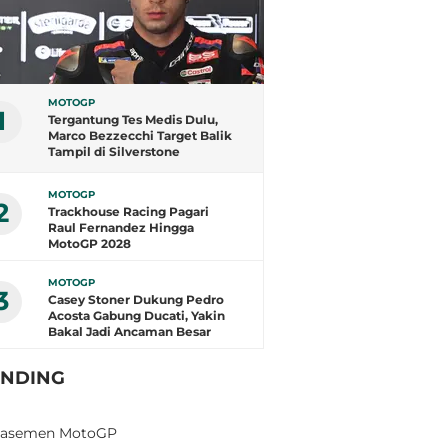
MOTOGP
1
Tergantung Tes Medis Dulu,
Marco Bezzecchi Target Balik
Tampil di Silverstone
MOTOGP
2
Trackhouse Racing Pagari
Raul Fernandez Hingga
MotoGP 2028
MOTOGP
3
Casey Stoner Dukung Pedro
Acosta Gabung Ducati, Yakin
Bakal Jadi Ancaman Besar
ENDING
lasemen MotoGP