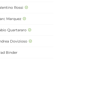
alentino Rossi
arc Marquez
abio Quartararo
ndrea Dovizioso
rad Binder