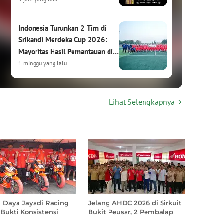
Indonesia Turunkan 2 Tim di
Srikandi Merdeka Cup 2026:
Mayoritas Hasil Pemantauan di
HYDROPLUS Soccer League
1 minggu yang lalu
Srikandi Merdeka Cup 2026:
Lihat Selengkapnya
Turnamen Sepak Bola Putri
Internasional Siap Digelar di
Kudus
1 minggu yang lalu
Hasil Drawing Srikandi Merdeka
Cup 2026: Garuda Pertiwi
Bertemu Malaysia, Putri
Nusantara Hadapi Thailand
1 minggu yang lalu
 Daya Jayadi Racing
Jelang AHDC 2026 di Sirkuit
Bukti Konsistensi
Bukit Peusar, 2 Pembalap