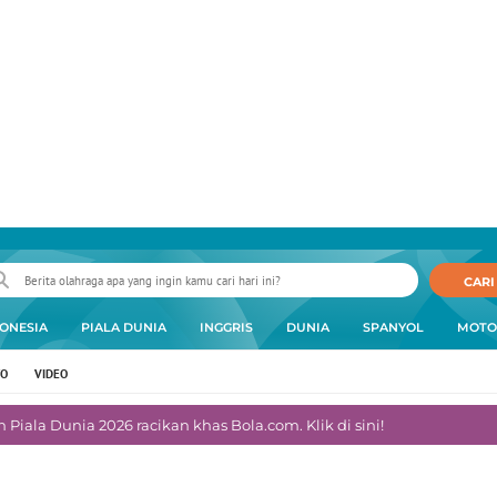
CARI
ONESIA
PIALA DUNIA
INGGRIS
DUNIA
SPANYOL
MOTO
TO
VIDEO
Piala Dunia 2026 racikan khas Bola.com. Klik di sini!