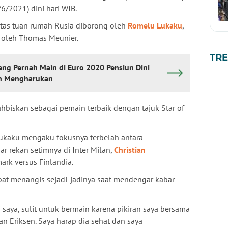
6/2021) dini hari WIB.
atas tuan rumah Rusia diborong oleh
Romelu Lukaku
,
n oleh Thomas Meunier.
TR
ang Pernah Main di Euro 2020 Pensiun Dini
han Mengharukan
ahbiskan sebagai pemain terbaik dengan tajuk Star of
Lukaku mengaku fokusnya terbelah antara
r rekan setimnya di Inter Milan,
Christian
rk versus Finlandia.
at menangis sejadi-jadinya saat mendengar kabar
 saya, sulit untuk bermain karena pikiran saya bersama
tian Eriksen. Saya harap dia sehat dan saya