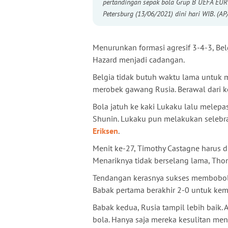
pertandingan sepak bola Grup B UEFA EURO 
Petersburg (13/06/2021) dini hari WIB. (AP
Menurunkan formasi agresif 3-4-3, Be
Hazard menjadi cadangan.
Belgia tidak butuh waktu lama untuk 
merobek gawang Rusia. Berawal dari 
Bola jatuh ke kaki Lukaku lalu melep
Shunin. Lukaku pun melakukan seleb
Eriksen
.
Menit ke-27, Timothy Castagne harus d
Menariknya tidak berselang lama, Th
Tendangan kerasnya sukses membobol 
Babak pertama berakhir 2-0 untuk ke
Babak kedua, Rusia tampil lebih baik
bola. Hanya saja mereka kesulitan me