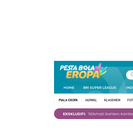
HOME
BRI SUPER LEAGUE
IND
PIALA EROPA
JADWAL
KLASEMEN
FO
Nikmati konten-konten 
EKSKLUSIF!: