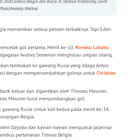
2020 antara Belgia dan Rusia di Stadion Krestovsky, Saint
/Pool/Anatoly Maltse)
lgia memainkan semua pemain terbaiknya. Tapi Eden
mencetak gol pertama. Menit ke-10,
Romelu Lukaku
kegagalan Andrey Semenov menghalau umpan silang.
askan tembakan ke gawang Rusia yang dijaga Anton
rasi dengan mempersembahkan golnya untuk
Christian
itarik keluar dan digantikan oleh Thomas Meunier.
omas Meunier turut menyumbangkan gol.
gawang Rusia untuk kali kedua pada menit ke-34.
menangan Belgia.
. Artem Dzyuba dan kawan-kawan menguasai jalannya
nembus pertahanan Timnas Belgia.