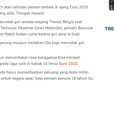
ch atau sebutan pemain terbaik di ajang Euro 2020
ang adik, Thorgan Hazard.
ncetak gol semata wayang Timnas Belgia saat
echnical Observer Gines Melendez, pemain Borussia
TR
he Match bukan cuma karena gol yang ia buat.
yerang maupun bertahan. Dia juga mencetak gol
un menceritakan rasa bangganya bisa menjadi
ada laga sulit di babak 16 besar
Euro 2020
.
 Anda harus memanfaatkan peluang yang Anda miliki.
untuk negara saya," kata pemain berusia 28 tahun itu.