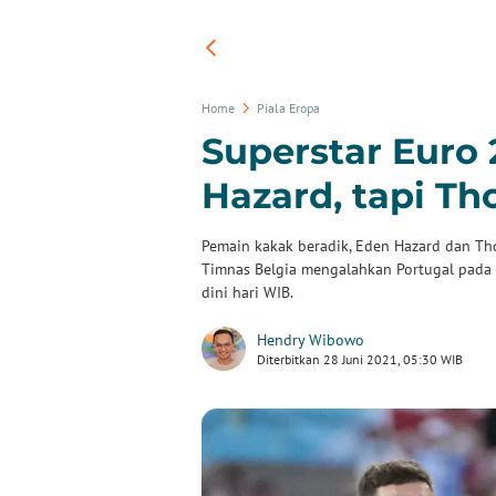
Home
Piala Eropa
Superstar Euro
Hazard, tapi T
Pemain kakak beradik, Eden Hazard dan Th
Timnas Belgia mengalahkan Portugal pada 
dini hari WIB.
Hendry Wibowo
Diterbitkan 28 Juni 2021, 05:30 WIB