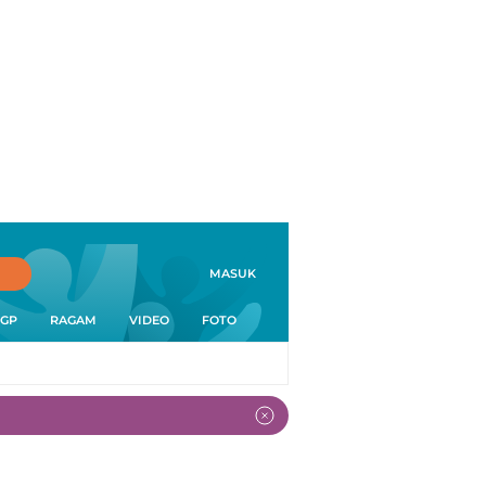
MASUK
GP
RAGAM
VIDEO
FOTO