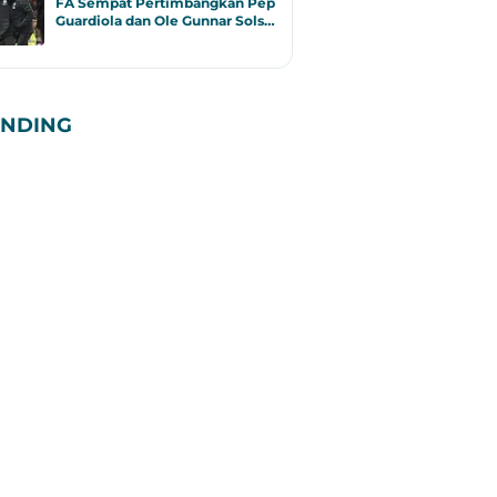
FA Sempat Pertimbangkan Pep
Guardiola dan Ole Gunnar Sols…
ENDING