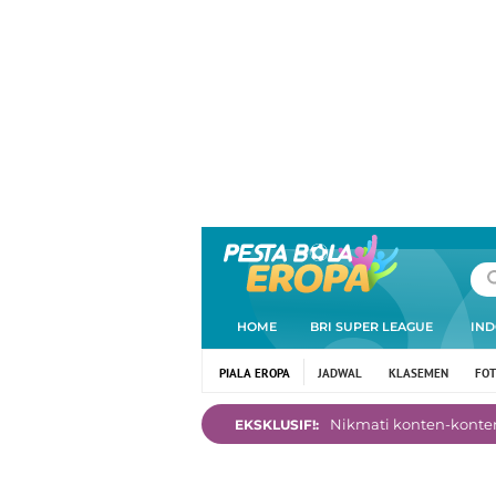
HOME
BRI SUPER LEAGUE
IND
PIALA EROPA
JADWAL
KLASEMEN
FO
Nikmati konten-konten 
EKSKLUSIF!: