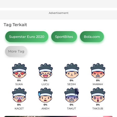
Advertisement
Tag Terkait
Superstar Euro 2020
SportBites
Bola.com
More Tag
0%
0%
0%
0%
SUKA
LUCU
SEDIH
MARAH
0%
0%
0%
0%
KAGET
ANEH
TAKUT
TAKJUB