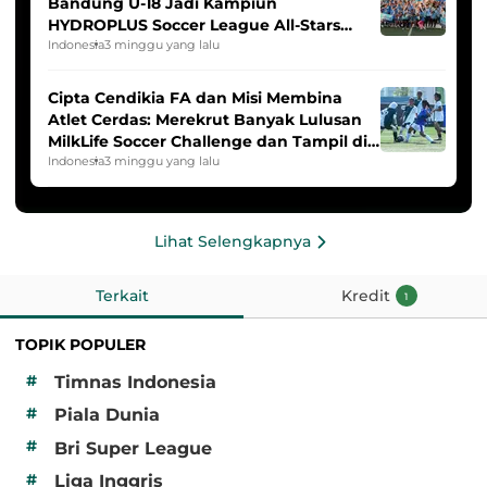
Bandung U-18 Jadi Kampiun
HYDROPLUS Soccer League All-Stars
2025/2026
Indonesia
3 minggu yang lalu
Cipta Cendikia FA dan Misi Membina
Atlet Cerdas: Merekrut Banyak Lulusan
MilkLife Soccer Challenge dan Tampil di
HYDROPLUS Soccer League
Indonesia
3 minggu yang lalu
Lihat Selengkapnya
Terkait
Kredit
1
TOPIK POPULER
#
Timnas Indonesia
#
Piala Dunia
#
Bri Super League
#
Liga Inggris