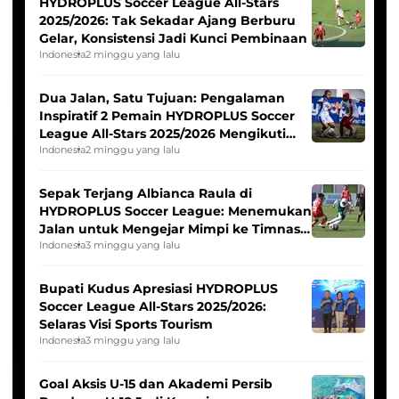
HYDROPLUS Soccer League All-Stars
2025/2026: Tak Sekadar Ajang Berburu
Gelar, Konsistensi Jadi Kunci Pembinaan
Indonesia
2 minggu yang lalu
Dua Jalan, Satu Tujuan: Pengalaman
Inspiratif 2 Pemain HYDROPLUS Soccer
League All-Stars 2025/2026 Mengikuti
Seleksi Timnas Indonesia Putri
Indonesia
2 minggu yang lalu
Sepak Terjang Albianca Raula di
HYDROPLUS Soccer League: Menemukan
Jalan untuk Mengejar Mimpi ke Timnas
Indonesia Putri
Indonesia
3 minggu yang lalu
Bupati Kudus Apresiasi HYDROPLUS
Soccer League All-Stars 2025/2026:
Selaras Visi Sports Tourism
Indonesia
3 minggu yang lalu
Goal Aksis U-15 dan Akademi Persib