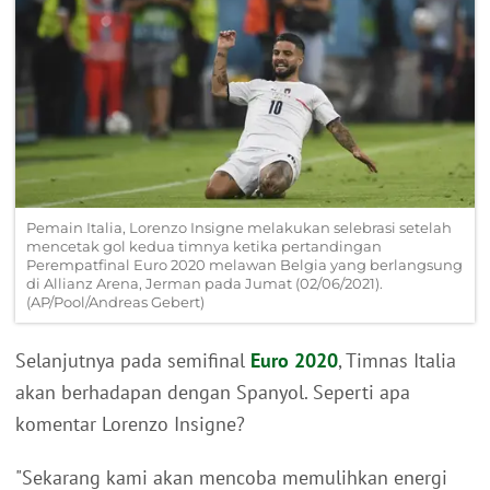
Pemain Italia, Lorenzo Insigne melakukan selebrasi setelah
mencetak gol kedua timnya ketika pertandingan
Perempatfinal Euro 2020 melawan Belgia yang berlangsung
di Allianz Arena, Jerman pada Jumat (02/06/2021).
(AP/Pool/Andreas Gebert)
Selanjutnya pada semifinal
Euro 2020
, Timnas Italia
akan berhadapan dengan Spanyol. Seperti apa
komentar Lorenzo Insigne?
"Sekarang kami akan mencoba memulihkan energi