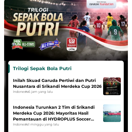
Trilogi Sepak Bola Putri
Inilah Skuad Garuda Pertiwi dan Putri
Nusantara di Srikandi Merdeka Cup 2026
Indonesia
6 jam yang lalu
Indonesia Turunkan 2 Tim di Srikandi
Merdeka Cup 2026: Mayoritas Hasil
Pemantauan di HYDROPLUS Soccer
League
Indonesia
1 minggu yang lalu