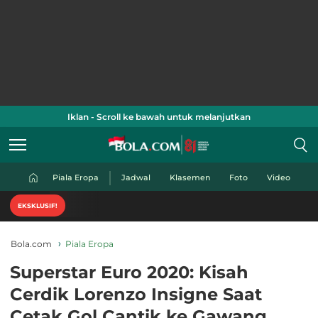
Iklan - Scroll ke bawah untuk melanjutkan
Piala Eropa
Jadwal
Klasemen
Foto
Video
Nikmati
EKSKLUSIF!
Bola.com
Piala Eropa
Superstar Euro 2020: Kisah
Cerdik Lorenzo Insigne Saat
Cetak Gol Cantik ke Gawang