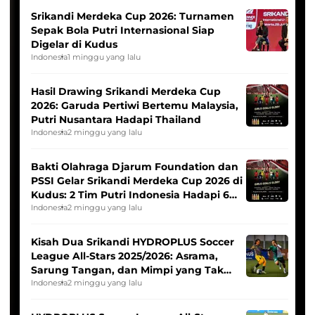
Srikandi Merdeka Cup 2026: Turnamen
Sepak Bola Putri Internasional Siap
Digelar di Kudus
Indonesia
1 minggu yang lalu
Hasil Drawing Srikandi Merdeka Cup
2026: Garuda Pertiwi Bertemu Malaysia,
Putri Nusantara Hadapi Thailand
Indonesia
2 minggu yang lalu
Bakti Olahraga Djarum Foundation dan
PSSI Gelar Srikandi Merdeka Cup 2026 di
Kudus: 2 Tim Putri Indonesia Hadapi 6
Tim Asia
Indonesia
2 minggu yang lalu
Kisah Dua Srikandi HYDROPLUS Soccer
League All-Stars 2025/2026: Asrama,
Sarung Tangan, dan Mimpi yang Tak
Pernah Padam
Indonesia
2 minggu yang lalu