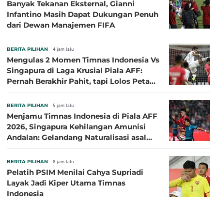
Banyak Tekanan Eksternal, Gianni
Infantino Masih Dapat Dukungan Penuh
dari Dewan Manajemen FIFA
BERITA PILIHAN
4 jam lalu
Mengulas 2 Momen Timnas Indonesia Vs
Singapura di Laga Krusial Piala AFF:
Pernah Berakhir Pahit, tapi Lolos Petaka
di 2016
BERITA PILIHAN
5 jam lalu
Menjamu Timnas Indonesia di Piala AFF
2026, Singapura Kehilangan Amunisi
Andalan: Gelandang Naturalisasi asal
Jepang Harus Absen!
BERITA PILIHAN
8 jam lalu
Pelatih PSIM Menilai Cahya Supriadi
Layak Jadi Kiper Utama Timnas
Indonesia