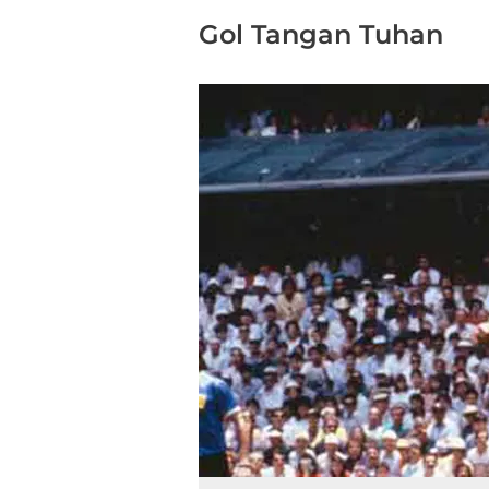
Gol Tangan Tuhan