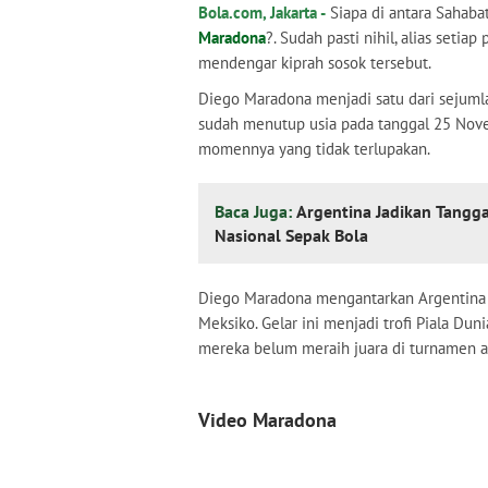
Bola.com, Jakarta -
Siapa di antara Sahaba
Maradona
?. Sudah pasti nihil, alias setia
mendengar kiprah sosok tersebut.
Diego Maradona menjadi satu dari sejuml
sudah menutup usia pada tanggal 25 Nov
momennya yang tidak terlupakan.
Baca Juga:
Argentina Jadikan Tangga
Nasional Sepak Bola
Diego Maradona mengantarkan Argentina
Meksiko. Gelar ini menjadi trofi Piala Dun
mereka belum meraih juara di turnamen a
Video Maradona