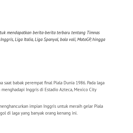
uk mendapatkan berita-berita terbaru tentang Timnas
nggris, Liga Italia, Liga Spanyol, bola voli, MotoGP, hingga
saat babak perempat final Piala Dunia 1986. Pada laga
menghadapi Inggris di Estadio Azteca, Mexico City
menghancurkan impian Inggris untuk meraih gelar Piala
ol di laga yang banyak orang kenang ini.