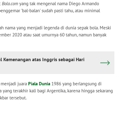
t
Bola.com
yang tak mengenal nama Diego Armando
p penggemar 'bal-balan' sudah pasti tahu, atau minimal
ah nama yang menjadi legenda di dunia sepak bola. Meski
ember 2020 atau saat umurnya 60 tahun, namun banyak
l Kemenangan atas Inggris sebagai Hari
 menjadi juara
Piala Dunia
1986 yang berlangsung di
ia yang terakhir kali bagi Argentika, karena hingga sekarang
kbar tersebut.