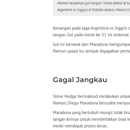
Momen terjadinya gol tangan Tuhan (Hand of Go
Argentina vs Inggris di Estadio Azteca, Mexico Ci
Kenangan pada laga Argentina vs Inggris
tangan. Gol pada menit ke-51 ini terkenal
Gol ini berawal dari Maradona mengumpan 
Namun upaya itu sempat digagalkan pemai
Gagal Jangkau
Steve Hodge bermaksud melakukan umpan 
Namun, Diego Maradona berusaha menyun
Maradona yang bertubuh mungil tidak b
tangan kirinya untuk membelokkan bola ke
meski mendapat protes keras.