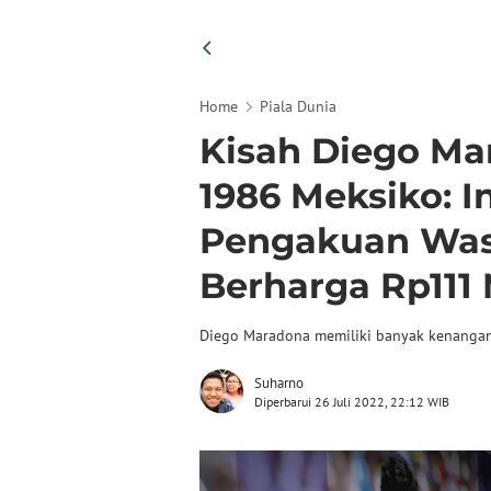
Home
Piala Dunia
Kisah Diego Ma
1986 Meksiko: I
Pengakuan Wasi
Berharga Rp111 
Diego Maradona memiliki banyak kenangan
Suharno
Diperbarui 26 Juli 2022, 22:12 WIB