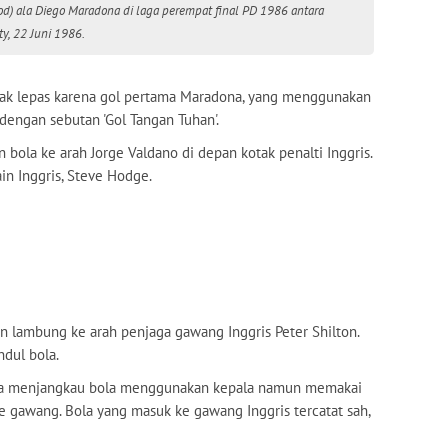
d) ala Diego Maradona di laga perempat final PD 1986 antara
ty, 22 Juni 1986.
 tak lepas karena gol pertama Maradona, yang menggunakan
 dengan sebutan 'Gol Tangan Tuhan'.
bola ke arah Jorge Valdano di depan kotak penalti Inggris.
n Inggris, Steve Hodge.
lambung ke arah penjaga gawang Inggris Peter Shilton.
dul bola.
isa menjangkau bola menggunakan kepala namun memakai
 gawang. Bola yang masuk ke gawang Inggris tercatat sah,