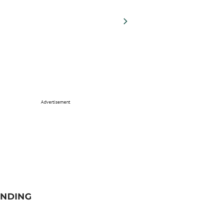
Advertisement
ENDING