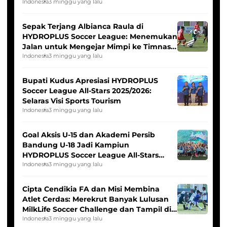
Seleksi Timnas Indonesia Putri
Indonesia
3 minggu yang lalu
Sepak Terjang Albianca Raula di
HYDROPLUS Soccer League: Menemukan
Jalan untuk Mengejar Mimpi ke Timnas
Indonesia Putri
Indonesia
3 minggu yang lalu
Bupati Kudus Apresiasi HYDROPLUS
Soccer League All-Stars 2025/2026:
Selaras Visi Sports Tourism
Indonesia
3 minggu yang lalu
Goal Aksis U-15 dan Akademi Persib
Bandung U-18 Jadi Kampiun
HYDROPLUS Soccer League All-Stars
2025/2026
Indonesia
3 minggu yang lalu
Cipta Cendikia FA dan Misi Membina
Atlet Cerdas: Merekrut Banyak Lulusan
MilkLife Soccer Challenge dan Tampil di
HYDROPLUS Soccer League
Indonesia
3 minggu yang lalu