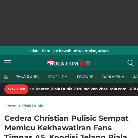
Iklan - Scroll ke bawah untuk melanjutkan
PIALA DUNIA
PROFIL TIM
FEATURE
DARI ARENA
J
ten-konten Piala Dunia 2026 racikan khas Bola.com. Klik di sini!
EKSKLUSIF!
Home
Piala Dunia
Cedera Christian Pulisic Sempat
Memicu Kekhawatiran Fans
Timnas AS, Kondisi Jelang Piala