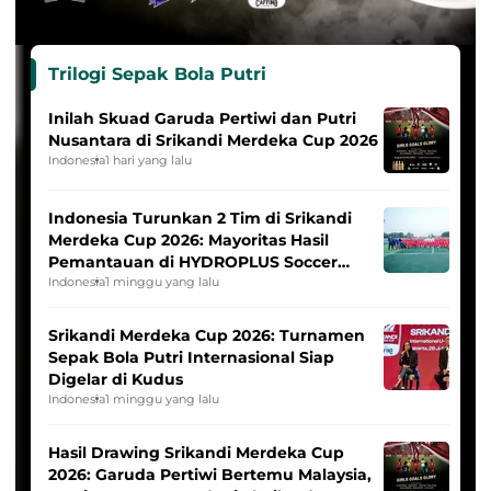
Trilogi Sepak Bola Putri
Inilah Skuad Garuda Pertiwi dan Putri
Nusantara di Srikandi Merdeka Cup 2026
Indonesia
1 hari yang lalu
Indonesia Turunkan 2 Tim di Srikandi
Merdeka Cup 2026: Mayoritas Hasil
Pemantauan di HYDROPLUS Soccer
League
Indonesia
1 minggu yang lalu
Srikandi Merdeka Cup 2026: Turnamen
Sepak Bola Putri Internasional Siap
Digelar di Kudus
Indonesia
1 minggu yang lalu
Hasil Drawing Srikandi Merdeka Cup
2026: Garuda Pertiwi Bertemu Malaysia,