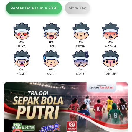
Pentas Bola Dunia 2026
More Tag
0%
0%
0%
0%
SUKA
LUCU
SEDIH
MARAH
0%
0%
0%
0%
KAGET
ANEH
TAKUT
TAKJUB