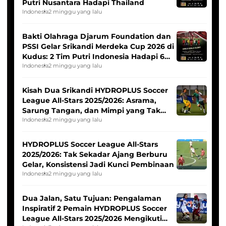
Putri Nusantara Hadapi Thailand
Indonesia
2 minggu yang lalu
Bakti Olahraga Djarum Foundation dan
PSSI Gelar Srikandi Merdeka Cup 2026 di
Kudus: 2 Tim Putri Indonesia Hadapi 6
Tim Asia
Indonesia
2 minggu yang lalu
Kisah Dua Srikandi HYDROPLUS Soccer
League All-Stars 2025/2026: Asrama,
Sarung Tangan, dan Mimpi yang Tak
Pernah Padam
Indonesia
2 minggu yang lalu
HYDROPLUS Soccer League All-Stars
2025/2026: Tak Sekadar Ajang Berburu
Gelar, Konsistensi Jadi Kunci Pembinaan
Indonesia
2 minggu yang lalu
Dua Jalan, Satu Tujuan: Pengalaman
Inspiratif 2 Pemain HYDROPLUS Soccer
League All-Stars 2025/2026 Mengikuti