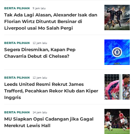
BERITA PILIHAN
9 jam lalu
Tak Ada Lagi Alasan, Alexander Isak dan
Florian Wirtz Dituntut Bersinar di
Liverpool usai Mo Salah Pergi
BERITA PILIHAN
12 jam lalu
Segera Diresmikan, Kapan Pep
Chavarria Debut di Chelsea?
BERITA PILIHAN
12 jam lalu
Leeds United Resmi Rekrut James
Trafford, Pecahkan Rekor Klub dan Kiper
Inggris
BERITA PILIHAN
14 jam lalu
MU Siapkan Opsi Cadangan jika Gagal
Merekrut Lewis Hall