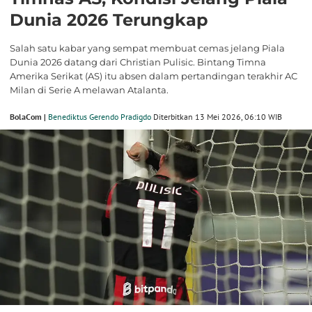
Dunia 2026 Terungkap
Salah satu kabar yang sempat membuat cemas jelang Piala
Dunia 2026 datang dari Christian Pulisic. Bintang Timna
Amerika Serikat (AS) itu absen dalam pertandingan terakhir AC
Milan di Serie A melawan Atalanta.
BolaCom |
Benediktus Gerendo Pradigdo
Diterbitkan 13 Mei 2026, 06:10 WIB