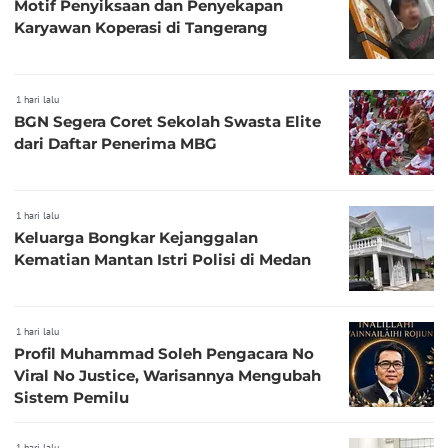
Motif Penyiksaan dan Penyekapan
Karyawan Koperasi di Tangerang
1 hari lalu
BGN Segera Coret Sekolah Swasta Elite
dari Daftar Penerima MBG
1 hari lalu
Keluarga Bongkar Kejanggalan
Kematian Mantan Istri Polisi di Medan
1 hari lalu
Profil Muhammad Soleh Pengacara No
Viral No Justice, Warisannya Mengubah
Sistem Pemilu
1 hari lalu