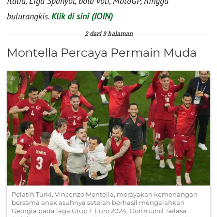
Italia, Liga Spanyol, bola voli, MotoGP, hingga
bulutangkis.
Klik di sini (JOIN)
2 dari 3 halaman
Montella Percaya Permain Muda
Pelatih Turki, Vincenzo Montella, merayakan kemenangan
bersama anak asuhnya setelah berhasil mengalahkan
Georgia pada laga Grup F Euro 2024, Dortmund, Selasa