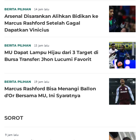
BERITA PILIHAN
14 jam lalu
Arsenal Disarankan Alihkan Bidikan ke
Marcus Rashford Setelah Gagal
Dapatkan Vinicius
BERITA PILIHAN
15 jam lalu
MU Dapat Lampu Hijau dari 3 Target di
Bursa Transfer: Jhon Lucumi Favorit
BERITA PILIHAN
19 jam lalu
Marcus Rashford Bisa Menangi Ballon
d'Or Bersama MU, Ini Syaratnya
SOROT
9 jam lalu