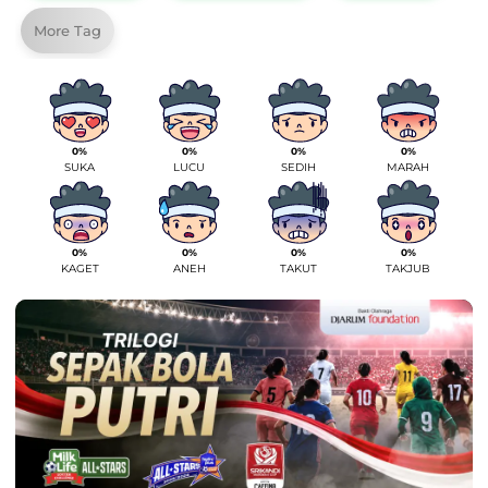
More Tag
0%
0%
0%
0%
SUKA
LUCU
SEDIH
MARAH
0%
0%
0%
0%
KAGET
ANEH
TAKUT
TAKJUB