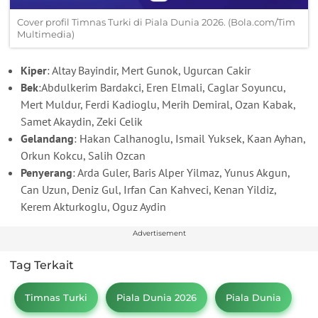
Cover profil Timnas Turki di Piala Dunia 2026. (Bola.com/Tim
Multimedia)
Kiper
: Altay Bayindir, Mert Gunok, Ugurcan Cakir
Bek
:Abdulkerim Bardakci, Eren Elmali, Caglar Soyuncu,
Mert Muldur, Ferdi Kadioglu, Merih Demiral, Ozan Kabak,
Samet Akaydin, Zeki Celik
Gelandang
: Hakan Calhanoglu, Ismail Yuksek, Kaan Ayhan,
Orkun Kokcu, Salih Ozcan
Penyerang
: Arda Guler, Baris Alper Yilmaz, Yunus Akgun,
Can Uzun, Deniz Gul, Irfan Can Kahveci, Kenan Yildiz,
Kerem Akturkoglu, Oguz Aydin
Advertisement
Tag Terkait
Timnas Turki
Piala Dunia 2026
Piala Dunia