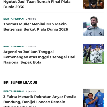
Ngotot Jadi Tuan Rumah Final Piala
Dunia 2030
BERITA PILIHAN
2 hari lalu
Thomas Muller Menilai MLS Makin
Bergengsi Berkat Piala Dunia 2026
BERITA PILIHAN
2 hari lalu
Argentina Jadikan Tanggal
Kemenangan atas Inggris sebagai Hari
Nasional Sepak Bola
BRI SUPER LEAGUE
BERITA PILIHAN
6 jam lalu
3 Fakta Menarik Rekrutan Anyar Persib
Bandung, Danijel Loncar: Pemain