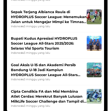
Seleksi Timnas Indonesia Putri
Sepak Terjang Albianca Raula di
HYDROPLUS Soccer League: Menemukan
Jalan untuk Mengejar Mimpi ke Timnas
Indonesia Putri
Indonesia
3 minggu yang lalu
Bupati Kudus Apresiasi HYDROPLUS
Soccer League All-Stars 2025/2026:
Selaras Visi Sports Tourism
Indonesia
3 minggu yang lalu
Goal Aksis U-15 dan Akademi Persib
Bandung U-18 Jadi Kampiun
HYDROPLUS Soccer League All-Stars
2025/2026
Indonesia
3 minggu yang lalu
Cipta Cendikia FA dan Misi Membina
Atlet Cerdas: Merekrut Banyak Lulusan
MilkLife Soccer Challenge dan Tampil di
HYDROPLUS Soccer League
Indonesia
3 minggu yang lalu