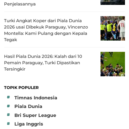
Penjelasannya
Turki Angkat Koper dari Piala Dunia
2026 usai Dibekuk Paraguay, Vincenzo
Montella: Kami Pulang dengan Kepala
Tegak
Hasil Piala Dunia 2026: Kalah dari 10
Pemain Paraguay, Turki Dipastikan
Tersingkir
TOPIK POPULER
#
Timnas Indonesia
#
Piala Dunia
#
Bri Super League
#
Liga Inggris