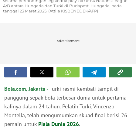
selama pertandingan leg kedua play-off UEFA Nations League
A/B antara Hungaria dan Turki di Budapest, Hungaria, pada
tanggal 23 Maret 2025. (Attila KISBENEDEK/AFP)
Advertisement
Bola.com, Jakarta -
Turki resmi kembali tampil di
panggung sepak bola terbesar dunia untuk pertama
kalinya dalam 24 tahun. Pelatih Turki, Vincenzo
Montella, telah mengumumkan skuad final berisi 26
pemain untuk
Piala Dunia 2026
.