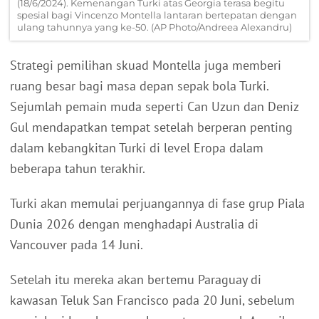
(18/6/2024). Kemenangan Turki atas Georgia terasa begitu
spesial bagi Vincenzo Montella lantaran bertepatan dengan
ulang tahunnya yang ke-50. (AP Photo/Andreea Alexandru)
Strategi pemilihan skuad Montella juga memberi
ruang besar bagi masa depan sepak bola Turki.
Sejumlah pemain muda seperti Can Uzun dan Deniz
Gul mendapatkan tempat setelah berperan penting
dalam kebangkitan Turki di level Eropa dalam
beberapa tahun terakhir.
Turki akan memulai perjuangannya di fase grup Piala
Dunia 2026 dengan menghadapi Australia di
Vancouver pada 14 Juni.
Setelah itu mereka akan bertemu Paraguay di
kawasan Teluk San Francisco pada 20 Juni, sebelum