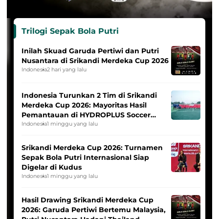
Trilogi Sepak Bola Putri
Inilah Skuad Garuda Pertiwi dan Putri
Nusantara di Srikandi Merdeka Cup 2026
Indonesia
2 hari yang lalu
Indonesia Turunkan 2 Tim di Srikandi
Merdeka Cup 2026: Mayoritas Hasil
Pemantauan di HYDROPLUS Soccer
League
Indonesia
1 minggu yang lalu
Srikandi Merdeka Cup 2026: Turnamen
Sepak Bola Putri Internasional Siap
Digelar di Kudus
Indonesia
1 minggu yang lalu
Hasil Drawing Srikandi Merdeka Cup
2026: Garuda Pertiwi Bertemu Malaysia,