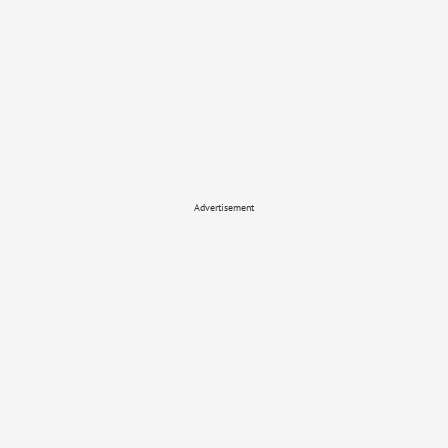
Advertisement