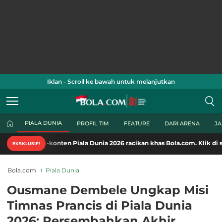
Iklan - Scroll ke bawah untuk melanjutkan
PIALA DUNIA
PROFIL TIM
FEATURE
DARI ARENA
J
-konten Piala Dunia 2026 racikan khas Bola.com. Klik di sini!
EKSKLUSIF!
Bola.com
Piala Dunia
Ousmane Dembele Ungkap Misi
Timnas Prancis di Piala Dunia
2026: Persembahkan Akhir