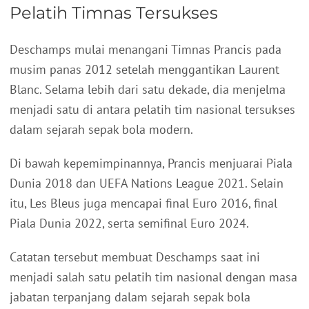
Pelatih Timnas Tersukses
Deschamps mulai menangani Timnas Prancis pada
musim panas 2012 setelah menggantikan Laurent
Blanc. Selama lebih dari satu dekade, dia menjelma
menjadi satu di antara pelatih tim nasional tersukses
dalam sejarah sepak bola modern.
Di bawah kepemimpinannya, Prancis menjuarai Piala
Dunia 2018 dan UEFA Nations League 2021. Selain
itu, Les Bleus juga mencapai final Euro 2016, final
Piala Dunia 2022, serta semifinal Euro 2024.
Catatan tersebut membuat Deschamps saat ini
menjadi salah satu pelatih tim nasional dengan masa
jabatan terpanjang dalam sejarah sepak bola