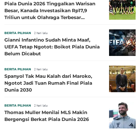
Piala Dunia 2026 Tinggalkan Warisan
Besar, Kanada Investasikan Rp17,9
Triliun untuk Olahraga Terbesar
Sepanjang Sejarah
BERITA PILIHAN
2 hari lalu
Gianni Infantino Sudah Minta Maaf,
UEFA Tetap Ngotot: Boikot Piala Dunia
Belum Dicabut
BERITA PILIHAN
2 hari lalu
Spanyol Tak Mau Kalah dari Maroko,
Ngotot Jadi Tuan Rumah Final Piala
Dunia 2030
BERITA PILIHAN
2 hari lalu
Thomas Muller Menilai MLS Makin
Bergengsi Berkat Piala Dunia 2026