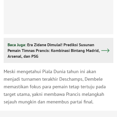
Baca Juga:
Era Zidane Dimulai! Prediksi Susunan
Pemain Timnas Prancis: Kombinasi Bintang Madrid,
Arsenal, dan PSG
Meski mengetahui Piala Dunia tahun ini akan
menjadi turnamen terakhir Deschamps, Dembele
memastikan fokus para pemain tetap tertuju pada
target utama, yakni membawa Prancis melangkah
sejauh mungkin dan menembus partai final.