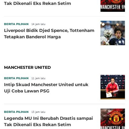
Tak Dikenali Eks Rekan Setim
BERITA PILIHAN
14 jam lalu
Liverpool Bidik Djed Spence, Tottenham
Tetapkan Banderol Harga
MANCHESTER UNITED
BERITA PILIHAN
11 jam lalu
Intip Skuad Manchester United untuk
Uji Coba Lawan PSG
BERITA PILIHAN
13 jam lalu
Legenda MU Ini Berubah Drastis sampai
Tak Dikenali Eks Rekan Setim