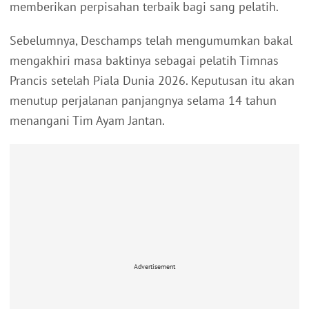
memberikan perpisahan terbaik bagi sang pelatih.
Sebelumnya, Deschamps telah mengumumkan bakal
mengakhiri masa baktinya sebagai pelatih Timnas
Prancis setelah Piala Dunia 2026. Keputusan itu akan
menutup perjalanan panjangnya selama 14 tahun
menangani Tim Ayam Jantan.
Advertisement