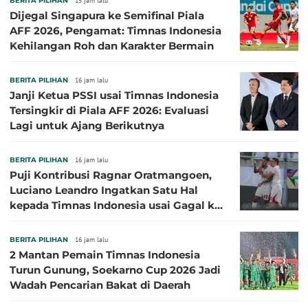
BERITA PILIHAN
15 jam lalu
Dijegal Singapura ke Semifinal Piala
AFF 2026, Pengamat: Timnas Indonesia
Kehilangan Roh dan Karakter Bermain
BERITA PILIHAN
16 jam lalu
Janji Ketua PSSI usai Timnas Indonesia
Tersingkir di Piala AFF 2026: Evaluasi
Lagi untuk Ajang Berikutnya
BERITA PILIHAN
16 jam lalu
Puji Kontribusi Ragnar Oratmangoen,
Luciano Leandro Ingatkan Satu Hal
kepada Timnas Indonesia usai Gagal ke
Semifinal Piala AFF 2026
BERITA PILIHAN
16 jam lalu
2 Mantan Pemain Timnas Indonesia
Turun Gunung, Soekarno Cup 2026 Jadi
Wadah Pencarian Bakat di Daerah