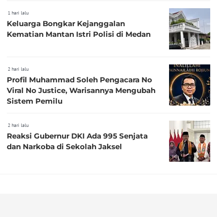
1 hari lalu
Keluarga Bongkar Kejanggalan
Kematian Mantan Istri Polisi di Medan
2 hari lalu
Profil Muhammad Soleh Pengacara No
Viral No Justice, Warisannya Mengubah
Sistem Pemilu
2 hari lalu
Reaksi Gubernur DKI Ada 995 Senjata
dan Narkoba di Sekolah Jaksel