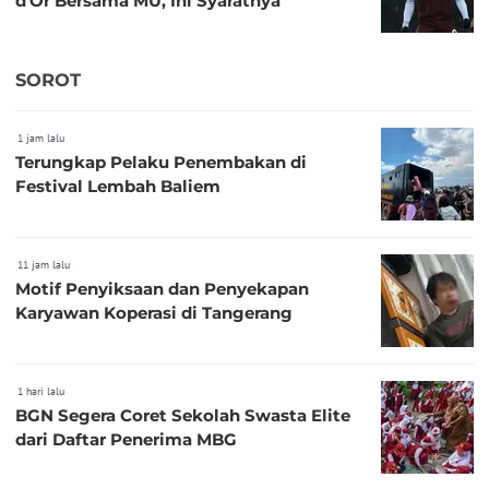
d'Or Bersama MU, Ini Syaratnya
SOROT
1 jam lalu
Terungkap Pelaku Penembakan di
Festival Lembah Baliem
11 jam lalu
Motif Penyiksaan dan Penyekapan
Karyawan Koperasi di Tangerang
1 hari lalu
BGN Segera Coret Sekolah Swasta Elite
dari Daftar Penerima MBG