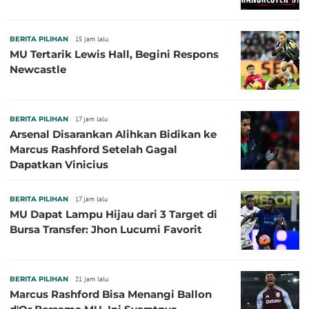
BERITA PILIHAN
15 jam lalu
MU Tertarik Lewis Hall, Begini Respons
Newcastle
BERITA PILIHAN
17 jam lalu
Arsenal Disarankan Alihkan Bidikan ke
Marcus Rashford Setelah Gagal
Dapatkan Vinicius
BERITA PILIHAN
17 jam lalu
MU Dapat Lampu Hijau dari 3 Target di
Bursa Transfer: Jhon Lucumi Favorit
BERITA PILIHAN
21 jam lalu
Marcus Rashford Bisa Menangi Ballon