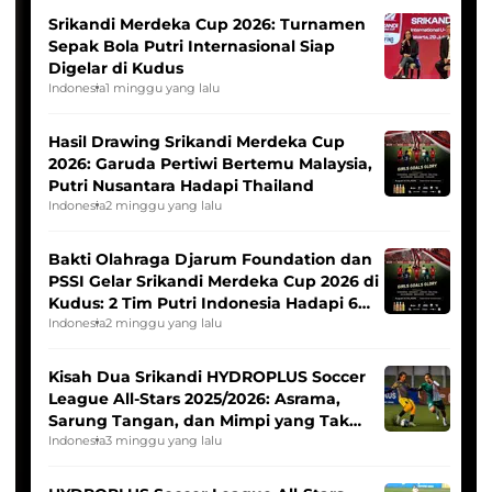
Srikandi Merdeka Cup 2026: Turnamen
Sepak Bola Putri Internasional Siap
Digelar di Kudus
Indonesia
1 minggu yang lalu
Hasil Drawing Srikandi Merdeka Cup
2026: Garuda Pertiwi Bertemu Malaysia,
Putri Nusantara Hadapi Thailand
Indonesia
2 minggu yang lalu
Bakti Olahraga Djarum Foundation dan
PSSI Gelar Srikandi Merdeka Cup 2026 di
Kudus: 2 Tim Putri Indonesia Hadapi 6
Tim Asia
Indonesia
2 minggu yang lalu
Kisah Dua Srikandi HYDROPLUS Soccer
League All-Stars 2025/2026: Asrama,
Sarung Tangan, dan Mimpi yang Tak
Pernah Padam
Indonesia
3 minggu yang lalu