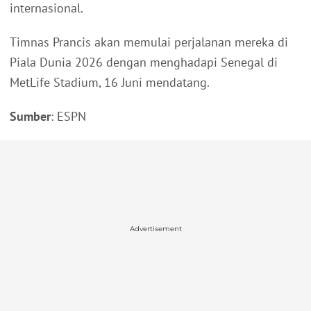
internasional.
Timnas Prancis akan memulai perjalanan mereka di
Piala Dunia 2026 dengan menghadapi Senegal di
MetLife Stadium, 16 Juni mendatang.
Sumber
: ESPN
Advertisement