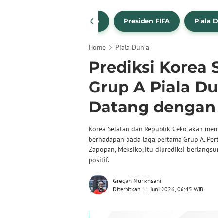
FIFA
Gianni Infantino
Presiden FIFA
Piala 
Home
Piala Dunia
Prediksi Korea 
Grup A Piala D
Datang dengan 
Korea Selatan dan Republik Ceko akan mem
berhadapan pada laga pertama Grup A. Per
Zapopan, Meksiko, itu diprediksi berlang
positif.
Gregah Nurikhsani
Diterbitkan 11 Juni 2026, 06:45 WIB