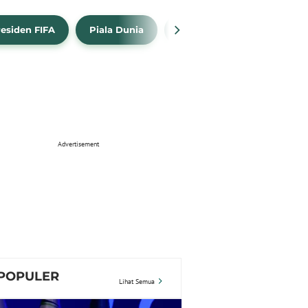
esiden FIFA
Piala Dunia
Luis Figo
FIFA
Advertisement
POPULER
Lihat Semua