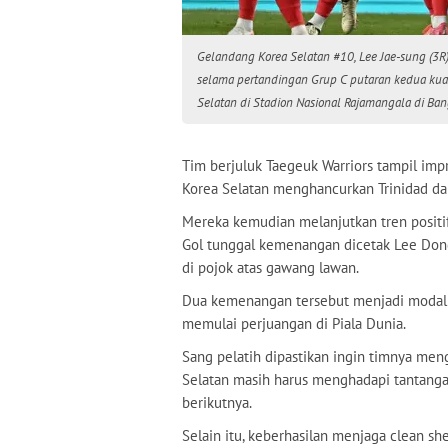
Gelandang Korea Selatan #10, Lee Jae-sung (3R
selama pertandingan Grup C putaran kedua kuali
Selatan di Stadion Nasional Rajamangala di B
Tim berjuluk Taegeuk Warriors tampil impr
Korea Selatan menghancurkan Trinidad da
Mereka kemudian melanjutkan tren positif
Gol tunggal kemenangan dicetak Lee Don
di pojok atas gawang lawan.
Dua kemenangan tersebut menjadi modal
memulai perjuangan di Piala Dunia.
Sang pelatih dipastikan ingin timnya men
Selatan masih harus menghadapi tantang
berikutnya.
Selain itu, keberhasilan menjaga clean s