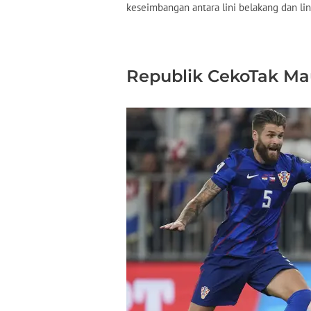
keseimbangan antara lini belakang dan li
Republik CekoTak Ma