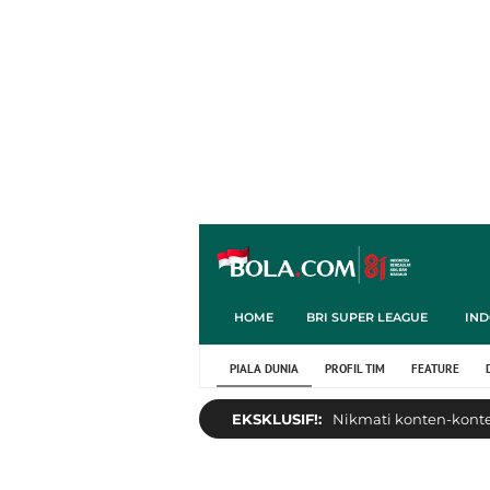
HOME
BRI SUPER LEAGUE
IND
PIALA DUNIA
PROFIL TIM
FEATURE
EKSKLUSIF!:
Nikmati konten-konten