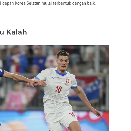
ni depan Korea Selatan mulai terbentuk dengan baik.
u Kalah