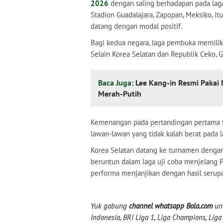
2026
dengan saling berhadapan pada laga
Stadion Guadalajara, Zapopan, Meksiko, i
datang dengan modal positif.
Bagi kedua negara, laga pembuka memiliki
Selain Korea Selatan dan Republik Ceko, G
Baca Juga:
Lee Kang-in Resmi Pakai 
Merah-Putih
Kemenangan pada pertandingan pertama 
lawan-lawan yang tidak kalah berat pada l
Korea Selatan datang ke turnamen dengan
beruntun dalam laga uji coba menjelang 
performa menjanjikan dengan hasil serupa
Yuk gabung
channel whatsapp Bola.com
unt
Indonesia, BRI Liga 1, Liga Champions, Liga I