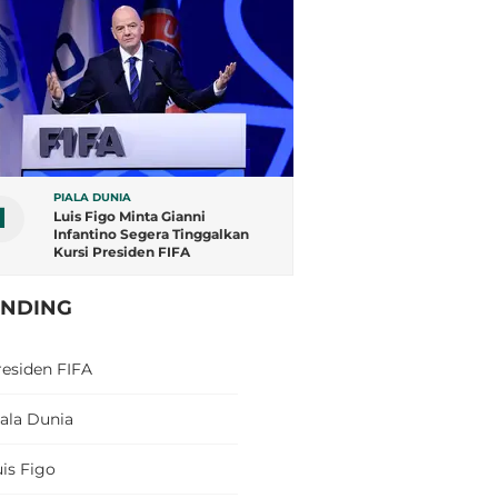
PIALA DUNIA
1
Luis Figo Minta Gianni
Infantino Segera Tinggalkan
Kursi Presiden FIFA
ENDING
residen FIFA
iala Dunia
uis Figo