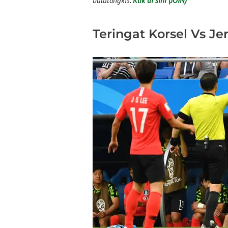
bulutangkis.
Klik di sini (JOIN)
Teringat Korsel Vs J