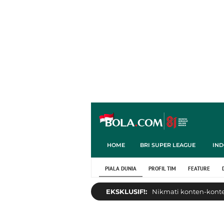
HOME
BRI SUPER LEAGUE
IND
PIALA DUNIA
PROFIL TIM
FEATURE
EKSKLUSIF!:
Nikmati konten-konten