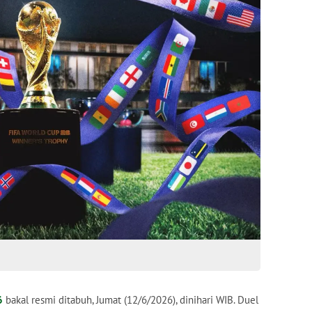
6
bakal resmi ditabuh, Jumat (12/6/2026), dinihari WIB. Duel