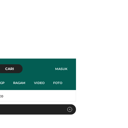
CARI
MASUK
GP
RAGAM
VIDEO
FOTO
EO