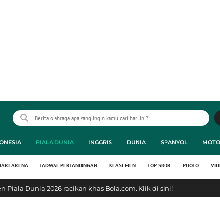
ONESIA
PIALA DUNIA
INGGRIS
DUNIA
SPANYOL
MOTO
DARI ARENA
JADWAL PERTANDINGAN
KLASEMEN
TOP SKOR
PHOTO
VID
 Piala Dunia 2026 racikan khas Bola.com. Klik di sini!