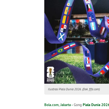
Ilustrasi Piala Dunia 2026. (Dok. fifa.com)
Bola.com, Jakarta -
Gong
Piala Dunia 202