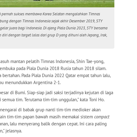
an) pernah sukses membawa Korea Selatan mengalahkan Timnas
gabung dengan Timnas Indonesia sejak akhir Desember 2019, STY
ar juara bagi Indonesia. Di ajang Piala Dunia 2023, STY bersama
iri dengan target lolos dari grup D yang dihuni oleh Jepang, Irak,
iasuh mantan pelatih Timnas Indonesia, Shin Tae-yong,
mbuka pada Piala Dunia 2018 Rusia tahun 2018 silam.
a bertahan. Pada Piala Dunia 2022 Qatar empat tahun lalu,
pu menundukkan Argentina 2-1.
sar di Bumi. Siap-siap jadi saksi terjadinya kejutan di laga
 semua tim. Terutama tim-tim unggulan," kata Toni Ho.
nengarai di babak grup nanti tim-tim medioker akan
a main tim-tim papan bawah masih memakai sistem
compact
an, lalu menyerang balik dengan cepat. Ini cara paling
," jelasnya.