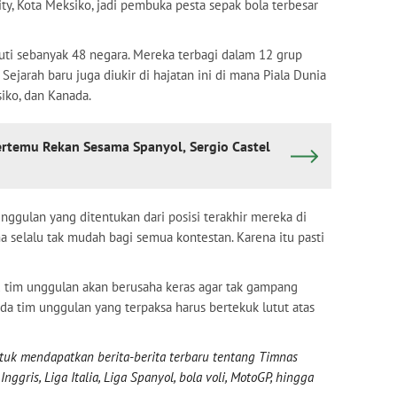
ty, Kota Meksiko, jadi pembuka pesta sepak bola terbesar
ikuti sebanyak 48 negara. Mereka terbagi dalam 12 grup
Sejarah baru juga diukir di hajatan ini di mana Piala Dunia
siko, dan Kanada.
ertemu Rekan Sesama Spanyol, Sergio Castel
unggulan yang ditentukan dari posisi terakhir mereka di
a selalu tak mudah bagi semua kontestan. Karena itu pasti
 tim unggulan akan berusaha keras agar tak gampang
da tim unggulan yang terpaksa harus bertekuk lutut atas
uk mendapatkan berita-berita terbaru tentang Timnas
nggris, Liga Italia, Liga Spanyol, bola voli, MotoGP, hingga