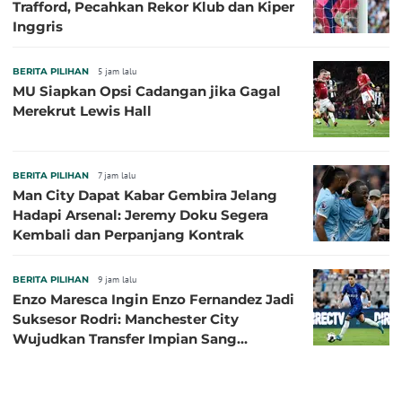
Trafford, Pecahkan Rekor Klub dan Kiper
Inggris
BERITA PILIHAN
5 jam lalu
MU Siapkan Opsi Cadangan jika Gagal
Merekrut Lewis Hall
BERITA PILIHAN
7 jam lalu
Man City Dapat Kabar Gembira Jelang
Hadapi Arsenal: Jeremy Doku Segera
Kembali dan Perpanjang Kontrak
BERITA PILIHAN
9 jam lalu
Enzo Maresca Ingin Enzo Fernandez Jadi
Suksesor Rodri: Manchester City
Wujudkan Transfer Impian Sang
Pelatih?