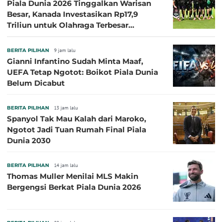
Piala Dunia 2026 Tinggalkan Warisan
Besar, Kanada Investasikan Rp17,9
Triliun untuk Olahraga Terbesar
Sepanjang Sejarah
BERITA PILIHAN
9 jam lalu
Gianni Infantino Sudah Minta Maaf,
UEFA Tetap Ngotot: Boikot Piala Dunia
Belum Dicabut
BERITA PILIHAN
13 jam lalu
Spanyol Tak Mau Kalah dari Maroko,
Ngotot Jadi Tuan Rumah Final Piala
Dunia 2030
BERITA PILIHAN
14 jam lalu
Thomas Muller Menilai MLS Makin
Bergengsi Berkat Piala Dunia 2026