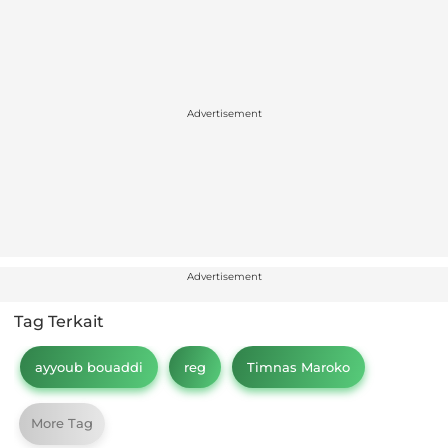
Advertisement
Advertisement
Tag Terkait
ayyoub bouaddi
reg
Timnas Maroko
More Tag