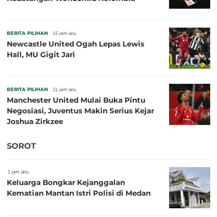
BERITA PILIHAN
15 jam lalu
Newcastle United Ogah Lepas Lewis
Hall, MU Gigit Jari
BERITA PILIHAN
21 jam lalu
Manchester United Mulai Buka Pintu
Negosiasi, Juventus Makin Serius Kejar
Joshua Zirkzee
SOROT
2 jam lalu
Keluarga Bongkar Kejanggalan
Kematian Mantan Istri Polisi di Medan