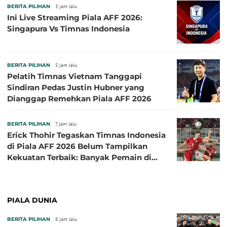
BERITA PILIHAN
3 jam lalu
Ini Live Streaming Piala AFF 2026:
Singapura Vs Timnas Indonesia
BERITA PILIHAN
5 jam lalu
Pelatih Timnas Vietnam Tanggapi
Sindiran Pedas Justin Hubner yang
Dianggap Remehkan Piala AFF 2026
BERITA PILIHAN
7 jam lalu
Erick Thohir Tegaskan Timnas Indonesia
di Piala AFF 2026 Belum Tampilkan
Kekuatan Terbaik: Banyak Pemain di
Eropa Tidak Bisa Berpartisipasi
PIALA DUNIA
BERITA PILIHAN
8 jam lalu