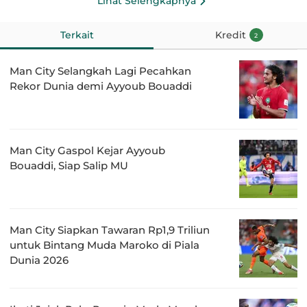
Lihat Selengkapnya
Terkait
Kredit
2
Man City Selangkah Lagi Pecahkan
Rekor Dunia demi Ayyoub Bouaddi
Man City Gaspol Kejar Ayyoub
Bouaddi, Siap Salip MU
Man City Siapkan Tawaran Rp1,9 Triliun
untuk Bintang Muda Maroko di Piala
Dunia 2026