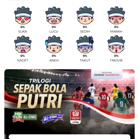
0%
0%
0%
0%
SUKA
LUCU
SEDIH
MARAH
0%
0%
0%
0%
KAGET
ANEH
TAKUT
TAKJUB