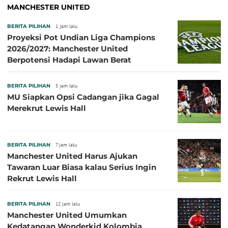
MANCHESTER UNITED
BERITA PILIHAN
1 jam lalu
Proyeksi Pot Undian Liga Champions
2026/2027: Manchester United
Berpotensi Hadapi Lawan Berat
BERITA PILIHAN
5 jam lalu
MU Siapkan Opsi Cadangan jika Gagal
Merekrut Lewis Hall
BERITA PILIHAN
7 jam lalu
Manchester United Harus Ajukan
Tawaran Luar Biasa kalau Serius Ingin
Rekrut Lewis Hall
BERITA PILIHAN
12 jam lalu
Manchester United Umumkan
Kedatangan Wonderkid Kolombia