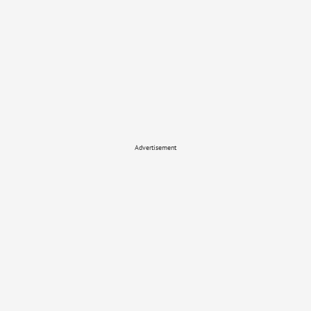
Advertisement