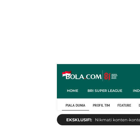
HOME
BRI SUPER LEAGUE
IND
PIALA DUNIA
PROFIL TIM
FEATURE
EKSKLUSIF!:
Nikmati konten-konten