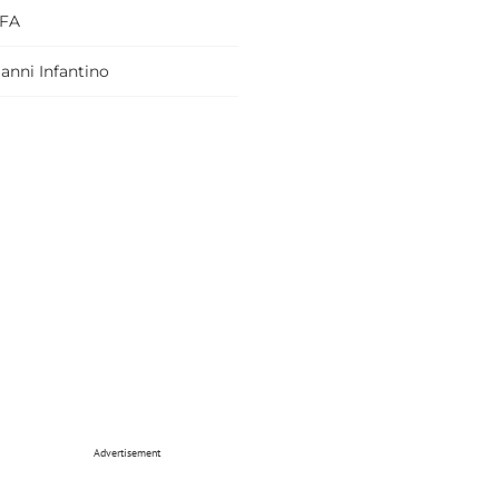
IFA
anni Infantino
Advertisement