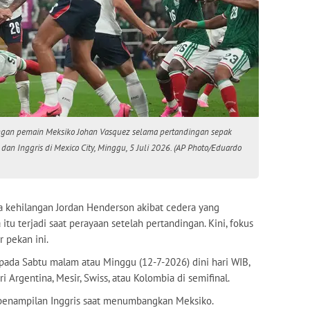
engan pemain Meksiko Johan Vasquez selama pertandingan sepak
dan Inggris di Mexico City, Minggu, 5 Juli 2026. (AP Photo/Eduardo
ga kehilangan Jordan Henderson akibat cedera yang
tu terjadi saat perayaan setelah pertandingan. Kini, fokus
r pekan ini.
da Sabtu malam atau Minggu (12-7-2026) dini hari WIB,
i Argentina, Mesir, Swiss, atau Kolombia di semifinal.
 penampilan Inggris saat menumbangkan Meksiko.