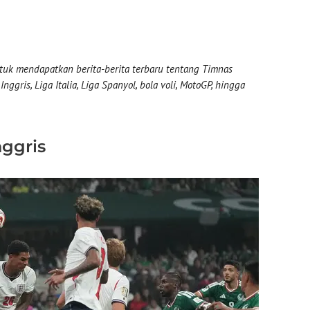
uk mendapatkan berita-berita terbaru tentang Timnas
nggris, Liga Italia, Liga Spanyol, bola voli, MotoGP, hingga
nggris