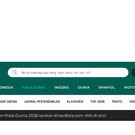
ONESIA
PIALA DUNIA
INGGRIS
DUNIA
SPANYOL
MOTO
DARI ARENA
JADWAL PERTANDINGAN
KLASEMEN
TOP SKOR
PHOTO
VID
 Piala Dunia 2026 racikan khas Bola.com. Klik di sini!