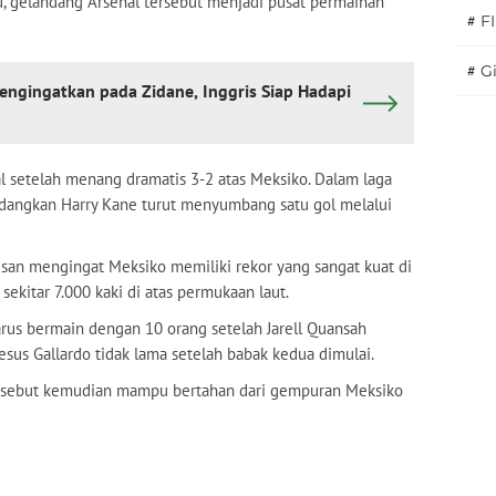
u, gelandang Arsenal tersebut menjadi pusat permainan
#
F
#
Gi
engingatkan pada Zidane, Inggris Siap Hadapi
al setelah menang dramatis 3-2 atas Meksiko. Dalam laga
sedangkan Harry Kane turut menyumbang satu gol melalui
san mengingat Meksiko memiliki rekor yang sangat kuat di
sekitar 7.000 kaki di atas permukaan laut.
harus bermain dengan 10 orang setelah Jarell Quansah
sus Gallardo tidak lama setelah babak kedua dimulai.
ersebut kemudian mampu bertahan dari gempuran Meksiko