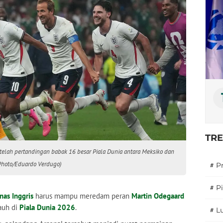
TR
elah pertandingan babak 16 besar Piala Dunia antara Meksiko dan
P Photo/Eduardo Verdugo)
#
P
#
P
nas Inggris
harus mampu meredam peran
Martin Odegaard
jauh di
Piala Dunia 2026
.
#
L