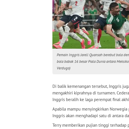
Pemain Inggris Jarell Quansah berebut bola d
bola babak 16 besar Piala Dunia antara Meksiko 
Verdugo)
Di balik kemenangan tersebut, Inggris ju
mengakhiri kiprahnya di turnamen. Cedera i
Inggris beralih ke laga perempat final akhi
Apabila mampu menyingkirkan Norwegia pa
Inggris akan menghadapi satu di antara dar
Terry memberikan pujian tinggi terhadap