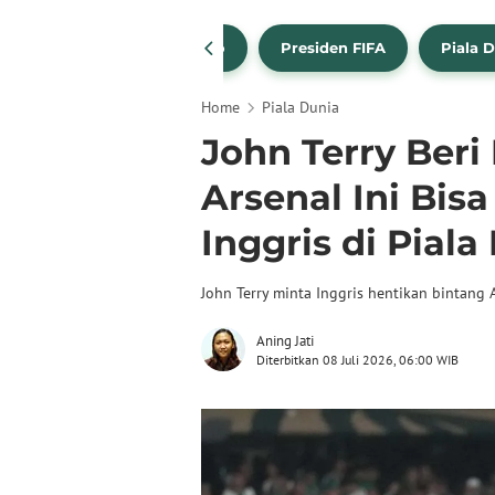
FIFA
Gianni Infantino
Presiden FIFA
Piala 
Home
Piala Dunia
John Terry Beri
Arsenal Ini Bi
Inggris di Pial
John Terry minta Inggris hentikan bintang
Aning Jati
Diterbitkan 08 Juli 2026, 06:00 WIB