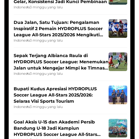
Gelar, Konsistensi Jadi Kunci Pembinaan
Indonesia
3 minggu yang lalu
Dua Jalan, Satu Tujuan: Pengalaman
Inspiratif 2 Pemain HYDROPLUS Soccer
League All-Stars 2025/2026 Mengikuti
Seleksi Timnas Indonesia Putri
Indonesia
3 minggu yang lalu
Sepak Terjang Albianca Raula di
HYDROPLUS Soccer League: Menemukan
Jalan untuk Mengejar Mimpi ke Timnas
Indonesia Putri
Indonesia
3 minggu yang lalu
Bupati Kudus Apresiasi HYDROPLUS
Soccer League All-Stars 2025/2026:
Selaras Visi Sports Tourism
Indonesia
3 minggu yang lalu
Goal Aksis U-15 dan Akademi Persib
Bandung U-18 Jadi Kampiun
HYDROPLUS Soccer League All-Stars