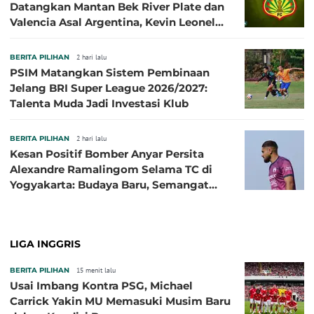
Datangkan Mantan Bek River Plate dan
Valencia Asal Argentina, Kevin Leonel
Sibille
BERITA PILIHAN
2 hari lalu
PSIM Matangkan Sistem Pembinaan
Jelang BRI Super League 2026/2027:
Talenta Muda Jadi Investasi Klub
BERITA PILIHAN
2 hari lalu
Kesan Positif Bomber Anyar Persita
Alexandre Ramalingom Selama TC di
Yogyakarta: Budaya Baru, Semangat
Baru!
LIGA INGGRIS
BERITA PILIHAN
15 menit lalu
Usai Imbang Kontra PSG, Michael
Carrick Yakin MU Memasuki Musim Baru