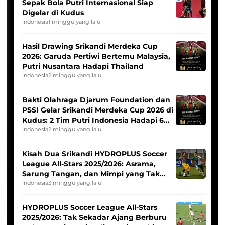
Sepak Bola Putri Internasional Siap
Digelar di Kudus
Indonesia
1 minggu yang lalu
Hasil Drawing Srikandi Merdeka Cup
2026: Garuda Pertiwi Bertemu Malaysia,
Putri Nusantara Hadapi Thailand
Indonesia
2 minggu yang lalu
Bakti Olahraga Djarum Foundation dan
PSSI Gelar Srikandi Merdeka Cup 2026 di
Kudus: 2 Tim Putri Indonesia Hadapi 6
Tim Asia
Indonesia
2 minggu yang lalu
Kisah Dua Srikandi HYDROPLUS Soccer
League All-Stars 2025/2026: Asrama,
Sarung Tangan, dan Mimpi yang Tak
Pernah Padam
Indonesia
3 minggu yang lalu
HYDROPLUS Soccer League All-Stars
2025/2026: Tak Sekadar Ajang Berburu