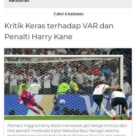
Ketiduran
3 dari 4 halaman
Kritik Keras terhadap VAR dan
Penalti Harry Kane
Pemain Inggris Harry Kane mencetak gol ketiga timnya dari
titik penalti melewati kiper Meksiko Raul Rangel selama
pertandingan sepak bola babak 16 besar Piala Dunia antara