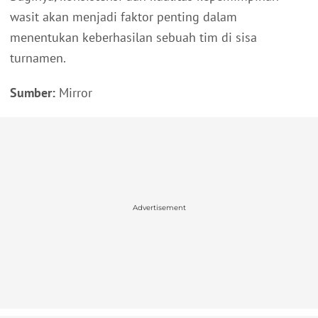
wasit akan menjadi faktor penting dalam
menentukan keberhasilan sebuah tim di sisa
turnamen.
Sumber:
Mirror
Advertisement