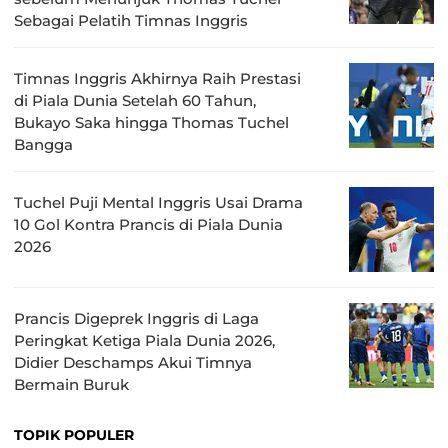
Sebagai Pelatih Timnas Inggris
Timnas Inggris Akhirnya Raih Prestasi
di Piala Dunia Setelah 60 Tahun,
Bukayo Saka hingga Thomas Tuchel
Bangga
Tuchel Puji Mental Inggris Usai Drama
10 Gol Kontra Prancis di Piala Dunia
2026
Prancis Digeprek Inggris di Laga
Peringkat Ketiga Piala Dunia 2026,
Didier Deschamps Akui Timnya
Bermain Buruk
TOPIK POPULER