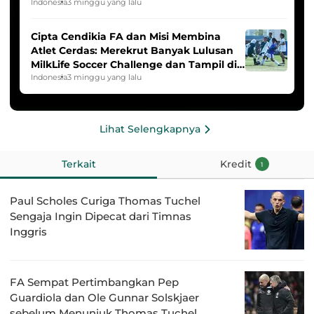
2025/2026
Indonesia
3 minggu yang lalu
Cipta Cendikia FA dan Misi Membina
Atlet Cerdas: Merekrut Banyak Lulusan
MilkLife Soccer Challenge dan Tampil di
HYDROPLUS Soccer League
Indonesia
3 minggu yang lalu
Lihat Selengkapnya
Terkait
Kredit
1
Paul Scholes Curiga Thomas Tuchel
Sengaja Ingin Dipecat dari Timnas
Inggris
FA Sempat Pertimbangkan Pep
Guardiola dan Ole Gunnar Solskjaer
sebelum Menunjuk Thomas Tuchel