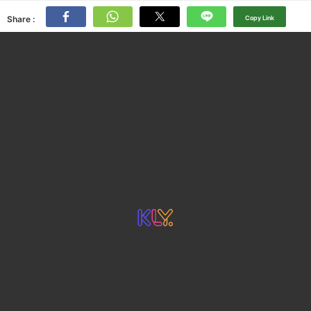
Share :
Copy Link