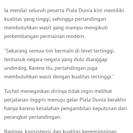
Ia menilai seluruh peserta Piala Dunia kini memiliki
kualitas yang tinggi, sehingga pertandingan
membutuhkan wasit yang mampu mengikuti
perkembangan permainan modern.
"Sekarang semua tim bermain di level tertinggi,
termasuk negara-negara yang dulu dianggap
underdog. Karena itu, pertandingan juga
membutuhkan wasit dengan kualitas tertinggi."
Tuchel menegaskan dirinya tidak ingin melihat
perjalanan Inggris menuju gelar Piala Dunia berakhir
hanya karena kesalahan pengambilan keputusan dari
perangkat pertandingan.
Baginya, konsistensi dan kualitas kepemimpinan