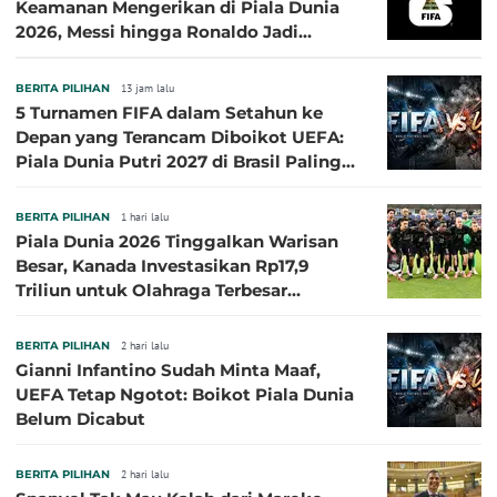
Keamanan Mengerikan di Piala Dunia
2026, Messi hingga Ronaldo Jadi
Sasaran
BERITA PILIHAN
13 jam lalu
5 Turnamen FIFA dalam Setahun ke
Depan yang Terancam Diboikot UEFA:
Piala Dunia Putri 2027 di Brasil Paling
Besar
BERITA PILIHAN
1 hari lalu
Piala Dunia 2026 Tinggalkan Warisan
Besar, Kanada Investasikan Rp17,9
Triliun untuk Olahraga Terbesar
Sepanjang Sejarah
BERITA PILIHAN
2 hari lalu
Gianni Infantino Sudah Minta Maaf,
UEFA Tetap Ngotot: Boikot Piala Dunia
Belum Dicabut
BERITA PILIHAN
2 hari lalu