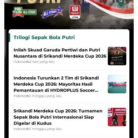
Trilogi Sepak Bola Putri
Inilah Skuad Garuda Pertiwi dan Putri
Nusantara di Srikandi Merdeka Cup 2026
Indonesia
2 hari yang lalu
Indonesia Turunkan 2 Tim di Srikandi
Merdeka Cup 2026: Mayoritas Hasil
Pemantauan di HYDROPLUS Soccer
League
Indonesia
1 minggu yang lalu
Srikandi Merdeka Cup 2026: Turnamen
Sepak Bola Putri Internasional Siap
Digelar di Kudus
Indonesia
1 minggu yang lalu