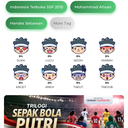
Indonesia Terbuka SSP 2015
Mohammad Ahsan
Hendra Setiawan
More Tag
0%
0%
0%
0%
SUKA
LUCU
SEDIH
MARAH
0%
0%
0%
0%
KAGET
ANEH
TAKUT
TAKJUB