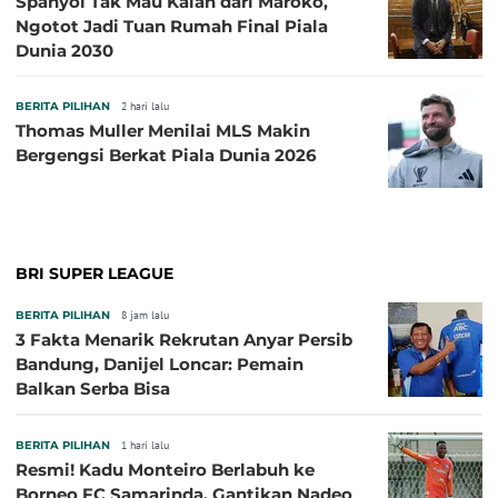
Spanyol Tak Mau Kalah dari Maroko,
Ngotot Jadi Tuan Rumah Final Piala
Dunia 2030
BERITA PILIHAN
2 hari lalu
Thomas Muller Menilai MLS Makin
Bergengsi Berkat Piala Dunia 2026
BRI SUPER LEAGUE
BERITA PILIHAN
8 jam lalu
3 Fakta Menarik Rekrutan Anyar Persib
Bandung, Danijel Loncar: Pemain
Balkan Serba Bisa
BERITA PILIHAN
1 hari lalu
Resmi! Kadu Monteiro Berlabuh ke
Borneo FC Samarinda, Gantikan Nadeo