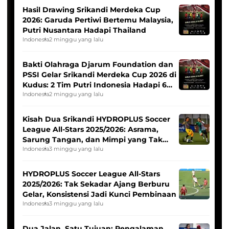
Hasil Drawing Srikandi Merdeka Cup
2026: Garuda Pertiwi Bertemu Malaysia,
Putri Nusantara Hadapi Thailand
Indonesia
2 minggu yang lalu
Bakti Olahraga Djarum Foundation dan
PSSI Gelar Srikandi Merdeka Cup 2026 di
Kudus: 2 Tim Putri Indonesia Hadapi 6
Tim Asia
Indonesia
2 minggu yang lalu
Kisah Dua Srikandi HYDROPLUS Soccer
League All-Stars 2025/2026: Asrama,
Sarung Tangan, dan Mimpi yang Tak
Pernah Padam
Indonesia
3 minggu yang lalu
HYDROPLUS Soccer League All-Stars
2025/2026: Tak Sekadar Ajang Berburu
Gelar, Konsistensi Jadi Kunci Pembinaan
Indonesia
3 minggu yang lalu
Dua Jalan, Satu Tujuan: Pengalaman