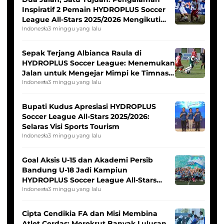
Inspiratif 2 Pemain HYDROPLUS Soccer
League All-Stars 2025/2026 Mengikuti
Seleksi Timnas Indonesia Putri
Indonesia
3 minggu yang lalu
Sepak Terjang Albianca Raula di
HYDROPLUS Soccer League: Menemukan
Jalan untuk Mengejar Mimpi ke Timnas
Indonesia Putri
Indonesia
3 minggu yang lalu
Bupati Kudus Apresiasi HYDROPLUS
Soccer League All-Stars 2025/2026:
Selaras Visi Sports Tourism
Indonesia
3 minggu yang lalu
Goal Aksis U-15 dan Akademi Persib
Bandung U-18 Jadi Kampiun
HYDROPLUS Soccer League All-Stars
2025/2026
Indonesia
3 minggu yang lalu
Cipta Cendikia FA dan Misi Membina
Atlet Cerdas: Merekrut Banyak Lulusan