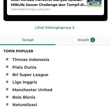
MilkLife Soccer Challenge dan Tampil di
HYDROPLUS Soccer League
Indonesia
3 minggu yang lalu
Lihat Selengkapnya
Terkait
Kredit
2
TOPIK POPULER
#
Timnas Indonesia
#
Piala Dunia
#
Bri Super League
#
Liga Inggris
#
Manchester United
#
Bola Bisnis
#
Naturalisasi