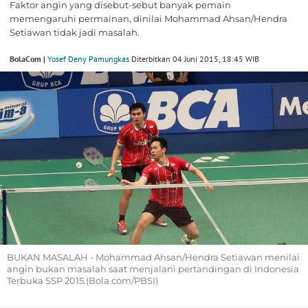
Faktor angin yang disebut-sebut banyak pemain
memengaruhi permainan, dinilai Mohammad Ahsan/Hendra
Setiawan tidak jadi masalah.
BolaCom |
Yosef Deny Pamungkas
Diterbitkan 04 Juni 2015, 18:45 WIB
BUKAN MASALAH - Mohammad Ahsan/Hendra Setiawan menilai
angin bukan masalah saat menjalani pertandingan di Indonesia
Terbuka SSP 2015.(Bola.com/PBSI)