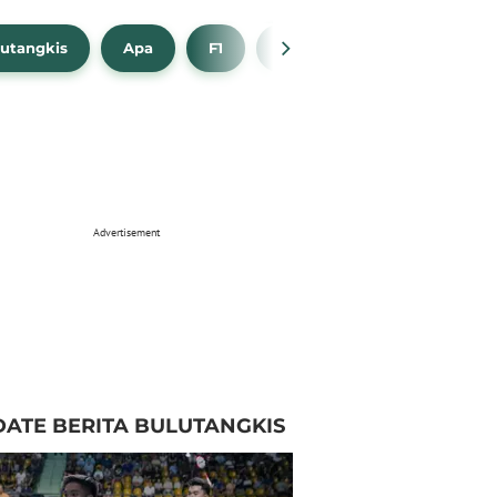
utangkis
Apa
F1
NBA
Bola Beli
Advertisement
ATE BERITA BULUTANGKIS