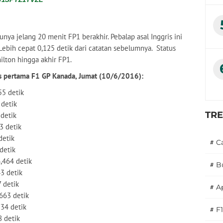
ya jelang 20 menit FP1 berakhir. Pebalap asal Inggris ini
ebih cepat 0,125 detik dari catatan sebelumnya. Status
lton hingga akhir FP1.
ebas pertama F1 GP Kanada, Jumat (10/6/2016):
55 detik
 detik
TR
 detik
3 detik
detik
#
C
 detik
,464 detik
#
B
43 detik
 detik
#
A
663 detik
734 detik
#
F1
8 detik