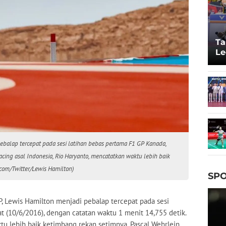
Ta
Le
20
ebalap tercepat pada sesi latihan bebas pertama F1 GP Kanada,
ing asal Indonesia, Rio Haryanto, mencatatkan waktu lebih baik
.com/Twitter/Lewis Hamilton)
SPO
 Lewis Hamilton menjadi pebalap tercepat pada sesi
at (10/6/2016), dengan catatan waktu 1 menit 14,755 detik.
u lebih baik ketimbang rekan setimnya, Pascal Wehrlein.