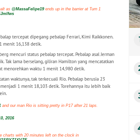
alt as
@MassaFelipe19
ends up in the barrier at Turn 1
5Jmlfws
balap tercepat dipegang pebalap Ferrari, Kimi Raikkonen.
1 menit 16,138 detik.
erg mencuri status pebalap tercepat. Pebalap asal Jerman
k. Tak lama berselang, giliran Hamilton yang mencatatkan
ut menorehkan waktu 1 menit 14,980 detik.
tan waktunya, tak terkecuali Rio. Pebalap berusia 23
enjadi 1 menit 18,103 detik. Torehannya itu lebih baik
ein.
1
and our man Rio is sitting pretty in P17 after 21 laps.
0, 2016
e charts with 20 minutes left on the clock in
om/1SPYZ1YVZE