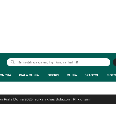
ONESIA
PIALA DUNIA
INGGRIS
DUNIA
SPANYOL
MOTO
 Piala Dunia 2026 racikan khas Bola.com. Klik di sini!