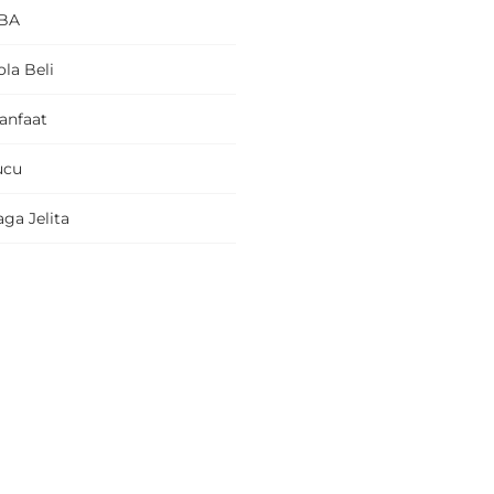
BA
la Beli
anfaat
ucu
ga Jelita