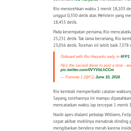
Rio menorehkan waktu 1 menit 18,103 deti
unggul 0,350 detik atas Wehrlein yang m
18,453 detik.
Pada kesempatan pertama, Rio mencatatka
25,231 detik. Tak lama berselang, Rio ke
23,056 detik. Torehan ini lebih baik 7,378
Onboard with Rio Haryanto early in
#FP1
He's the second driver to post a time - an
pic.twitter.com/0VYVbLhCCm
— Formula 1 (@F1)
June 10, 2016
Rio kembali memperbaiki catatan waktuny
Sayang, torehannya ini mampu dipatahkan 
mencatatkan waktu lap tercepat 1 menit 1
Nasib apes dialami pebalap Williams, Feli
cepat akibat mobilnya menabrak dinding 
mengibarkan bendera merah karena inside