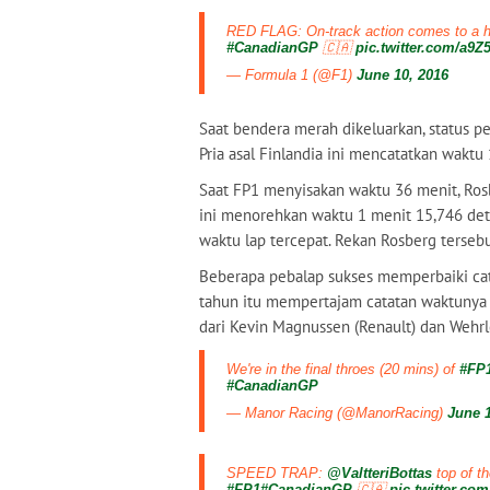
RED FLAG: On-track action comes to a h
#CanadianGP
🇨🇦
pic.twitter.com/a9Z
— Formula 1 (@F1)
June 10, 2016
Saat bendera merah dikeluarkan, status pe
Pria asal Finlandia ini mencatatkan waktu 
Saat FP1 menyisakan waktu 36 menit, Rosb
ini menorehkan waktu 1 menit 15,746 deti
waktu lap tercepat. Rekan Rosberg terseb
Beberapa pebalap sukses memperbaiki cata
tahun itu mempertajam catatan waktunya m
dari Kevin Magnussen (Renault) dan Wehrl
We're in the final throes (20 mins) of
#FP
#CanadianGP
— Manor Racing (@ManorRacing)
June 1
SPEED TRAP:
@ValtteriBottas
top of th
#FP1
#CanadianGP
🇨🇦
pic.twitter.c