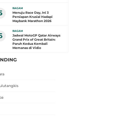
RAGAM
5
Menuju Race Day, Ini 3
Persiapan Krusial Hadapi
Maybank Marathon 2026
RAGAM
6
Jadwal MotoGP Qatar Airways
Grand Prix of Great Britain:
Paruh Kedua Kembali
Memanas di Vidio
ENDING
ara
ulutangkis
pa