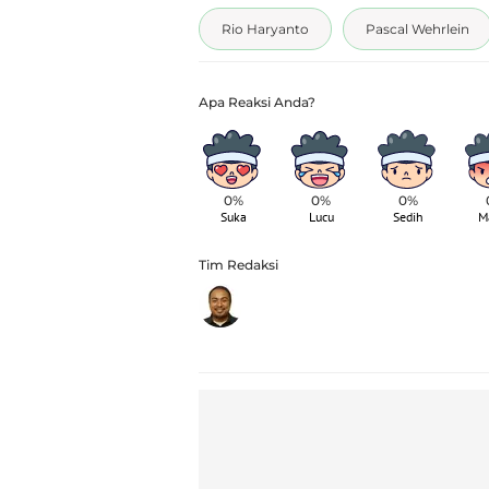
Rio Haryanto
Pascal Wehrlein
0%
0%
0%
Suka
Lucu
Sedih
M
Tim Redaksi