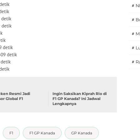
detik
#
N
detik
 detik
#
Bo
 detik
ik
#
M
tik
9 detik
#
L
409 detik
 detik
#
Ra
detik
ken Resmi Jadi
Ingin Saksikan Kiprah Rio di
or Global F1
F1 GP Kanada? Ini Jadwal
Lengkapnya
F1
F1 GP Kanada
GP Kanada