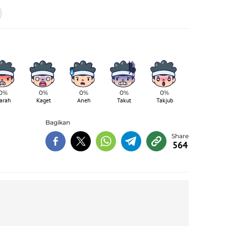
0%
0%
0%
0%
0%
arah
Kaget
Aneh
Takut
Takjub
Bagikan
564