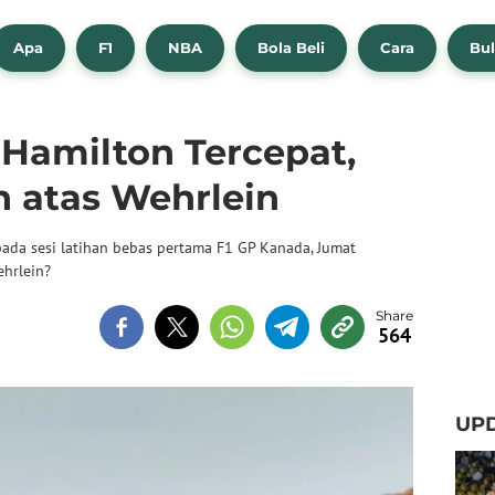
Apa
F1
NBA
Bola Beli
Cara
Bul
 Hamilton Tercepat,
h atas Wehrlein
ada sesi latihan bebas pertama F1 GP Kanada, Jumat
hrlein?
564
UPD