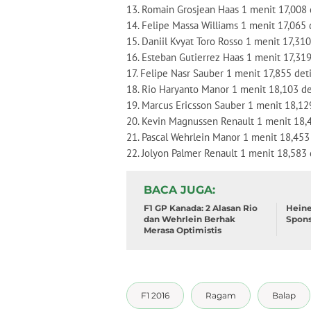
13. Romain Grosjean Haas 1 menit 17,008 
14. Felipe Massa Williams 1 menit 17,065 
15. Daniil Kvyat Toro Rosso 1 menit 17,310
16. Esteban Gutierrez Haas 1 menit 17,319
17. Felipe Nasr Sauber 1 menit 17,855 det
18. Rio Haryanto Manor 1 menit 18,103 de
19. Marcus Ericsson Sauber 1 menit 18,12
20. Kevin Magnussen Renault 1 menit 18,
21. Pascal Wehrlein Manor 1 menit 18,453
22. Jolyon Palmer Renault 1 menit 18,583 
BACA JUGA
F1 GP Kanada: 2 Alasan Rio
Heine
dan Wehrlein Berhak
Spons
Merasa Optimistis
F1 2016
Ragam
Balap