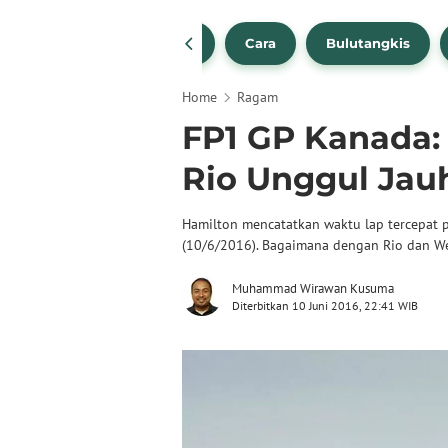
1
NBA
Bola Beli
Cara
Bulutangkis
Home
Ragam
FP1 GP Kanada:
Rio Unggul Jau
Hamilton mencatatkan waktu lap tercepat p
(10/6/2016). Bagaimana dengan Rio dan We
Muhammad Wirawan Kusuma
Diterbitkan 10 Juni 2016, 22:41 WIB